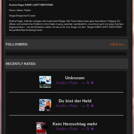
Andrea Hager DARK LIGHT EMOTIONS
Hören, Sehen, Fühlen
Singer/Songwriter/Creator
Andrea Hager, liebt die rockigen und mystischen Klänge. Alle Texte haben einen ganz besonderen Tiefgang. Ein
offener und verletzlicher Einblick in ihre Seele: traurig, sensibel, nachdenklich, manchmal auch mit einem leichten
Augenzwinkern - wie die Künstlerin selbst. So hat sie für ihre Songs mit dem Slogan DARK LIGHT EMOTIONS
die perfekte Beschreibung kreiert.
FOLLOWERS:
VIEW ALL
RECENTLY RATED:
Unknown
— 5 ★
Audio • Rate
Du bist der Held
— 5 ★
Audio • Rate
Kein Herzschlag mehr
— 5 ★
Audio • Rate