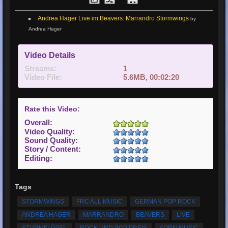
Andrea Hager Live im Beavers: Marrandro Stormwings
by
Andrea Hager
Video Details
Streams:
1
Video File:
5.6MB, 00:02:20
Rate this Video:
Overall:
Video Quality:
Sound Quality:
Story / Content:
Editing:
Tags
STORMWINGS
FRC ALL MUSIC
GERMAN POP ROCK
ANDREA HAGER
MARRANDRO
BEAVERS
LIVE
STURMFLÜGEL
ROCK UND POP PREIS
KORN MUSIC