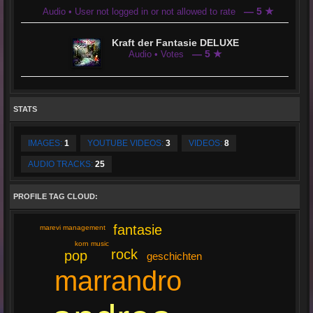
— 5 ★
Audio • User not logged in or not allowed to rate
Kraft der Fantasie DELUXE
— 5 ★
Audio • Votes
STATS
IMAGES:
1
YOUTUBE VIDEOS:
3
VIDEOS:
8
AUDIO TRACKS:
25
PROFILE TAG CLOUD:
fantasie
marevi management
korn music
rock
pop
geschichten
marrandro