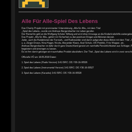
Alle Für Alle-Spiel Des Lebens
Das Charity Projekt mit prominenter Unterstützung ,,Alle für Alle,, mit dem Titel
,,Spiel des Lebens,, wurde von Andreas Bergersbacher ins Leben gerufen.
Der Reinerlös geht an die Wolfgang Schuler Stiftung und wird ohne Umwege an die Kinderkrebshilfe weitergeleit
Das Projekt ,,Alle für Alle,, gehört mit Sicherheit zu den positiven Dingen und Aktionen derzeit.
Jeder, auch die Redaktionen der Fernseh,- und Radiosender sind damit aufgerufen diese Aktion mit dem Titel ,,S
u. a. Jürgen Drews, Nina Hagen, Nicole, Alexander Klaws, Axel Schulz, Ulli Potofski, Fritz Wepper, etc.
Andreas Bergersbacher ist dafür durch ganz Deutschland gereist um namhafte Persönlichkeiten aus Schlager, Pop,
begeistern und einsingen zu lassen.
Es ist ihm damit gelungen ein traumhaftes Produkt abzuliefern. Der Titel ,,Spiel des Lebens wird in zwei versch
Offizielle VÖ am 18.05.2018 Daten:
1. Spiel des Lebens (Radio Version) 3:41 ISRC: DE-Y30-16-00526
2. Spiel des Lebens (Instrumental Version) 3:41 ISRC: DE-Y30-16-00527
3. Spiel des Lebens (Karaoke) 3:41 ISRC: DE-Y30-16-00528