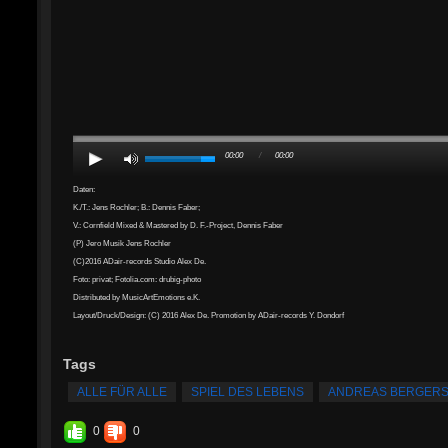
00:00
/
00:00
Daten:
K./T.: Jens Rochler; B.: Dennis Faber;
V.: Cornfield Mixed & Mastered by D. F.-Project, Dennis Faber
(P) Jero Musik Jens Rochler
(C)2016 ADair-records Studio Alex De.
Foto: privat; Fotolia.com: drubig-photo
Distributed by MusicArtEmotions e.K.
Layout/Druck/Design: (C) 2016 Alex De. Promotion by ADair-records Y. Dondorf
Tags
ALLE FÜR ALLE
SPIEL DES LEBENS
ANDREAS BERGER
0
0