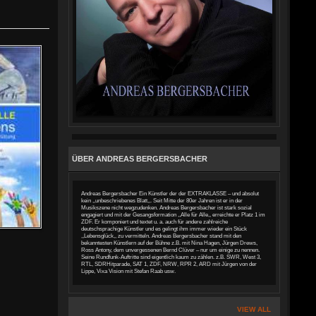
ÜBER ANDREAS BERGERSBACHER
Andreas Bergersbacher Ein Künstler der der EXTRAKLASSE – und absolut
kein ,,unbeschriebenes Blatt,,. Seit Mitte der 80er Jahren ist er in der
Musikszene nicht wegzudenken. Andreas Bergersbacher ist stark sozial
engagiert und mit der Gesangsformation ,,Alle für Alle,, erreichte er Platz 1 im
ZDF. Er komponiert und textet u. a. auch für andere zahlreiche
deutschsprachige Künstler und es gelingt ihm immer wieder ein Stück
,,Lebensglück,, zu vermitteln. Andreas Bergersbacher stand mit den
bekanntesten Künstlern auf der Bühne z.B. mit Nina Hagen, Jürgen Drews,
Ross Antony, dem unvergessenen Bernd Clüver – nur um einige zu nennen.
Seine Rundfunk-Auftritte sind eigentlich kaum zu zählen. z.B. SWR, West 3,
RTL, SDRHitparade, SAT 1, ZDF, NRW, RPR 2, ARD mit Jürgen von der
Lippe, Vixa Vision mit Stefan Raab usw.
VIEW ALL