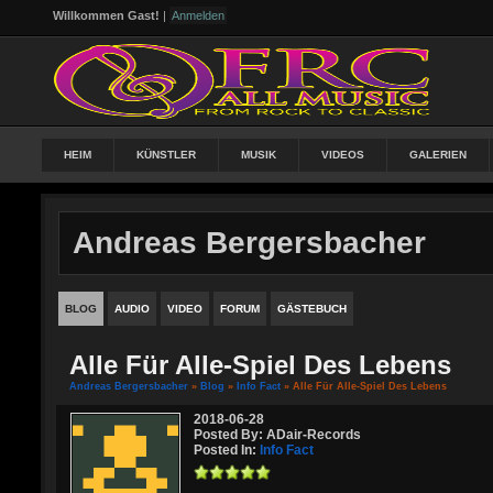
Willkommen Gast!
|
Anmelden
HEIM
KÜNSTLER
MUSIK
VIDEOS
GALERIEN
Andreas Bergersbacher
BLOG
AUDIO
VIDEO
FORUM
GÄSTEBUCH
Alle Für Alle-Spiel Des Lebens
Andreas Bergersbacher
»
Blog
»
Info Fact
» Alle Für Alle-Spiel Des Lebens
2018-06-28
Posted By: ADair-Records
Posted In:
Info Fact