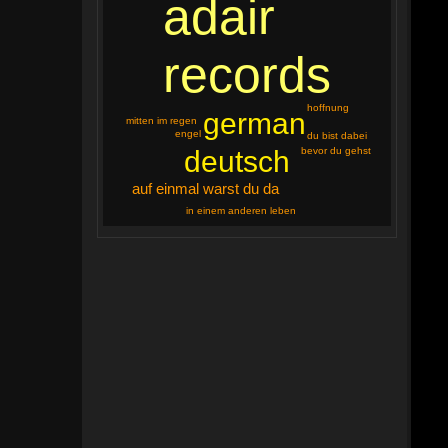
adair
records
hoffnung
german
mitten im regen
engel
du bist dabei
bevor du gehst
deutsch
auf einmal warst du da
in einem anderen leben