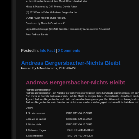
V.: Schrittmacher Music & Jero Musik Chor: Claudia Faber
Mixed & Mastered by D.F.-Project, Dennis Faber
(P) 2015 Dennis Faber & Andreas Bergersbacher
© 2016 ADair-records Studio Alex De.
Distributed by MusicArtEmotions e.K.
Layout/Druck/Design: (C) 2016 Alex De. Promotion by ADair-records Y. Dondorf
Foto: Andreas Bartelt
Posted In:
Info Fact
|
0 Comments
Andreas Bergersbacher-Nichts Bleibt
Posted By ADair-Records, 2018-06-29
Andreas Bergersbacher-Nichts Bleibt
Andreas Bergersbacher
Andreas Bergersbacher – ein Künstler der sich mit seiner Musik in keine Schublade einordnen lässt. Mit seiner
Nun wurde es höchste Zeit seine erste LP auf den Markt zu bringen. Titel - ,,Nichts bleibt,, - Ein Album das
Typisch Andreas Bergersbacher mit Titeln die Gänsehautfeeling erzeugen. Das Album ist von Anfang bis Ende ei
Andreas Bergersbacher – ein Künstler der sich immer wieder sozial engagiert und seine Botschaft die er mit 
Daten:
1. So wie du warst ISRC: DE-Y30-16-00523
2. Da wo es laut ist ISRC: DE-Y30-16-00524
3. Nichts bleibt ISRC: DE-Y30-16-00525
4. Mitten im Regen ISRC: DE-Y30-16-00523
5. Das du da bist ISRC: DE-Y30-16-00524