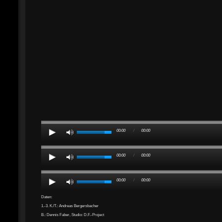
00:00
/
00:00
00:00
/
00:00
00:00
/
00:00
Daten:
1.-3. K./T.: Andreas Bergersbacher
B.: Dennis Faber, Studio: D.F.-Project