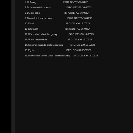
6. Hoffnung ISRC: DE-Y30-16-00525
7. Du hast so viele Namen ISRC: DE-Y30-16-00523
8. Du bist dabei ISRC: DE-Y30-16-00524
9. Die wirklich wahre Liebe ISRC: DE-Y30-16-00525
10. Engel ISRC: DE-Y30-16-00523
11. Eifersucht ISRC: DE-Y30-16-00524
12. Warum hab ich nichts gesagt ISRC: DE-Y30-16-00525
13. Wann fängst du an ISRC: DE-Y30-16-00523
14. So schön kann die erste Liebe sein ISRC: DE-Y30-16-00524
15. Egoist ISRC: DE-Y30-16-00525
16. Die wirklich wahre Liebe (Bonus/Ballade) ISRC: DE-Y30-16-00523