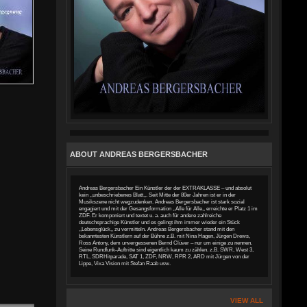
ABOUT ANDREAS BERGERSBACHER
Andreas Bergersbacher Ein Künstler der der EXTRAKLASSE – und absolut
kein ,,unbeschriebenes Blatt,,. Seit Mitte der 80er Jahren ist er in der
Musikszene nicht wegzudenken. Andreas Bergersbacher ist stark sozial
engagiert und mit der Gesangsformation ,,Alle für Alle,, erreichte er Platz 1 im
ZDF. Er komponiert und textet u. a. auch für andere zahlreiche
deutschsprachige Künstler und es gelingt ihm immer wieder ein Stück
,,Lebensglück,, zu vermitteln. Andreas Bergersbacher stand mit den
bekanntesten Künstlern auf der Bühne z.B. mit Nina Hagen, Jürgen Drews,
Ross Antony, dem unvergessenen Bernd Clüver – nur um einige zu nennen.
Seine Rundfunk-Auftritte sind eigentlich kaum zu zählen. z.B. SWR, West 3,
RTL, SDRHitparade, SAT 1, ZDF, NRW, RPR 2, ARD mit Jürgen von der
Lippe, Vixa Vision mit Stefan Raab usw.
VIEW ALL