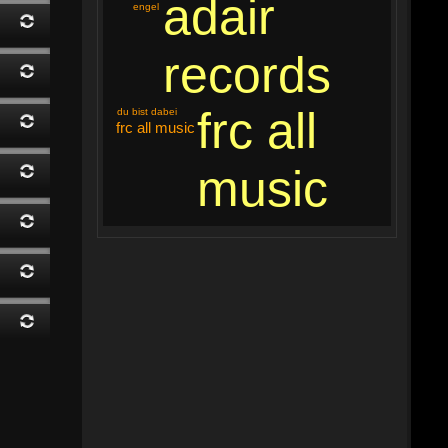
adair
engel
records
frc all
du bist dabei
frc all music
music