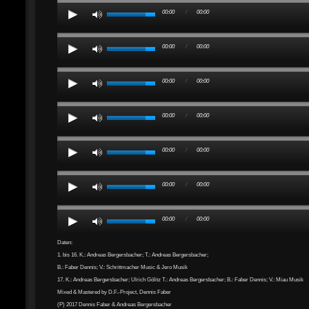
00:00
/
00:00
00:00
/
00:00
00:00
/
00:00
00:00
/
00:00
00:00
/
00:00
00:00
/
00:00
00:00
/
00:00
Daten:
1. bis 16. K.: Andreas Bergersbacher; T.: Andreas Bergersbacher;
B.: Faber Dennis; V.: Schrittmacher Music & Jero Musik
17. K.: Andreas Bergersbacher; Ulrich Gölitz T.: Andreas Bergersbacher; B.: Faber Dennis; V.: Miau Musik
Mixed & Mastered by D.F.-Project, Dennis Faber
(P) 2017 Dennis Faber & Andreas Bergersbacher