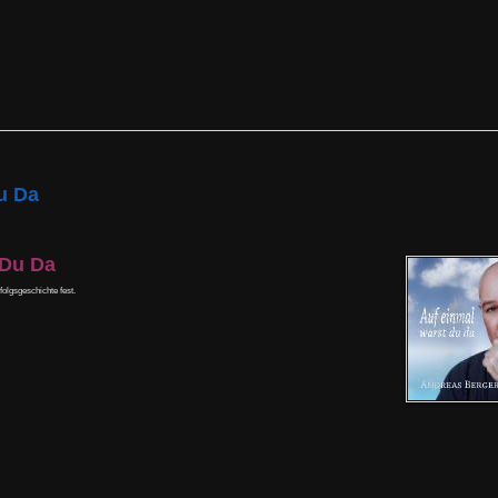
u Da
 Du Da
olgsgeschichte fest.