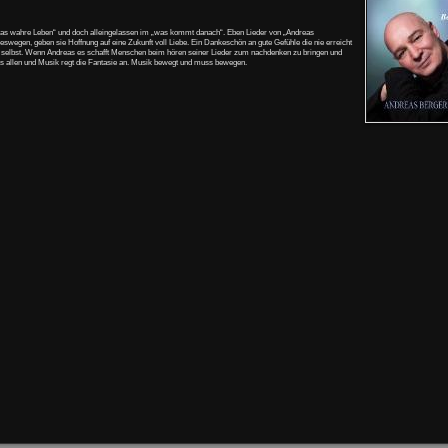
das wahre Leben“ und doch alleingelassen im „was kommt danach“. Eben Lieder von „Andreas
eswegen, geben sie Hoffnung auf eine Zukunft voll Liebe. Ein Dankeschön an gute Gefühle die nie erreicht
 selbst. Wenn Andreas es schafft Menschen beim hören seiner Lieder zum nachdenken zu bringen und
 uns allen und Musik regt die Fantasie an. Musik bewegt und muss bewegen.