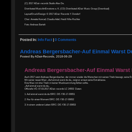
(C) 2017 ADair-records Studio Alex De.
Distributed MusicArtEmotions e. K. (CD) Distributed ADair Music Group (Download)
Layout/Druck/Design: © 2017 ADair Records Y. Dondorf
Chor: Annette Konrad; Claudia Adel; Heidi Hille-Rochler
Foto: Andreas Bartelt
Posted In:
Info Fact
|
0 Comments
Andreas Bergersbacher-Auf Einmal Warst D
Posted By ADair-Records, 2018-06-29
Andreas Bergersbacher-Auf Einmal Warst
Auch 2017 setzt Andreas Bergersbacher, der immer wieder die Menschen mit seinen Titeln bewegt, seine Erf
Mit seiner neuen Maxi ,,Auf einmal warst du da,, zeigt er erneut seine Extraklasse.
Eine Maxi mit drei Titeln in keiner Musiksammlung fehlen sollte.
,,Auf einmal warst du da,,
Offizielle VÖ. 07.03.2017 ADair-records LC 24553 Daten:
1. Auf einmal warst du da ISRC: DE-Y30-17-00651
2. Nur für einen Moment ISRC: DE-Y30-17-00652
3. In einem anderen Leben ISRC: DE-Y30-17-00653