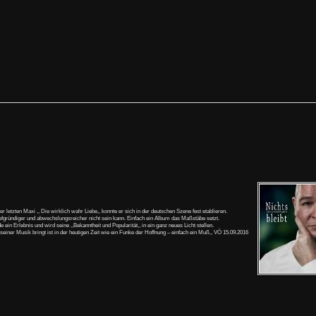
 letzten Maxi ,, Die wirklich wahr Liebe,, konnte er sich in der deutschen Szene fest etablieren.
 tiefgründiger und abwechslungsreicher nicht sein kann. Einfach ein Album das Maßstäbe setzt.
n Erlebnis und wird seine ,,Bekanntheit und Popularität,, in ein ganz neues Licht stellen.
seiner Musik bringt ist in der heutigen Zeit wie ein Funke der Hoffnung – einfach ein Muß,, VÖ 15.09.2016