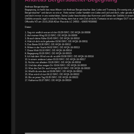
Andreas Bergersbacher
Begegnung, so heißt das neue Album von Andreas Bergersbacher über Liebe und Trennung. Ein wenig wie „
Bergersbacher“ und darum so wie er. Viele seiner Lieder handeln von Liebe und Leid und doch, oder gerade d
und doch immer in uns weiterleben. Seine Lieder beschreiben das Kommen und Gehen der Gefühle in einem
Gefühle erweckt, egal in welche Richtung, dann hat er sein Ziel erreicht. Fantasie ist ein wichtiges GUT in
Offizielle VÖ am 15.01.2018 ADair Records LC 24553 – 4260574530082
Daten:
1. Sag mir endlich woran ich bin 03:29 ISRC: DE-WQ6-18-00008
2. Auf meinen Weg 03:13 ISRC: DE-WQ6-18-00009
3. Brauch deine Nähe 03:45 ISRC: DE-WQ6-18-00010
4. Hätt ich dich nicht gefunden 03:56 ISRC: DE-WQ6-18-00011
5. Das Beste 03:30 ISRC: DE-WQ6-18-00012
6. Mitten in der Nacht 04:02 ISRC: DE-WQ6-18-00013
7. Diese Welt 03:10 ISRC: DE-WQ6-18-00014
8. Begegnung 03:26 ISRC: DE-WQ6-18-00015
9. Ich hab dem Wind von dir erzählt 03:08 ISRC: DE-WQ6-18-00016
10. In einem anderen Leben 03:33 ISRC: DE-WQ6-18-00017
11. Nichts von alledem 03:26 ISRC: DE-WQ6-18-00018
12. Und das alles wegen Dir 03:04 ISRC: DE-WQ6-18-00019
13. Was die Zeit Dir auch bringt 03:12 ISRC: DE-WQ6-18-00020
14. Weißt du wie das ist 03:08 ISRC: DE-WQ6-18-00021
15. Was würd ich tun 04:12 ISRC: DE-WQ6-18-00022
16. Bis an jenen Tag 03:35 ISRC: DE-WQ6-18-00023
17. Katharina 03:37 ISRC: DE-WQ6-18-00024