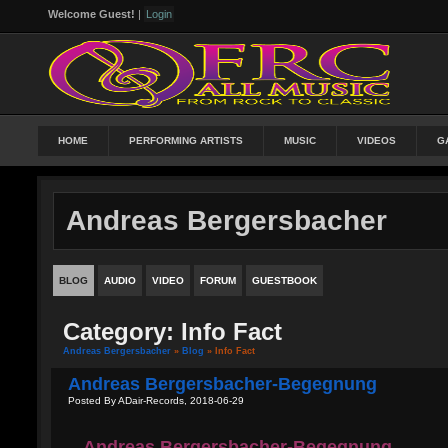
Welcome Guest!
|
Login
HOME
PERFORMING ARTISTS
MUSIC
VIDEOS
G
Andreas Bergersbacher
BLOG
AUDIO
VIDEO
FORUM
GUESTBOOK
Category: Info Fact
Andreas Bergersbacher
»
Blog
» Info Fact
Andreas Bergersbacher-Begegnung
Posted By ADair-Records, 2018-06-29
Andreas Bergersbacher-Begegnung