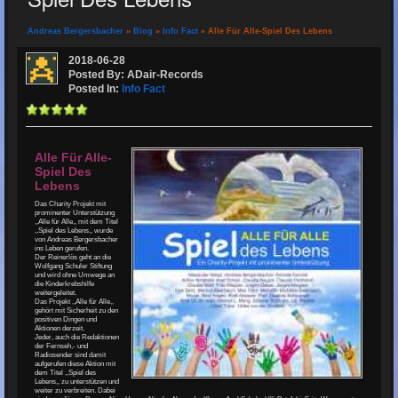
Andreas Bergersbacher
»
Blog
»
Info Fact
» Alle Für Alle-Spiel Des Lebens
2018-06-28
Posted By: ADair-Records
Posted In:
Info Fact
Alle Für Alle-
Spiel Des
Lebens
Das Charity Projekt mit
prominenter Unterstützung
,,Alle für Alle,, mit dem Titel
,,Spiel des Lebens,, wurde
von Andreas Bergersbacher
ins Leben gerufen.
Der Reinerlös geht an die
Wolfgang Schuler Stiftung
und wird ohne Umwege an
die Kinderkrebshilfe
weitergeleitet.
Das Projekt ,,Alle für Alle,,
gehört mit Sicherheit zu den
positiven Dingen und
Aktionen derzeit.
Jeder, auch die Redaktionen
der Fernseh,- und
Radiosender sind damit
aufgerufen diese Aktion mit
dem Titel ,,Spiel des
Lebens,, zu unterstützen und
weiter zu verbreiten. Dabei