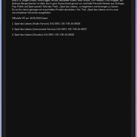
sind u. a. Jürgen Drews, Nina Hagen, Nicole, Alexander Klaws, Axel Schulz, Ulli Potofski, Fritz Wepper, etc.
Andreas Bergersbacher ist dafür durch ganz Deutschland gereist um namhafte Persönlichkeiten aus Schlager,
Pop, Politik und Sport jeweils Teile des Titels ,,Spiel des Lebens,, zu begeistern und einsingen zu lassen.
Es ist ihm damit gelungen ein traumhaftes Produkt abzuliefern. Der Titel ,,Spiel des Lebens wird in zwei
verschiedenen Versionen ausgeliefert.
Offizielle VÖ am 18.05.2018 Daten:
1. Spiel des Lebens (Radio Version) 3:41 ISRC: DE-Y30-16-00526
2. Spiel des Lebens (Instrumental Version) 3:41 ISRC: DE-Y30-16-00527
3. Spiel des Lebens (Karaoke) 3:41 ISRC: DE-Y30-16-00528