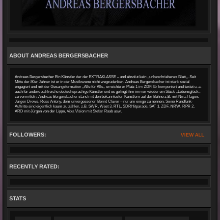
ABOUT ANDREAS BERGERSBACHER
Andreas Bergersbacher Ein Künstler der der EXTRAKLASSE – und absolut kein ,,unbeschriebenes Blatt,,. Seit
Mitte der 80er Jahren ist er in der Musikszene nicht wegzudenken. Andreas Bergersbacher ist stark sozial
engagiert und mit der Gesangsformation ,,Alle für Alle,, erreichte er Platz 1 im ZDF. Er komponiert und textet u. a.
auch für andere zahlreiche deutschsprachige Künstler und es gelingt ihm immer wieder ein Stück ,,Lebensglück,,
zu vermitteln. Andreas Bergersbacher stand mit den bekanntesten Künstlern auf der Bühne z.B. mit Nina Hagen,
Jürgen Drews, Ross Antony, dem unvergessenen Bernd Clüver – nur um einige zu nennen. Seine Rundfunk-
Auftritte sind eigentlich kaum zu zählen. z.B. SWR, West 3, RTL, SDRHitparade, SAT 1, ZDF, NRW, RPR 2,
ARD mit Jürgen von der Lippe, Vixa Vision mit Stefan Raab usw.
FOLLOWERS:
VIEW ALL
RECENTLY RATED:
STATS