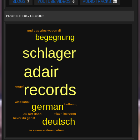
BLOGS:
7
YOUTUBE VIDEOS:
6
AUDIO TRACKS:
38
PROFILE TAG CLOUD:
und das alles wegen dir
begegnung
schlager
adair
records
engel
windkanal
german
hoffnung
mitten im regen
du bist dabei
deutsch
bevor du gehst
in einem anderen leben