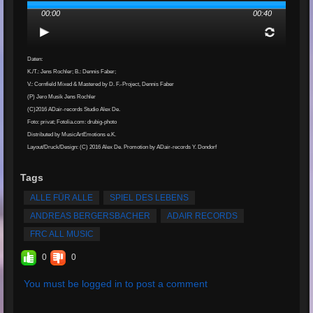
00:00
00:40
Daten:
K./T.: Jens Rochler; B.: Dennis Faber;
V.: Cornfield Mixed & Mastered by D. F.-Project, Dennis Faber
(P) Jero Musik Jens Rochler
(C)2016 ADair-records Studio Alex De.
Foto: privat; Fotolia.com: drubig-photo
Distributed by MusicArtEmotions e.K.
Layout/Druck/Design: (C) 2016 Alex De. Promotion by ADair-records Y. Dondorf
Tags
ALLE FÜR ALLE
SPIEL DES LEBENS
ANDREAS BERGERSBACHER
ADAIR RECORDS
FRC ALL MUSIC
0
0
You must be logged in to post a comment