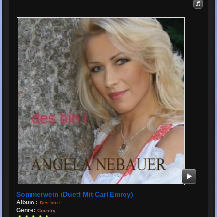
Sommerwein (Duett Mit Carl Emroy)
Album :
Des bin i
Genre:
Country