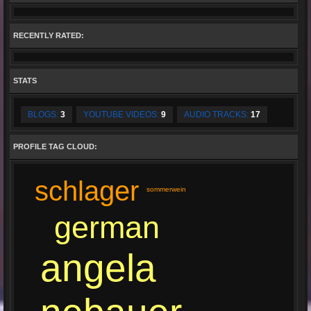
RECENTLY RATED:
STATS
BLOGS:
3
YOUTUBE VIDEOS:
9
AUDIO TRACKS:
17
PROFILE TAG CLOUD:
schlager
sommerwein
german
angela