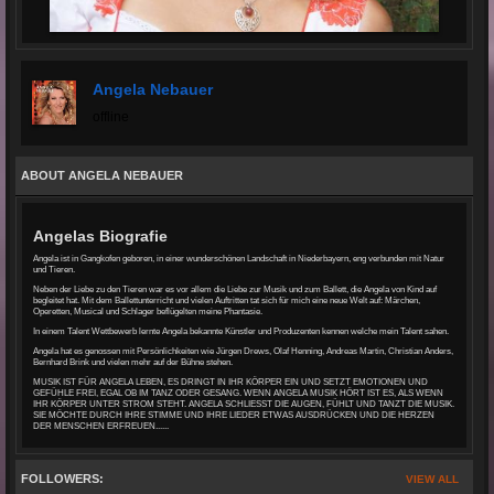
Angela Nebauer
offline
ABOUT ANGELA NEBAUER
Angelas Biografie
Angela ist in Gangkofen geboren, in einer wunderschönen Landschaft in Niederbayern, eng verbunden mit Natur
und Tieren.
Neben der Liebe zu den Tieren war es vor allem die Liebe zur Musik und zum Ballett, die Angela von Kind auf
begleitet hat. Mit dem Ballettunterricht und vielen Auftritten tat sich für mich eine neue Welt auf: Märchen,
Operetten, Musical und Schlager beflügelten meine Phantasie.
In einem Talent Wettbewerb lernte Angela bekannte Künstler und Produzenten kennen welche mein Talent sahen.
Angela hat es genossen mit Persönlichkeiten wie Jürgen Drews, Olaf Henning, Andreas Martin, Christian Anders,
Bernhard Brink und vielen mehr auf der Bühne stehen.
MUSIK IST FÜR ANGELA LEBEN, ES DRINGT IN IHR KÖRPER EIN UND SETZT EMOTIONEN UND
GEFÜHLE FREI, EGAL OB IM TANZ ODER GESANG. WENN ANGELA MUSIK HÖRT IST ES, ALS WENN
IHR KÖRPER UNTER STROM STEHT. ANGELA SCHLIESST DIE AUGEN, FÜHLT UND TANZT DIE MUSIK.
SIE MÖCHTE DURCH IHRE STIMME UND IHRE LIEDER ETWAS AUSDRÜCKEN UND DIE HERZEN
DER MENSCHEN ERFREUEN......
FOLLOWERS:
VIEW ALL