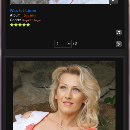
Was Ist Liebe
Album :
Des bin i
Genre:
Pop-Schlager
/ 3