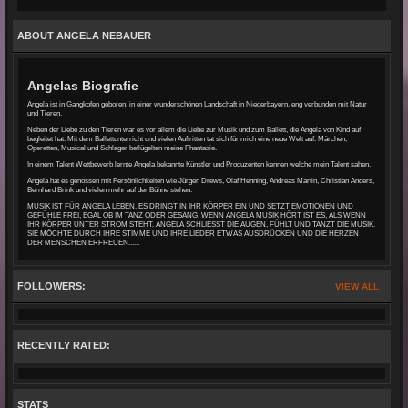
ABOUT ANGELA NEBAUER
Angelas Biografie
Angela ist in Gangkofen geboren, in einer wunderschönen Landschaft in Niederbayern, eng verbunden mit Natur
und Tieren.
Neben der Liebe zu den Tieren war es vor allem die Liebe zur Musik und zum Ballett, die Angela von Kind auf
begleitet hat. Mit dem Ballettunterricht und vielen Auftritten tat sich für mich eine neue Welt auf: Märchen,
Operetten, Musical und Schlager beflügelten meine Phantasie.
In einem Talent Wettbewerb lernte Angela bekannte Künstler und Produzenten kennen welche mein Talent sahen.
Angela hat es genossen mit Persönlichkeiten wie Jürgen Drews, Olaf Henning, Andreas Martin, Christian Anders,
Bernhard Brink und vielen mehr auf der Bühne stehen.
MUSIK IST FÜR ANGELA LEBEN, ES DRINGT IN IHR KÖRPER EIN UND SETZT EMOTIONEN UND
GEFÜHLE FREI, EGAL OB IM TANZ ODER GESANG. WENN ANGELA MUSIK HÖRT IST ES, ALS WENN
IHR KÖRPER UNTER STROM STEHT. ANGELA SCHLIESST DIE AUGEN, FÜHLT UND TANZT DIE MUSIK.
SIE MÖCHTE DURCH IHRE STIMME UND IHRE LIEDER ETWAS AUSDRÜCKEN UND DIE HERZEN
DER MENSCHEN ERFREUEN......
FOLLOWERS:
VIEW ALL
RECENTLY RATED:
STATS