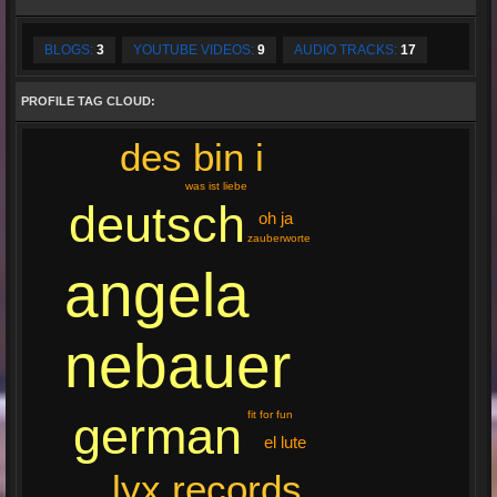
BLOGS:
3
YOUTUBE VIDEOS:
9
AUDIO TRACKS:
17
PROFILE TAG CLOUD:
des bin i
was ist liebe
deutsch
oh ja
zauberworte
angela
nebauer
german
fit for fun
el lute
lyx records