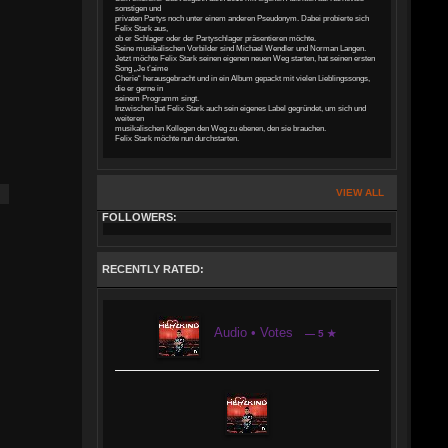
sonstigen und
privaten Partys noch unter einem anderen Pseudonym. Dabei probierte sich
Felix Stark aus,
ob er Schlager oder der Partyschlager präsentieren möchte.
Seine musikalischen Vorbilder sind Michael Wendler und Norman Langen.
Jetzt möchte Felix Stark seinen eigenen neuen Weg starten, hat seinen ersten
Song „Je t’aime
Cherie“ herausgebracht und in ein Album gepackt mit vielen Lieblingssongs,
die er gerne in
seinem Programm singt.
Inzwischen hat Felix Stark auch sein eigenes Label gegründet, um sich und
weiteren
musikalischen Kollegen den Weg zu ebenen, den sie brauchen.
Felix Stark möchte nun durchstarten.
VIEW ALL
FOLLOWERS:
RECENTLY RATED:
Audio • Votes
— 5 ★