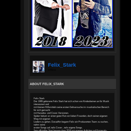
Felix_Stark
offline
ABOUT FELIX_STARK
Felix Stark
Der 1995 geborene Felix Stark hat sich schon von Kindesbeinen an für Musik
interessiert und
mit kleinen Hilfsmitteln seine ersten Gehversuche im musikalischen Bereich
für sich gemacht
mit Karaoke- und Cover-Versionen.
Später bekam er einen guten Rat von lieben Freunden, doch seinen eigenen
Weg mit eigenen
Liedern zu gehen. Daraufhin begann Felix ein Produzenten-Team zu suchen,
nahm seine
ersten Songs auf, teils Cover-, teils eigene Songs.
Sein offizieller Start begann dann 2016 mit eigenen Auftritten auf Karnevals-