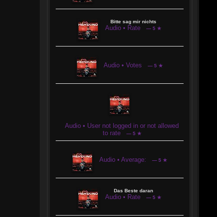
Bitte sag mir nichts
Audio • Rate
— 5 ★
Audio • Votes
— 5 ★
Audio • User not logged in or not allowed
to rate
— 5 ★
Audio • Average:
— 5 ★
Das Beste daran
Audio • Rate
— 5 ★