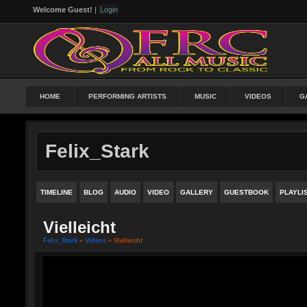
Welcome Guest!
|
Login
HOME
PERFORMING ARTISTS
MUSIC
VIDEOS
G
Felix_Stark
TIMELINE
BLOG
AUDIO
VIDEO
GALLERY
GUESTBOOK
PLAYLI
Vielleicht
Felix_Stark
»
Videos
» Vielleicht