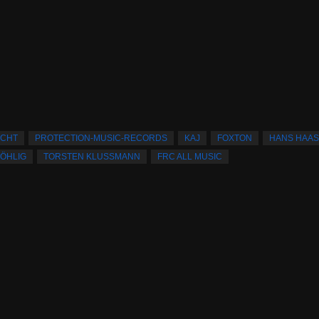
ICHT
PROTECTION-MUSIC-RECORDS
KAJ
FOXTON
HANS HAAS
ÖHLIG
TORSTEN KLUSSMANN
FRC ALL MUSIC