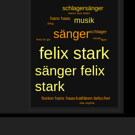
schlagersänger
mann aus stahl
hans haas
musik
blog
sänger
schlager
music
herz to go
flyer
felix stark
sänger felix
stark
foxton hans haas
kathleen tielscher
mia sophie