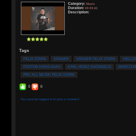
Category:
Music
Duration:
00:03:41
Description:
Tags
FELIX STARK
SÄNGER
SÄNGER FELIX STARK
VIELLE
FOXTON HANS HAAS
KARL HEINZ XHONNEUX
MARCO M
FRC ALL MUSIC FELIX STARK
0
0
You must be logged in to post a comment