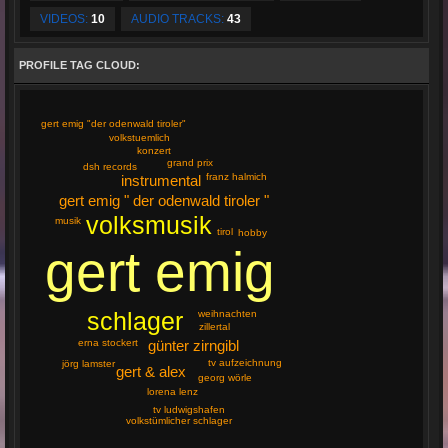
VIDEOS:
10
AUDIO TRACKS:
43
PROFILE TAG CLOUD:
gert emig "der odenwald tiroler"
volkstuemlich
konzert
grand prix
dsh records
franz halmich
instrumental
gert emig " der odenwald tiroler "
volksmusik
musik
tirol
hobby
gert emig
schlager
weihnachten
zillertal
erna stockert
günter zirngibl
tv aufzeichnung
jörg lamster
gert & alex
georg wörle
lorena lenz
tv ludwigshafen
volkstümlicher schlager