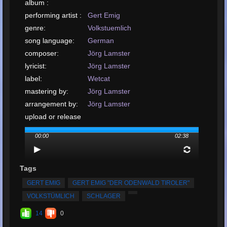
album :
performing artist :
Gert Emig
genre:
Volkstuemlich
song language:
German
composer:
Jörg Lamster
lyricist:
Jörg Lamster
label:
Wetcat
mastering by:
Jörg Lamster
arrangement by:
Jörg Lamster
upload or release
date:
September, 2021
00:00
02:38
upload your song:
MP3, 6.1MB, 00:02:38
Total Times
Played:
398
Tags
Total Times Rated:
11
GERT EMIG
GERT EMIG "DER ODENWALD TIROLER"
Average Rating:
5
VOLKSTÜMLICH
SCHLAGER
14
0