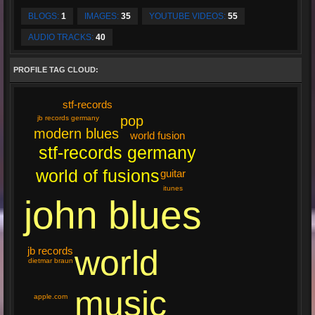
BLOGS:
1
IMAGES:
35
YOUTUBE VIDEOS:
55
AUDIO TRACKS:
40
PROFILE TAG CLOUD:
stf-records
pop
jb records germany
modern blues
world fusion
stf-records germany
world of fusions
guitar
itunes
john blues
world
jb records
dietmar braun
music
apple.com