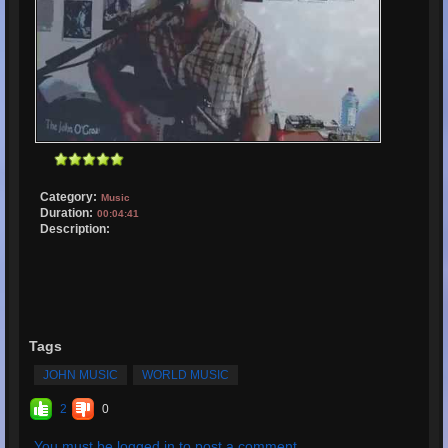
Category:
Music
Duration:
00:04:41
Description:
Tags
JOHN MUSIC
WORLD MUSIC
2
0
You must be logged in to post a comment