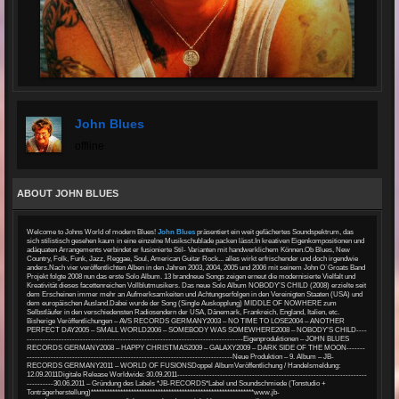
John Blues
offline
ABOUT JOHN BLUES
Welcome to Johns World of modern Blues!
John Blues
präsentiert ein weit gefächertes Soundspektrum, das
sich stilistisch gesehen kaum in eine einzelne Musikschublade packen lässt.In kreativen Eigenkompositionen und
adäquaten Arrangements verbindet er fusionierte Stil- Varianten mit handwerklichem Können.Ob Blues, New
Country, Folk, Funk, Jazz, Reggae, Soul, American Guitar Rock... alles wirkt erfrischender und doch irgendwie
anders.Nach vier veröffentlichten Alben in den Jahren 2003, 2004, 2005 und 2006 mit seinem John O`Groats Band
Projekt folgte 2008 nun das erste Solo Album. 13 brandneue Songs zeigen erneut die modernisierte Vielfalt und
Kreativität dieses facettenreichen Vollblutmusikers. Das neue Solo Album NOBODY’S CHILD (2008) erzielte seit
dem Erscheinen immer mehr an Aufmerksamkeiten und Achtungserfolgen in den Vereinigten Staaten (USA) und
dem europäischen Ausland.Dabei wurde der Song (Single Auskopplung) MIDDLE OF NOWHERE zum
Selbstläufer in den verschiedensten Radiosendern der USA, Dänemark, Frankreich, England, Italien, etc.
Bisherige Veröffentlichungen – AVS RECORDS GERMANY2003 – NO TIME TO LOSE2004 – ANOTHER
PERFECT DAY2005 – SMALL WORLD2006 – SOMEBODY WAS SOMEWHERE2008 – NOBODY’S CHILD----
---------------------------------------------------------------------------------Eigenproduktionen – JOHN BLUES
RECORDS GERMANY2008 – HAPPY CHRISTMAS2009 – GALAXY2009 – DARK SIDE OF THE MOON-------
-----------------------------------------------------------------------------Neue Produktion – 9. Album – JB-
RECORDS GERMANY2011 – WORLD OF FUSIONSDoppel AlbumVeröffentlichung / Handelsmeldung:
12.09.2011Digitale Release Worldwide: 30.09.2011-----------------------------------------------------------------------
----------30.06.2011 – Gründung des Labels *JB-RECORDS*Label und Soundschmiede (Tonstudio +
Tonträgerherstellung)*************************************************************www.jb-