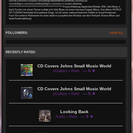
records.comwww.myspace.com/johnogroatsbandwww.johnblues.comwww.jb-
records@gmx.comwww.johnblues@gmx.comwww.m-system.de/eshop
************************************************************ Presse Mitteilung September/Oktober 2011: John Blues is
back! Zurück von seinen Touren meldet sich John Blues mit einem famosen Doppel-Album. Das Album WORLD
OF FUSIONS beinhaltet 42 brandneue Songs, mit all seiner weltanschaulichen Vielfalt an Sound Kreationen.
Fazit: Ein weiterer Meilenstein für einen äußerst sympathischen Musiker aus dem Ruhrpott. Klasse Album und
beste Kaufempfehlung!
FOLLOWERS:
VIEW ALL
RECENTLY RATED:
CD Covers Johns Small Music World
— 5 ★
jrGallery • Rate
CD Covers Johns Small Music World
— 5 ★
jrGallery • Rate
Looking Back
— 5 ★
Audio • Rate