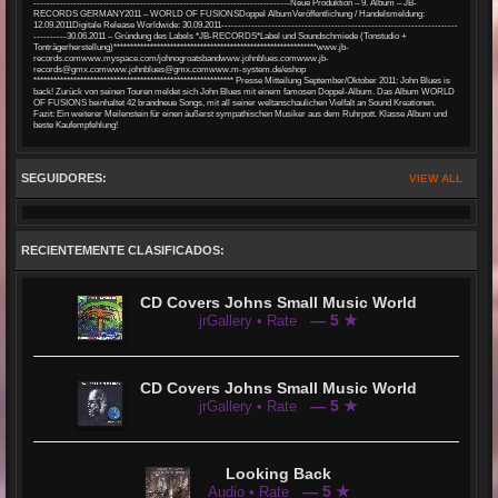
-----------------------------------------------------------------------------Neue Produktion – 9. Album – JB-
RECORDS GERMANY2011 – WORLD OF FUSIONSDoppel AlbumVeröffentlichung / Handelsmeldung:
12.09.2011Digitale Release Worldwide: 30.09.2011-----------------------------------------------------------------------
----------30.06.2011 – Gründung des Labels *JB-RECORDS*Label und Soundschmiede (Tonstudio +
Tonträgerherstellung)*************************************************************www.jb-
records.comwww.myspace.com/johnogroatsbandwww.johnblues.comwww.jb-
records@gmx.comwww.johnblues@gmx.comwww.m-system.de/eshop
************************************************************ Presse Mitteilung September/Oktober 2011: John Blues is
back! Zurück von seinen Touren meldet sich John Blues mit einem famosen Doppel-Album. Das Album WORLD
OF FUSIONS beinhaltet 42 brandneue Songs, mit all seiner weltanschaulichen Vielfalt an Sound Kreationen.
Fazit: Ein weiterer Meilenstein für einen äußerst sympathischen Musiker aus dem Ruhrpott. Klasse Album und
beste Kaufempfehlung!
SEGUIDORES:
VIEW ALL
RECIENTEMENTE CLASIFICADOS:
CD Covers Johns Small Music World
— 5 ★
jrGallery • Rate
CD Covers Johns Small Music World
— 5 ★
jrGallery • Rate
Looking Back
— 5 ★
Audio • Rate