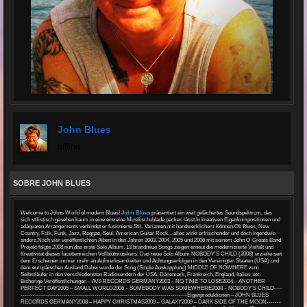
John Blues
offline
SOBRE JOHN BLUES
Welcome to Johns World of modern Blues!
John Blues
präsentiert ein weit gefächertes Soundspektrum, das
sich stilistisch gesehen kaum in eine einzelne Musikschublade packen lässt.In kreativen Eigenkompositionen und
adäquaten Arrangements verbindet er fusionierte Stil- Varianten mit handwerklichem Können.Ob Blues, New
Country, Folk, Funk, Jazz, Reggae, Soul, American Guitar Rock... alles wirkt erfrischender und doch irgendwie
anders.Nach vier veröffentlichten Alben in den Jahren 2003, 2004, 2005 und 2006 mit seinem John O`Groats Band
Projekt folgte 2008 nun das erste Solo Album. 13 brandneue Songs zeigen erneut die modernisierte Vielfalt und
Kreativität dieses facettenreichen Vollblutmusikers. Das neue Solo Album NOBODY’S CHILD (2008) erzielte seit
dem Erscheinen immer mehr an Aufmerksamkeiten und Achtungserfolgen in den Vereinigten Staaten (USA) und
dem europäischen Ausland.Dabei wurde der Song (Single Auskopplung) MIDDLE OF NOWHERE zum
Selbstläufer in den verschiedensten Radiosendern der USA, Dänemark, Frankreich, England, Italien, etc.
Bisherige Veröffentlichungen – AVS RECORDS GERMANY2003 – NO TIME TO LOSE2004 – ANOTHER
PERFECT DAY2005 – SMALL WORLD2006 – SOMEBODY WAS SOMEWHERE2008 – NOBODY’S CHILD----
---------------------------------------------------------------------------------Eigenproduktionen – JOHN BLUES
RECORDS GERMANY2008 – HAPPY CHRISTMAS2009 – GALAXY2009 – DARK SIDE OF THE MOON-------