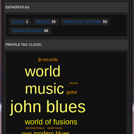
ESTADÍSTICAS
BLOGS:
1
IMAGES:
35
VIDEOS DE YOUTUBE:
55
PISTAS DE AUDIO:
40
PROFILE TAG CLOUD:
jb records
world
music
itunes
guitar
john blues
world of fusions
dietmar braun
wold music
modern blues
pop