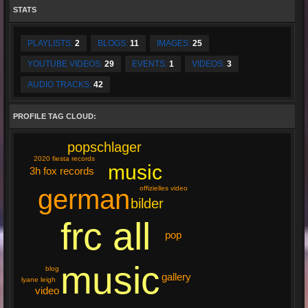
STATS
PLAYLISTS:
2
BLOGS:
11
IMAGES:
25
YOUTUBE VIDEOS:
29
EVENTS:
1
VIDEOS:
3
AUDIO TRACKS:
42
PROFILE TAG CLOUD:
popschlager
2020 fiesta records
music
3h fox records
german
offizielles video
bilder
frc all
pop
music
blog
gallery
lyane leigh
video