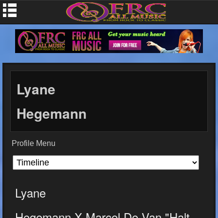
Lyane
Hegemann
Profile Menu
Lyane
Hegemann X Marcel De Van "Halt