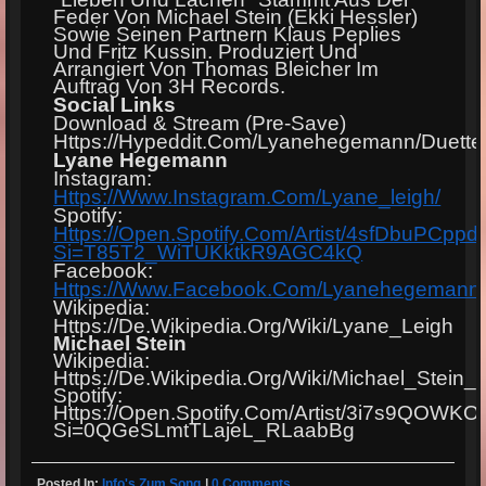
Feder Von Michael Stein (Ekki Hessler)
Sowie Seinen Partnern Klaus Peplies
Und Fritz Kussin. Produziert Und
Arrangiert Von Thomas Bleicher Im
Auftrag Von 3H Records.
Social Links
Download & Stream (Pre-Save)
Https://hypeddit.com/lyanehegemann/duette
Lyane Hegemann
Instagram:
Https://www.instagram.com/lyane_leigh/
Spotify:
Https://open.spotify.com/artist/4sfDbuPCpp
Si=t85T2_WiTUKktkR9AGC4kQ
Facebook:
Https://www.facebook.com/lyanehegemann
Wikipedia:
Https://de.wikipedia.org/wiki/Lyane_Leigh
Michael Stein
Wikipedia:
Https://de.wikipedia.org/wiki/Michael_Stei
Spotify:
Https://open.spotify.com/artist/3i7s9QO
Si=0QGeSLmtTLajeL_RLaabBg
Posted In:
Info's Zum Song
|
0 Comments