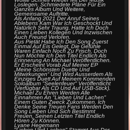
Loslegen, Schmiedete Pl
Ä
Ne F
Ü
R Ein
Ganzes Album Und Weitere,
Gemeinsame Auftritte.
Als Anfang 2021 Der Anruf Seines
Ablebens Kam War Ich Geschockt Und
Nat
Ü
Rlich Sehr Traurig. Hatte Ich Doch
Einen Lieben Kollegen Und Inzwischen
Auch Freund Verloren.
Aus Piet
Ä
T Habe Ich Den Song Zuerst
Einmal Auf Eis Gelegt, Die Gef
Ü
Hle
Waren Einfach Noch Zu Frisch. Doch
Nun M
Ö
Chte Ich Den Titel Endlich Als
Erinnerung An Michael Ver
Ö
Ffentlichen.
Er Erscheint Vorab Auf Meiner EP
„
Meine Sch
Ö
Nsten Duette Und
Mitwirkungen
“
Und Wird Ausserdem Als
Einziges Duett Auf Meinem Kommenden
Soloalbum "Seelenfeuer" Ver
Ö
Ffentlicht
(verf
Ü
Gbar Als CD Und Auf USB-Stick).
Michael Zu Ehren Werden Alle
Einnahmen An "Lieben Und Lachen"
Einem Guten Zweck Zukommen. Ich
Denke Seine Treuen Fans Werden Den
Song Lieben Und Sich Bestimmt
Freuen, Seinen Letzten Titel Endlich
H
Ö
Ren Zu K
Ö
Nnen.
Lyane Hegemann
"Lieben Und Lachen" Stammt Aus Der