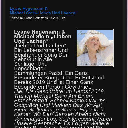
Lyane Hegemann &
Michael Stein-Lieben Und Lachen
Posted By Lyane Hegemann, 2022-07-16
Lyane Hegemann &
Michael Stein „Lieben
Und Lachen“
„
Lieben Und Lachen
“
Ein Lebensfroher Und
Bejahender Song Der
Sehr Gut In Alle
Schlager Und
Popschlager
Sammlungen Passt. Ein Ganz
Besonderer Song, Denn Er Entstand
Bereits 2019 Und Ist Einer Ganz
Besonderen Person Gewidmet.
Hier Die Geschichte: Im Herbst 2018
Traf Ich Michael Stein Auf Einem
Branchentreff. Schnell Kamen Wir Ins
Gespr
Ä
Ch Und Merkten Das Wir Auf
Einer Wellenl
Ä
Nge Waren. Eigentlich
Kamen Wir Den Ganzen Abend Nicht
Voneinander Los, So Interessant Waren
Unsere Gespr
Ä
Che. Es Folgen Weitere
Treffen Bei Veranstaltungen Und Es