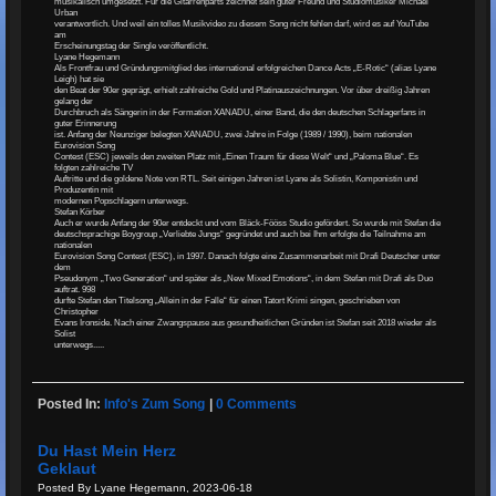
musikalisch umgesetzt. Für die Gitarrenparts zeichnet sein guter Freund und Studiomusiker Michael
Urban
verantwortlich. Und weil ein tolles Musikvideo zu diesem Song nicht fehlen darf, wird es auf YouTube
am
Erscheinungstag der Single veröffentlicht.
Lyane Hegemann
Als Frontfrau und Gründungsmitglied des international erfolgreichen Dance Acts „E-Rotic“ (alias Lyane
Leigh) hat sie
den Beat der 90er geprägt, erhielt zahlreiche Gold und Platinauszeichnungen. Vor über dreißig Jahren
gelang der
Durchbruch als Sängerin in der Formation XANADU, einer Band, die den deutschen Schlagerfans in
guter Erinnerung
ist. Anfang der Neunziger belegten XANADU, zwei Jahre in Folge (1989 / 1990), beim nationalen
Eurovision Song
Contest (ESC) jeweils den zweiten Platz mit „Einen Traum für diese Welt“ und „Paloma Blue“. Es
folgten zahlreiche TV
Auftritte und die goldene Note von RTL. Seit einigen Jahren ist Lyane als Solistin, Komponistin und
Produzentin mit
modernen Popschlagern unterwegs.
Stefan Körber
Auch er wurde Anfang der 90er entdeckt und vom Bläck-Fööss Studio gefördert. So wurde mit Stefan die
deutschsprachige Boygroup „Verliebte Jungs“ gegründet und auch bei Ihm erfolgte die Teilnahme am
nationalen
Eurovision Song Contest (ESC), in 1997. Danach folgte eine Zusammenarbeit mit Drafi Deutscher unter
dem
Pseudonym „Two Generation“ und später als „New Mixed Emotions“, in dem Stefan mit Drafi als Duo
auftrat. 998
durfte Stefan den Titelsong „Allein in der Falle“ für einen Tatort Krimi singen, geschrieben von
Christopher
Evans Ironside. Nach einer Zwangspause aus gesundheitlichen Gründen ist Stefan seit 2018 wieder als
Solist
unterwegs.....
Posted In:
Info's Zum Song
|
0 Comments
Du Hast Mein Herz
Geklaut
Posted By Lyane Hegemann, 2023-06-18