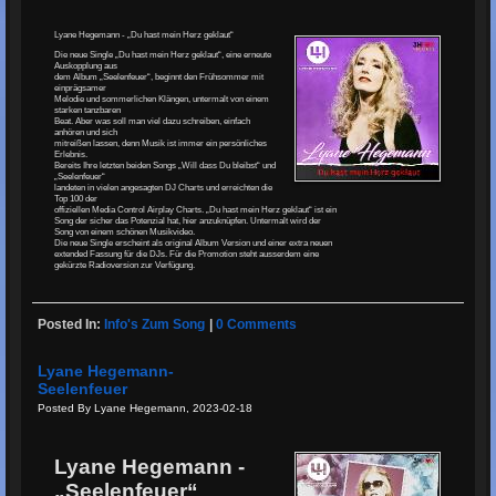
Lyane Hegemann - „Du hast mein Herz geklaut“
Die neue Single „Du hast mein Herz geklaut“, eine erneute
Auskopplung aus
dem Album „Seelenfeuer“, beginnt den Frühsommer mit
einprägsamer
Melodie und sommerlichen Klängen, untermalt von einem
starken tanzbaren
Beat. Aber was soll man viel dazu schreiben, einfach
anhören und sich
mitreißen lassen, denn Musik ist immer ein persönliches
Erlebnis.
Bereits Ihre letzten beiden Songs „Will dass Du bleibst“ und
„Seelenfeuer“
landeten in vielen angesagten DJ Charts und erreichten die
Top 100 der
offiziellen Media Control Airplay Charts. „Du hast mein Herz geklaut“ ist ein
Song der sicher das Potenzial hat, hier anzuknüpfen. Untermalt wird der
Song von einem schönen Musikvideo.
Die neue Single erscheint als original Album Version und einer extra neuen
extended Fassung für die DJs. Für die Promotion steht ausserdem eine
gekürzte Radioversion zur Verfügung.
Posted In:
Info's Zum Song
|
0 Comments
Lyane Hegemann-
Seelenfeuer
Posted By Lyane Hegemann, 2023-02-18
Lyane Hegemann -
„Seelenfeuer“