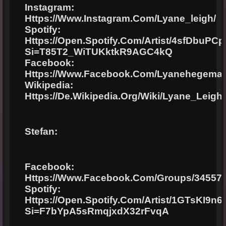
Instagram:
Https://www.instagram.com/lyane_leigh/
Spotify:
Https://open.spotify.com/artist/4sfDbuP
Si=t85T2_WiTUKktkR9AGC4kQ
Facebook:
Https://www.facebook.com/lyanehegema
Wikipedia:
Https://de.wikipedia.org/wiki/Lyane_Leigh
Stefan:
Facebook:
Https://www.facebook.com/groups/34557
Spotify:
Https://open.spotify.com/artist/1GTsKI9
Si=F7bYpA5sRmqjxdX32rFvqA