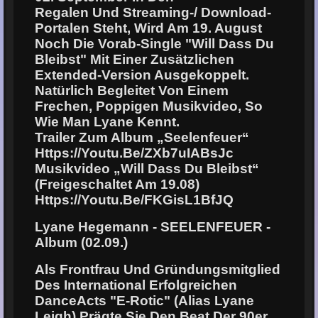
Regalen Und Streaming-/ Download-
Portalen Steht, Wird Am 19. August
Noch Die Vorab-Single "Will Dass Du
Bleibst" Mit Einer Zusätzlichen
Extended-Version Ausgekoppelt.
Natürlich Begleitet Von Einem
Frechen, Poppigen Musikvideo, So
Wie Man Lyane Kennt.
Trailer Zum Album „Seelenfeuer“
Https://youtu.be/zXb7uIABsJc
Musikvideo „Will Dass Du Bleibst“
(freigeschaltet Am 19.08)
Https://youtu.be/FKGisL1BfJQ
Lyane Hegemann - SEELENFEUER -
Album (02.09.)
Als Frontfrau Und Gründungsmitglied
Des International Erfolgreichen
DanceActs "E-Rotic" (alias Lyane
Leigh) Prägte Sie Den Beat Der 90er