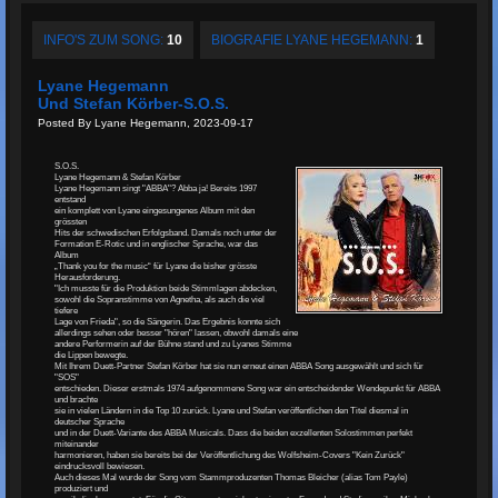
INFO'S ZUM SONG:
10
BIOGRAFIE LYANE HEGEMANN:
1
Lyane Hegemann
Und Stefan Körber-S.O.S.
Posted By Lyane Hegemann, 2023-09-17
S.O.S.
Lyane Hegemann & Stefan Körber
Lyane Hegemann singt "ABBA"? Abba ja! Bereits 1997
entstand
ein komplett von Lyane eingesungenes Album mit den
grössten
Hits der schwedischen Erfolgsband. Damals noch unter der
Formation E-Rotic und in englischer Sprache, war das
Album
„Thank you for the music“ für Lyane die bisher grösste
Herausforderung.
"Ich musste für die Produktion beide Stimmlagen abdecken,
sowohl die Sopranstimme von Agnetha, als auch die viel
tiefere
Lage von Frieda", so die Sängerin. Das Ergebnis konnte sich
allerdings sehen oder besser "hören" lassen, obwohl damals eine
andere Performerin auf der Bühne stand und zu Lyanes Stimme
die Lippen bewegte.
Mit Ihrem Duett-Partner Stefan Körber hat sie nun erneut einen ABBA Song ausgewählt und sich für
"SOS"
entschieden. Dieser erstmals 1974 aufgenommene Song war ein entscheidender Wendepunkt für ABBA
und brachte
sie in vielen Ländern in die Top 10 zurück. Lyane und Stefan veröffentlichen den Titel diesmal in
deutscher Sprache
und in der Duett-Variante des ABBA Musicals. Dass die beiden exzellenten Solostimmen perfekt
miteinander
harmonieren, haben sie bereits bei der Veröffentlichung des Wolfsheim-Covers "Kein Zurück"
eindrucksvoll bewiesen.
Auch dieses Mal wurde der Song vom Stammproduzenten Thomas Bleicher (alias Tom Payle)
produziert und