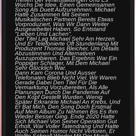
Wuchs Die Idee, Einen Gemeinsamen
Song Als Duett Aufzunehmen.
Michael
Hatte Zusammen Mit Seinen
Musikalischen Partnern Bereits Etwas
Vorproduziert, Was Wir Dann Weiter
Ausgearbeitet Haben. So Entstand
"Lieben Und Lachen".
Der Titel Lag Michael Sehr Am Herzen
Und Er Telefonierte Oft Stundenlang Mit
Produzent Thomas Bleicher, Um
Details
Abzustimmen Und Alternativen
Auszuprobieren. Das Ergebnis War Ein
Poppiger Schlager, Mit Dem Michael
Sehr Gl
Ü
Cklich War.
Dann Kam Corona Und Ausser
Telefonaten Blieb Nicht Viel. Wir Waren
Gerade Dabei Den Titel F
Ü
R Die
Vermarktung Vorzubereiten, Als Alle
Planungen Durch Die Pandemie Auf
Den Kopf Gestellt Wurden. Wenig
Sp
Ä
Ter Erkrankte Michael An Krebs, Und
Er Bat Mich, Den Song Doch Erstmal
Auf Mein Album Zu Nehmen Bis Es Ihm
Wieder Besser Ging. Ende 2020 Hatte
Sich Michael Von Seiner Operation Gut
Erholt, War Voller Tatendrang Und Hatte
Auch Seinen Humor Nicht Verloren. Er
Wollte Schnell Wieder Mit Der Musik