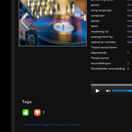
genre:
Sch
song language:
Ge
composer:
Not
lyricist:
Not
label:
Not
mastering by:
Not
arrangement by:
Not
upload je nummer:
M4A
Totaal aantal keren
afgespeeld:
0
Totaal aantal
beoordelingen:
1
Gemiddelde beoordeling:
5
Tags
1
0
You must be logged in to post a comment