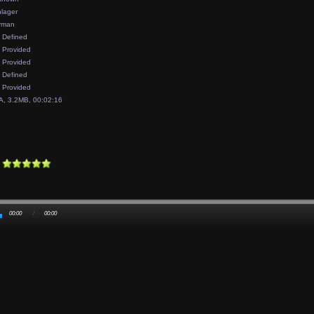
lager
rman
 Defined
 Provided
 Provided
 Defined
 Provided
, 3.2MB, 00:02:16
00:00
/
00:00