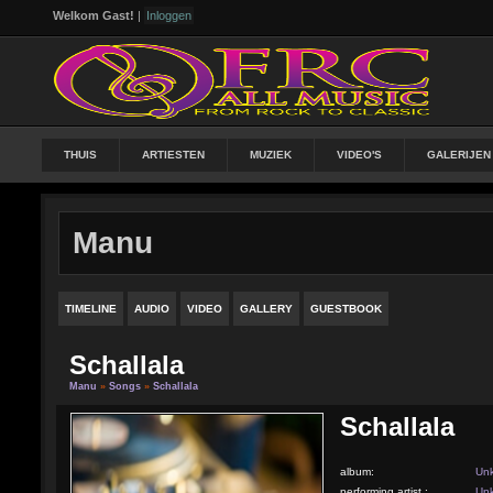
Welkom Gast!
|
Inloggen
THUIS
ARTIESTEN
MUZIEK
VIDEO'S
GALERIJEN
Manu
TIMELINE
AUDIO
VIDEO
GALLERY
GUESTBOOK
Schallala
Manu
»
Songs
»
Schallala
Schallala
album:
Un
performing artist :
Un