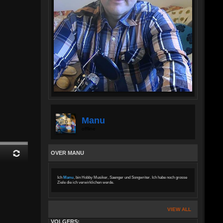
Manu
offline
OVER MANU
Ich
Manu
, bin Hobby Musiker, Saenger und Songwriter. Ich habe noch grosse
Ziele die ich verwirklichen werde.
VIEW ALL
VOLGERS: