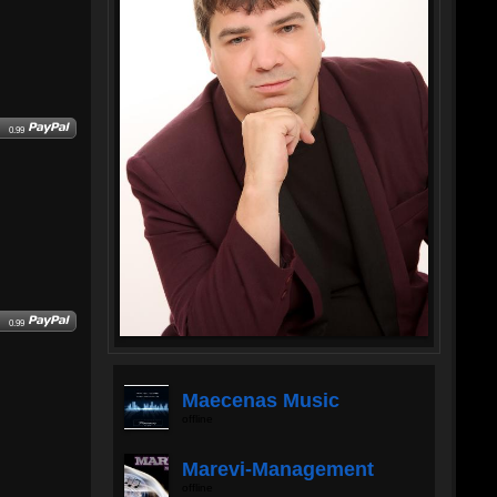
0.99
0.99
Maecenas Music
offline
Marevi-Management
offline