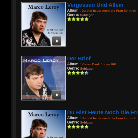
Vergessen Und Allein
Album :
Du bist heute noch die Frau für mich
Genre:
Schlager
Der Brief
Album :
Vielen Dank Jonny Hill
Genre:
Schlager
Du Bist Heute Noch Die Fra
Album :
Du bist heute noch die Frau für mich
Genre:
Schlager