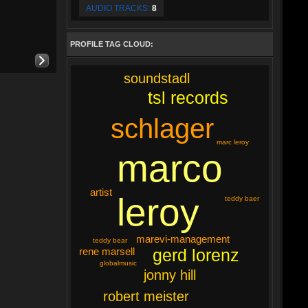
AUDIO TRACKS:
8
PROFILE TAG CLOUD:
soundstadl
tsl records
schlager
marc leroy
marco
artist
leroy
teddy baer
marevi-management
teddy bear
rene marsell
gerd lorenz
globalmusic
jonny hill
robert meister