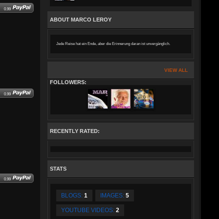
0.99
ABOUT MARCO LEROY
Jede Reise hat ein Ende, aber die Erinnerung daran ist unvergänglich.
VIEW ALL
FOLLOWERS:
0.99
RECENTLY RATED:
STATS
0.99
BLOGS:
1
IMAGES:
5
YOUTUBE VIDEOS:
2