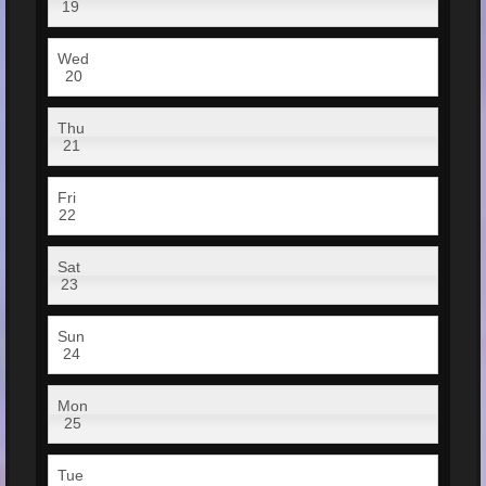
19
Wed
20
Thu
21
Fri
22
Sat
23
Sun
24
Mon
25
Tue