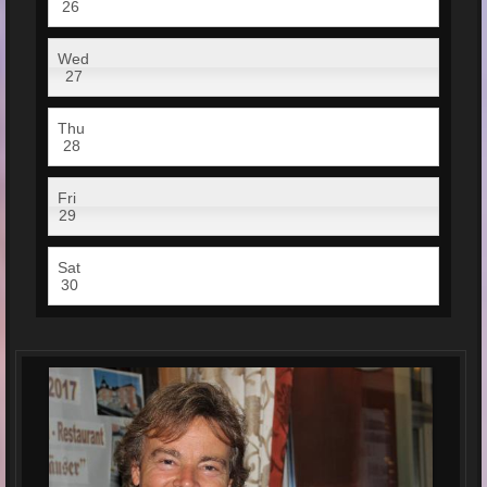
26
Wed
27
Thu
28
Fri
29
Sat
30