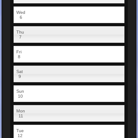
Wed
6
Thu
7
Fri
8
Sat
9
Sun
10
Mon
11
Tue
12