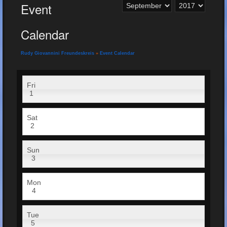
Event
Calendar
Rudy Giovannini Freundeskreis
»
Event Calendar
Fri
1
Sat
2
Sun
3
Mon
4
Tue
5