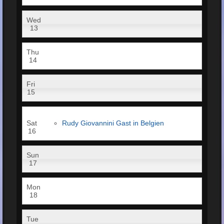
Wed
13
Thu
14
Fri
15
Sat
Rudy Giovannini Gast in Belgien
16
Sun
17
Mon
18
Tue