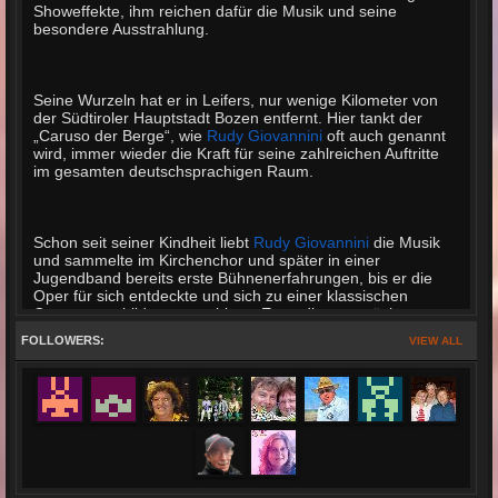
Showeffekte, ihm reichen dafür die Musik und seine
besondere Ausstrahlung.
Seine Wurzeln hat er in Leifers, nur wenige Kilometer von
der Südtiroler Hauptstadt Bozen entfernt. Hier tankt der
„Caruso der Berge“, wie
Rudy Giovannini
oft auch genannt
wird, immer wieder die Kraft für seine zahlreichen Auftritte
im gesamten deutschsprachigen Raum.
Schon seit seiner Kindheit liebt
Rudy Giovannini
die Musik
und sammelte im Kirchenchor und später in einer
Jugendband bereits erste Bühnenerfahrungen, bis er die
Oper für sich entdeckte und sich zu einer klassischen
Gesangsausbildung entschloss. Er studierte zunächst an
den Konservatorien von Bozen und Verona, später dann
FOLLOWERS:
VIEW ALL
bei Arrigo Pola in Modena, einem früheren Lehrer von
Luciano Pavarotti.
Luciano Pavarotti – der für
Rudy
zu einem väterlichen
Freund wurde – ist an dessen Schlager-Karriere übrigens
nicht ganz unschuldig: Mit seiner Äußerung „Es gibt keine
Musik erster oder zweiter Klasse, es gibt nur schöne oder