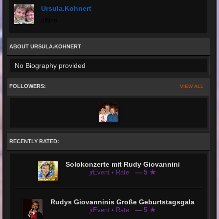
Ursula.kohnert
offline
ABOUT URSULA.KOHNERT
No Biography provided
FOLLOWERS:
VIEW ALL
RECENTLY RATED:
Solokonzerte mit Rudy Giovannini
— 5 ★
jrEvent • Rate
Rudys Giovanninis Große Geburtstagsgala
— 5 ★
jrEvent • Rate