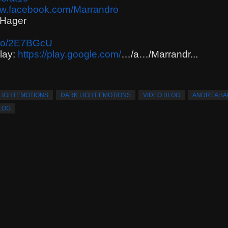
ww.facebook.com/Marrandro
 Hager
.to/2E7BGcU
lay:
https://play.google.com/
…/a…/Marrandr
...
LIGHTEMOTIONS
DARK LIGHT EMOTIONS
VIDEO BLOG
ANDREAHA
LOG