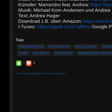
Künstler: Marrandro feat. Andrea:
https://w
Musik: Michael Korn-Andersen und Andrea
Text: Andrea Hager
Download z.B. über: Amazon:
https://amzn
I-Tunes:
https://apple.co/2Cwf9Vv
Google P
Tags
ANDREA HAGER
MARRANDRO
FRCALLMUSIC
DARK
VLOG
MASKIERT
BE MASKED
MARRANDRO VIDEO B
1
0
You must be logged in to post a comment