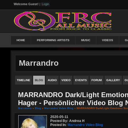
Welcome Guest!
|
Login
HOME
PERFORMING ARTISTS
MUSIC
VIDEOS
G
Marrandro
TIMELINE
BLOG
AUDIO
VIDEO
EVENTS
FORUM
GALLERY
G
MARRANDRO Dark/Light Emotions
Hager - Persönlicher Video Blog 
Marrandro
»
Blog
»
Marrandro Video Blog
» MARRANDRO Dark/Light Emotions Songw
2020-05-11
Posted By: Andrea H
Posted In:
Marrandro Video Blog