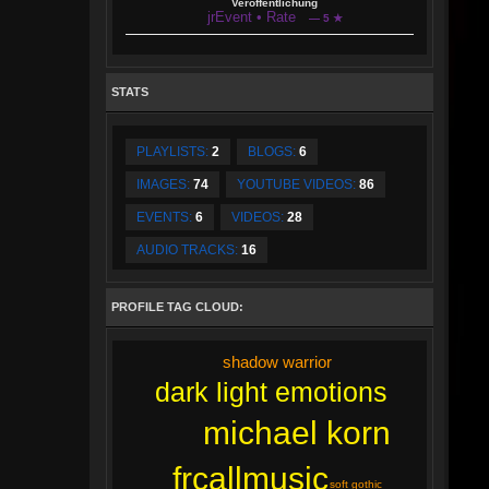
Veröffentlichung
jrEvent • Rate
— 5 ★
STATS
PLAYLISTS:
2
BLOGS:
6
IMAGES:
74
YOUTUBE VIDEOS:
86
EVENTS:
6
VIDEOS:
28
AUDIO TRACKS:
16
PROFILE TAG CLOUD:
shadow warrior
dark light emotions
michael korn
frcallmusic
soft gothic