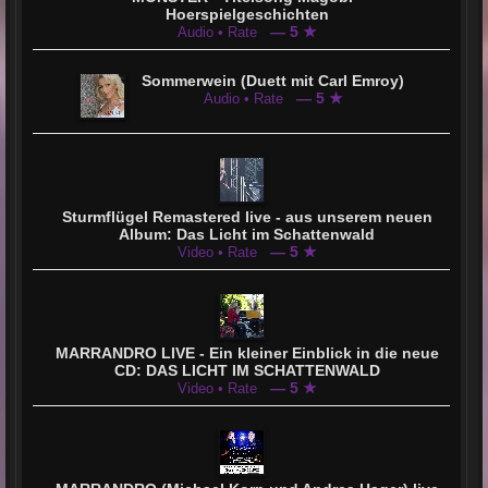
Andrea Hager: Facebook:
https://www.facebook.com/profile.php?id=100010112715900
Hoerspielgeschichten
Andrea Hager: FB Künstler:
https://www.facebook.com/AndreaHagerDarkLightEmotion
— 5 ★
Audio • Rate
Andrea Hager: Instagram:
https://www.instagram.com/andreahager.darklightemotions/
Andrea Hager: TicToc
https://www.tiktok.com/@andreahagermarrandro?lang=de-DE
Sommerwein (Duett mit Carl Emroy)
Andrea Hager FRC ALL MUSIC:
https://frc-all-music.com/andrea-hager/audio
— 5 ★
Audio • Rate
Andrea Hager / MARRANDRO:
https://
youtube.com/c/marrandromusic
MARRANDRO: INSTAGRAM:
https://www.instagram.com/marrandromusic/?hl=de
MARRANDRO: TWITTER:
https://twitter.com/marrandro_ma?lang=de
MARRANDRO: SPOTIFY:
https://t1p.de/mhx7
Sturmflügel Remastered live - aus unserem neuen
MARRANDRO: Facebook:
https://www.facebook.com/Marrandro/
Album: Das Licht im Schattenwald
— 5 ★
Video • Rate
MARRANDRO LIVE - Ein kleiner Einblick in die neue
CD: DAS LICHT IM SCHATTENWALD
— 5 ★
Video • Rate