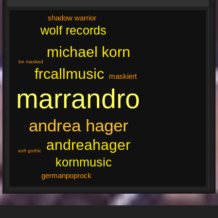
shadow warrior
wolf records
michael korn
be masked
frcallmusic
maskiert
marrandro
andrea hager
andreahager
soft gothic
kornmusic
germanpoprock