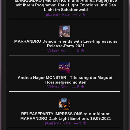
MARRANDRO (Michael Korn und Andrea Hager) live
mit ihrem Programm: Dark Light Emotions und Das
Licht im Schattenwald
— 5 ★
jrEvent • Rate
MARRANDRO Demon Friends with Live-Impressions
Release-Party 2021
— 5 ★
Video • Rate
Andrea Hager MONSTER - Titelsong der Magobi-
Hörspielgeschichten
— 5 ★
Video • Rate
RELEASEPARTY IMPRESSIONS to our Album:
MARRANDRO Dark Light Emotions 19.09.2021
— 5 ★
jrGallery • Rate