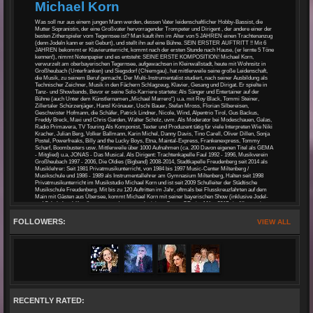
Michael Korn
Was soll nur aus einem jungen Mann werden, dessen Vater leidenschaftlicher Hobby-Bassist, die
Mutter Sopranistin, der eine Großvater hervorragender Trompeter und Dirigent , der andere einer der
besten Zitherspieler vom Tegernsee ist? Man kauft ihm im Alter von 5 JAHREN einen Trachtenanzug
(denn Jodeln kann er seit Geburt), und stellt ihn auf eine Bühne. SEIN ERSTER AUFTRITT !! Mit 6
JAHREN bekommt er Klavierunterricht, kommt nach der ersten Stunde nach Hause, (er lernte 5 Töne
kennen!), nimmt Notenpapier und es entsteht: SEINE ERSTE KOMPOSITION! Michael Korn,
verwurzelt am oberbayerischen Tegernsee, aufgewachsen in Kleinwallstadt, heute mit Wohnsitz in
Großheubach (Unterfranken) und Siegsdorf (Chiemgau), hat mittlerweile seine große Leidenschaft,
die Musik, zu seinem Beruf gemacht. Der Multi-Instrumentalist studiert, nach seiner Ausbildung als
Technischer Zeichner, Musik in den Fächern Schlagzeug, Klavier, Gesang und Dirigat. Er spielte in
Tanz- und Showbands, Bevor er seine Solo-Karriere startete: Als Sänger und Entertainer auf der
Bühne (auch Unter dem Künstlernamen „Michael Marrero“) u.a. mit Roy Black, Tommi Steiner,
Zillertaler Schürzenjäger, Hansl Krönauer, Uschi Bauer, Stefan Mross, Florian Silbereisen,
Geschwister Hofmann, die Schäfer, Patrick Lindner, Nicole, Wind, Alpentrio Tirol, Gus Backus,
Freddy Breck, Maxi und Chris Garden, Walter Scholz, uvm. Als Moderator bei Modeschauen, Galas,
Radio Primavera, TV Touring Als Komponist, Texter und Produzent tätig für viele Interpreten Wie Niki
Kracher, Julian Berg, Volker Ballmann, Karin Michel, Danny Davis, Tino Carell, Oliver Dillen, Sonja
Postel, Powerfreaks, Billy and the Lucky Boys, Etna, Maintal-Express, Frankenexpress, Tommy
Scharf, Boombusters usw. Mittlerweile über 1000 Aufnahmen (ca. 200 Davon eigenen Titel als GEMA
- Mitglied) u.a, JONAS - Das Musical. Als Dirigent: Trachtenkapelle Faul 1992 - 1996, Musikverein
Großheubach 1997 - 2006, Die Oldies (Bigband) 2008-2014, Stadtkapelle Freudenberg seit 2014 als
Musiklehrer: Seit 1981 Privatmusikunterricht, von 1984 bis 1997 Music-Center Miltenberg /
Musikschule und 1986 - 1989 als Instrumentallehrer am Gymnasium Miltenberg, Halten seit 1998
Privatmusikunterricht im Musikstudio Michael Korn und ist seit 2009 Schulleiter der Städtische
Musikschule Freudenberg. Mit bis zu 120 Auftritten im Jahr, oftmals bei Flusskreuzfahrten auf dem
Main mit Gästen aus Übersee, kommt Michael Korn mit seiner bayerischen Show (inklusive Jodel-
und Schuhplattel-Kurs!), so gut an, dass er nach einigen Cover-CDs im März 2017 ein Album mit
eigenen Songs herausbringt: MICHAEL KORN ... so wia i bin! Im November 2017 dann die
Überraschung: Der Song: "Ich habs Bergfeuer gsehn - Unplugged", zusammen mit seinen Freunden
FOLLOWERS:
VIEW ALL
der Partyschlager - Band Spassmaschine aufgenommen, wird für die GRAND PRIX SCHLAGER /
VOLKSMUSIK nominiert. Bei der Vorstellung im Casino in Linz riss es die Jury buchstäblich von den
Sitzen und sie vergab die HÖCHSTE Punktzahl. Durch das Telefon-Voting verpasste das Trio nur
knapp das Finale und erreichte immerhin EINEN der Vorderen Plätze. Der Song „Nenn mich
romantisch“ ist ebenfalls bei vielen Hörern beliebt und Wird im Frühjahr 2018 als Single ausgekoppelt.
Im April 2019 dann das Original von "Ich habs Bergfeuer gsehn" !!
RECENTLY RATED: