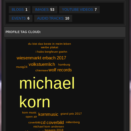
BLOGS:
1
IMAGES:
53
YOUTUBE VIDEOS:
7
EVENTS:
6
AUDIO TRACKS:
10
PROFILE TAG CLOUD:
du bist das beste in meim leben
werbe plakat
i habs bergfeuer gsehn
wiesenmarkt erbach 2017
volkstuemlich
hamburg
musig24
wolf records
chiemsee
michael
korn
korn music
kornmusic
grand prix 2017
open air
cd coverbild
miltenberg
coverbild
michael korn andersen
beavers 2018