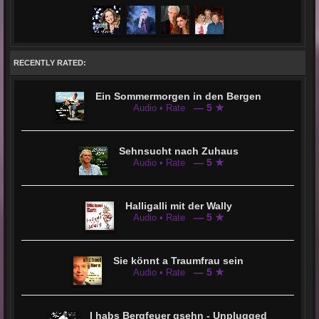
knapp das Finale und erreichte immerhin EINEN der Vorderen Plätze. Der Song „Nenn mich
romantisch“ ist ebenfalls bei vielen Hörern beliebt und Wird im Frühjahr 2018 als Single ausgekoppelt.
Im April 2019 dann das Original von "Ich habs Bergfeuer gsehn" !!
RECENTLY RATED:
Ein Sommermorgen in den Bergen
— 5 ★
Audio • Rate
Sehnsucht nach Zuhaus
— 5 ★
Audio • Rate
Halligalli mit der Wally
— 5 ★
Audio • Rate
Sie könnt a Traumfrau sein
— 5 ★
Audio • Rate
I habs Bergfeuer gsehn - Unplugged