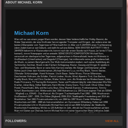
ABOUT MICHAEL KORN
Michael Korn
Was soll nur aus einem jungen Mann werden, dessen Vater leidenschaftlicher Hobby-Bassist, die
Mutter Sopranistin, der eine Großvater hervorragender Trompeter und Dirigent , der andere einer der
besten Zitherspieler vom Tegernsee ist? Man kauft ihm im Alter von 5 JAHREN einen Trachtenanzug
(denn Jodeln kann er seit Geburt), und stellt ihn auf eine Bühne. SEIN ERSTER AUFTRITT !! Mit 6
JAHREN bekommt er Klavierunterricht, kommt nach der ersten Stunde nach Hause, (er lernte 5 Töne
kennen!), nimmt Notenpapier und es entsteht: SEINE ERSTE KOMPOSITION! Michael Korn,
verwurzelt am oberbayerischen Tegernsee, aufgewachsen in Kleinwallstadt, heute mit Wohnsitz in
Großheubach (Unterfranken) und Siegsdorf (Chiemgau), hat mittlerweile seine große Leidenschaft,
die Musik, zu seinem Beruf gemacht. Der Multi-Instrumentalist studiert, nach seiner Ausbildung als
Technischer Zeichner, Musik in den Fächern Schlagzeug, Klavier, Gesang und Dirigat. Er spielte in
Tanz- und Showbands, Bevor er seine Solo-Karriere startete: Als Sänger und Entertainer auf der
Bühne (auch Unter dem Künstlernamen „Michael Marrero“) u.a. mit Roy Black, Tommi Steiner,
Zillertaler Schürzenjäger, Hansl Krönauer, Uschi Bauer, Stefan Mross, Florian Silbereisen,
Geschwister Hofmann, die Schäfer, Patrick Lindner, Nicole, Wind, Alpentrio Tirol, Gus Backus,
Freddy Breck, Maxi und Chris Garden, Walter Scholz, uvm. Als Moderator bei Modeschauen, Galas,
Radio Primavera, TV Touring Als Komponist, Texter und Produzent tätig für viele Interpreten Wie Niki
Kracher, Julian Berg, Volker Ballmann, Karin Michel, Danny Davis, Tino Carell, Oliver Dillen, Sonja
Postel, Powerfreaks, Billy and the Lucky Boys, Etna, Maintal-Express, Frankenexpress, Tommy
Scharf, Boombusters usw. Mittlerweile über 1000 Aufnahmen (ca. 200 Davon eigenen Titel als GEMA
- Mitglied) u.a, JONAS - Das Musical. Als Dirigent: Trachtenkapelle Faul 1992 - 1996, Musikverein
Großheubach 1997 - 2006, Die Oldies (Bigband) 2008-2014, Stadtkapelle Freudenberg seit 2014 als
Musiklehrer: Seit 1981 Privatmusikunterricht, von 1984 bis 1997 Music-Center Miltenberg /
Musikschule und 1986 - 1989 als Instrumentallehrer am Gymnasium Miltenberg, Halten seit 1998
Privatmusikunterricht im Musikstudio Michael Korn und ist seit 2009 Schulleiter der Städtische
Musikschule Freudenberg. Mit bis zu 120 Auftritten im Jahr, oftmals bei Flusskreuzfahrten auf dem
Main mit Gästen aus Übersee, kommt Michael Korn mit seiner bayerischen Show (inklusive Jodel-
und Schuhplattel-Kurs!), so gut an, dass er nach einigen Cover-CDs im März 2017 ein Album mit
eigenen Songs herausbringt: MICHAEL KORN ... so wia i bin! Im November 2017 dann die
Überraschung: Der Song: "Ich habs Bergfeuer gsehn - Unplugged", zusammen mit seinen Freunden
FOLLOWERS:
VIEW ALL
der Partyschlager - Band Spassmaschine aufgenommen, wird für die GRAND PRIX SCHLAGER /
VOLKSMUSIK nominiert. Bei der Vorstellung im Casino in Linz riss es die Jury buchstäblich von den
Sitzen und sie vergab die HÖCHSTE Punktzahl. Durch das Telefon-Voting verpasste das Trio nur