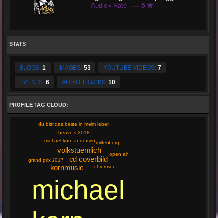
— 5 ★
Audio • Rate
STATS
BLOGS:
1
IMAGES:
53
YOUTUBE VIDEOS:
7
EVENTS:
6
AUDIO TRACKS:
10
PROFILE TAG CLOUD:
du bist das beste in meim leben
beavers 2018
michael korn andersen
miltenberg
volkstuemlich
open air
cd coverbild
grand prix 2017
kornmusic
chiemsee
michael