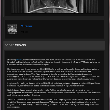
Mirano
offline
SOBRE MIRANO
(Sachsen)
Mirano
, bürgerlich Silvio Brückner, geb. 13.06.1975 ist ein Musiker, der früher in Radeberg (bei
Dresden) und jetzt in Kamenz (Sachsen) lebt. Seine Musikbereich findet man im Dance, EDM oder auch mal im
Chillout bzw auch mal in der besinnlicheren Sparte.
Durch eine spontane Endscheidung am 07.12.1993 kaufte er sich ein einfaches Keyboard und lernte so nach und
nach das musizieren. Akkorde, Tonleidern, Spieltechniken. Eben alles, was man so alleine lernen und
ausprobieren kann. Ende der 90er Jahre besuchte er dann für zwei Jahre die Musikschule. Diese neuen
Erfahrungen konnte er dann in ein neues Keyboard, was er sich kaufte, einbringen. Die Idee des Loopens und des
Arrangieren war geboren. So verbrachte er Stunden um diese aus diesem Keyboard alles herauszuholen.
In späteren Jahren fing er dann an, sich mit MIDI-Musik und einen geeigneten Sequenzer zu beschäftigen. Dieser
konnte das Keyboard ansteuern und es eröffneten sich dadurch neue Wege und Möglichkeiten.
Da in früheren Jahren eigentlich immer chronische Geldnot herschte lernte er mit dem wenigen, was zur
Verfügung stand, das maximale herauszuholen. Die dabei gelernten Techniken und Möglichkeiten sind heute noch,
auch mit der modernen Technik, nutzbar.
Seit ca. 2005 erstellt er seine Musik nur noch mit einer DAW. Angefangen mit "Musik Maker" und "Reason 3"ist
er jetzt bei Cubase und Logic gelandet. Zugehörige VSTs ergänzen den Sound. Jetzt erst beschäftige er sich
langsam auch mit dem Mixing und dem Mastering. So nach und nach wurden die Qualität der Songs besser und
ausgewogener.