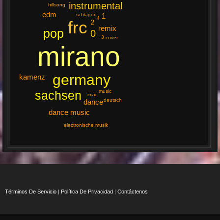
instrumental
hillsong
edm
schlager
1
4
frc
2
remix
pop
0
3
cover
mirano
germany
kamenz
music
sachsen
imac
deutsch
dance
dance music
electronische musik
Términos De Servicio
|
Política De Privacidad
|
Contáctenos