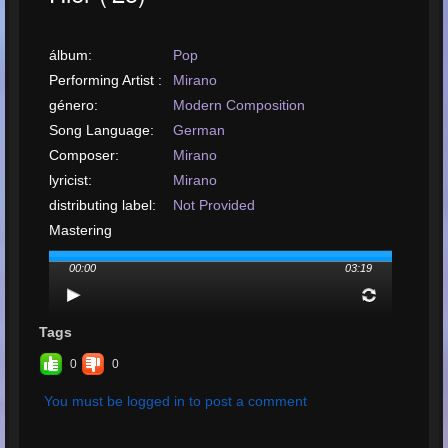
álbum:
Pop
Performing Artist :
Mirano
género:
Modern Composition
Song Language:
German
Composer:
Mirano
lyricist:
Mirano
distributing label:
Not Provided
Mastering
performed by:
Mirano
00:00
03:19
arrangement by:
Mirano
Upload or Release
date:
April, 2025
Tags
subir tu canción:
MP3, 3MB, 00:03:19
0
0
Total de
You must be logged in to post a comment
reproducciones:
1
Total de