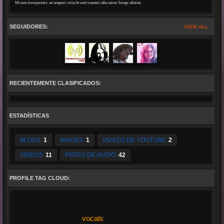
Mirano komponiert, arrangiert, mischt und mastert alle seine Songs alleine.
SEGUIDORES:
VIEW ALL
RECIENTEMENTE CLASIFICADOS:
ESTADÍSTICAS
BLOGS:
1
IMAGES:
1
VIDEOS DE YOUTUBE:
2
VÍDEOS:
11
PISTAS DE AUDIO:
42
PROFILE TAG CLOUD:
vocals