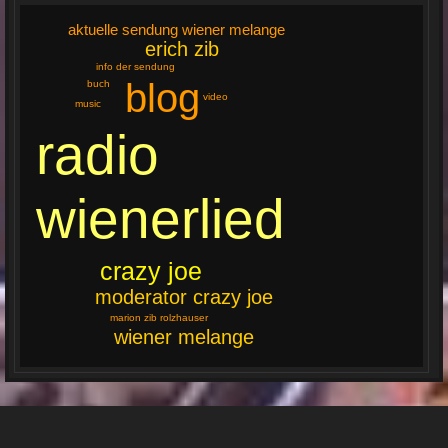
aktuelle sendung wiener melange
erich zib
info der sendung
blog
buch
video
music
radio
wienerlied
crazy joe
moderator crazy joe
marion zib rolzhauser
wiener melange