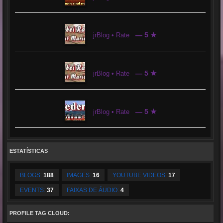
— 5 ★
jrBlog • Rate
— 5 ★
jrBlog • Rate
— 5 ★
jrBlog • Rate
ESTATÍSTICAS
BLOGS:
188
IMAGES:
16
YOUTUBE VIDEOS:
17
EVENTS:
37
FAIXAS DE ÁUDIO:
4
PROFILE TAG CLOUD: