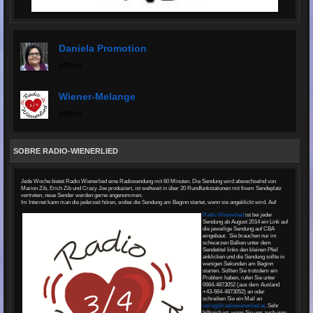
Daniela Promotion
offline
Wiener-Melange
offline
SOBRE RADIO-WIENERLIED
Jede Woche bietet Radio Wienerlied eine Radiosendung mit 60 Minuten. Die Sendung wird abwechselnd von
Marion Zib, Erich Zib und Crazy Joe produziert, ist weltweit in über 20 Rundfunkstationen mit fixem Sendeplatz
vertreten, neue Sender werden gerne angenommen.
Im Internet kann man die jederzeit hören, wobei die Sendung am Beginn startet, wenn sie angeklickt wird. Auf
Radio Wienerlied
ist bei jeder
Sendung ab August 2014 ein Link auf
die jeweilige Sendung auf CBA
eingebaut. Sie brauchen nur im
schwarzen Balken unter dem
Sendetitel links den kleinen Pfeil
anklicken und die Sendung sollte in
wenigen Sekunden am Beginn
starten. Sollten Sie trotzdem ein
Problem haben, rufen Sie unter
0664-4873052 (aus dem Ausland
+43-664-4873052) an oder
schreiben Sie ein Mail an
verlag@radiowienerlied.at
. Sehr
hilfreich ist, wenn Sie uns auch eine