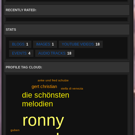
RECENTLY RATED:
STATS
BLOGS:
1
IMAGES:
1
YOUTUBE VIDEOS:
18
EVENTS:
4
AUDIO TRACKS:
18
PROFILE TAG CLOUD:
anke und fred schulze
gert christian
stella di venezia
die schönsten
melodien
ronny
guben