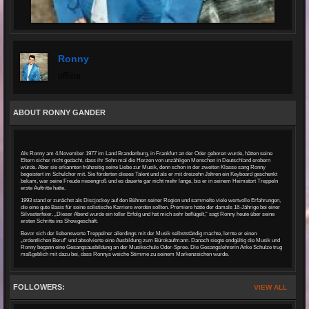
Ronny
offline
ABOUT RONNY GANDER
Als Ronny am 4.November 1977 im Land Brandenburg, in Frankfurt an der Oder geboren wurde, hätten seine
Eltern sicher nicht gedacht, dass ihr Sohn mal die Herzen von unzähligen Menschen in Deutschland erobern
würde. Aber sie erkannten frühzeitig seine Liebe zur Musik, denn schon in der zweiten Klasse sang Ronny
begeistert im Schulchor mit. Sie förderten dieses Talent und als er mit dreizehn Jahren ein Keyboard geschenkt
bekam, war seine Freude riesengroß und es dauerte gar nicht mehr lange, bis er in seinem Heimatort Treppeln
erste Auftritte hatte.
1993 stand er zunächst als Discjockey auf den Bühnen seiner Region und sammelte viele wertvolle Erfahrungen,
die eine gute Basis für seine solistische Karriere werden sollten. Premiere hatte der damals 16-Jährige bei einer
Silvesterfeier. „Dieser Abend wurde ein toller Erfolg und hat mich sehr beflügelt,“ sagt Ronny heute über seine
ersten Schritte ins Showgeschäft.
Bevor sich der liebenswerte Treppelner allerdings mit der Musik selbstständig machte, lernte er einen
„ordentlichen Beruf“ und absolvierte eine Ausbildung zum Bürokaufmann. Danach siegte endgültig die Musik und
Ronny begann eine Gesangsausbildung an der Musikschule Oder-Spree. Die Gesangslehrerin Anke Schulze trug
maßgeblich mit dazu bei, dass Ronnys weiche Stimme zu seinem Markenzeichen wurde.
FOLLOWERS:
VIEW ALL