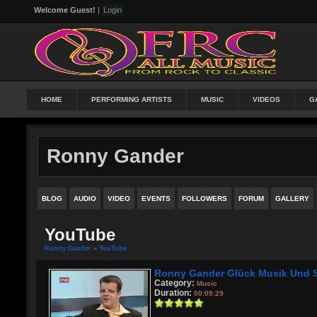
Welcome Guest!
|
Login
HOME
PERFORMING ARTISTS
MUSIC
VIDEOS
G
Ronny Gander
BLOG
AUDIO
VIDEO
EVENTS
FOLLOWERS
FORUM
GALLERY
YouTube
Ronny Gander
»
YouTube
Ronny Gander Glück Musik Und 
Category:
Music
Duration:
00:09:29