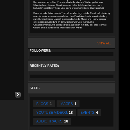
Karriere werden sollten. Premiere hatte der damals 16-Jährige bei einer
Silvesterfeier. „Dieser Abend wurde ein toller Erfolg und hat mich sehr
beflügelt,“ sagt Ronny heute über seine ersten Schritte ins Showgeschäft.
Bevor sich der liebenswerte Treppelner allerdings mit der Musik selbstständig
machte, lernte er einen „ordentlichen Beruf“ und absolvierte eine Ausbildung
zum Bürokaufmann. Danach siegte endgültig die Musik und Ronny begann
eine Gesangsausbildung an der Musikschule Oder-Spree. Die
Gesangslehrerin Anke Schulze trug maßgeblich mit dazu bei, dass Ronnys
weiche Stimme zu seinem Markenzeichen wurde.
VIEW ALL
FOLLOWERS:
RECENTLY RATED:
STATS
BLOGS:
1
IMAGES:
1
YOUTUBE VIDEOS:
18
EVENTS:
4
AUDIO TRACKS:
18