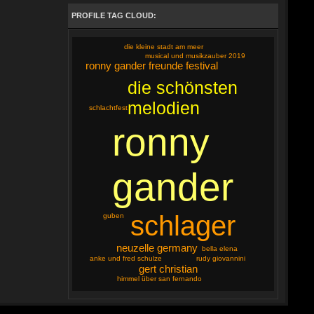
PROFILE TAG CLOUD:
die kleine stadt am meer
musical und musikzauber 2019
ronny gander freunde festival
die schönsten
melodien
schlachtfest
ronny
gander
schlager
guben
neuzelle germany
bella elena
rudy giovannini
anke und fred schulze
gert christian
himmel über san fernando