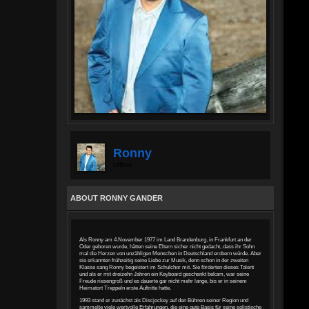
Ronny
offline
ABOUT RONNY GANDER
Als Ronny am 4.November 1977 im Land Brandenburg, in Frankfurt an der
Oder geboren wurde, hätten seine Eltern sicher nicht gedacht, dass ihr Sohn
mal die Herzen von unzähligen Menschen in Deutschland erobern würde. Aber
sie erkannten frühzeitig seine Liebe zur Musik, denn schon in der zweiten
Klasse sang Ronny begeistert im Schulchor mit. Sie förderten dieses Talent
und als er mit dreizehn Jahren ein Keyboard geschenkt bekam, war seine
Freude riesengroß und es dauerte gar nicht mehr lange, bis er in seinem
Heimatort Treppeln erste Auftritte hatte.
1993 stand er zunächst als Discjockey auf den Bühnen seiner Region und
sammelte viele wertvolle Erfahrungen, die eine gute Basis für seine solistische