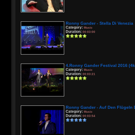
Ronny Gander - Stella Di Venezia
Category:
Music
Duration:
00:03:00
4.Ronny Gander Festival 2016 (4k
Category:
Music
Duration:
00:03:21
Ronny Gander - Auf Den Flügeln 
Category:
Music
Duration:
00:03:54