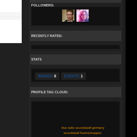
FOLLOWERS:
RECENTLY RATED:
STATS
IMAGES:
6
EVENTS:
1
PROFILE TAG CLOUD:
tina radio soundstadl germany
soundstadl fruehschoppen