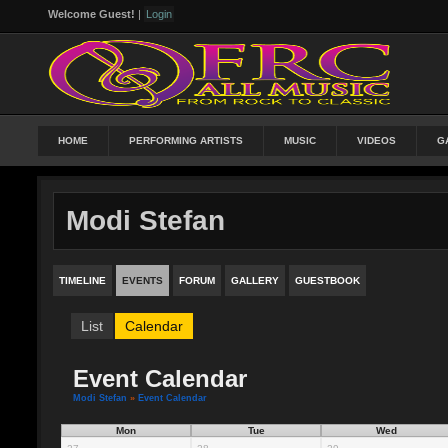
Welcome Guest!
|
Login
HOME
PERFORMING ARTISTS
MUSIC
VIDEOS
G
Modi Stefan
TIMELINE
EVENTS
FORUM
GALLERY
GUESTBOOK
List
Calendar
Event Calendar
Modi Stefan
»
Event Calendar
Mon
Tue
Wed