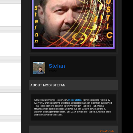
Stefan
offline
ABOUT MODI STEFAN
Ganz kurz zu meiner Person, ich,
Modi Stefan
, komme aus Bad Aibling, 50
KM von München entfernt. Zu Radio Soundstadl kam ich eigentlich durch Modi
Tina, ich moderierte schon in ihrem vorherigen Radio bei RBS Mama.
Hauptsächlich spiele ich Rock und Pop aus den 80gern, sowie ab und zu
unseren Sonntagsfrühschoppen. Seit 2019 bin ich bei Radio Soundstadl dabei
und es macht sehr viel Spaß.
VIEW ALL