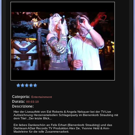
Categoria:
Entertainment
Durata:
00:03:10
Descrizione:
Hier der Liveauftritt von Eid Roberts & Angela Nebauer bei der TV-Live
Aufzeichnung Herzensmelodien Schlagerparty im Bienenkorb Straubing mit
dem Titel ,,Der letzte Blick,,.
Ein liebes Dankeschön an Felix Erhart (Bienenkorb Straubing) und das
Drehteam ADair Records TV Produktion Alex De, Yvonne Held & Ann-
Madeleine für die tolle Zusammenarbeit.