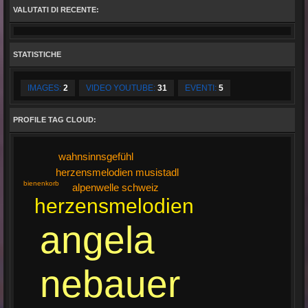
VALUTATI DI RECENTE:
STATISTICHE
IMAGES:
2
VIDEO YOUTUBE:
31
EVENTI:
5
PROFILE TAG CLOUD:
wahnsinnsgefühl
herzensmelodien musistadl
bienenkorb
alpenwelle schweiz
herzensmelodien
angela
nebauer