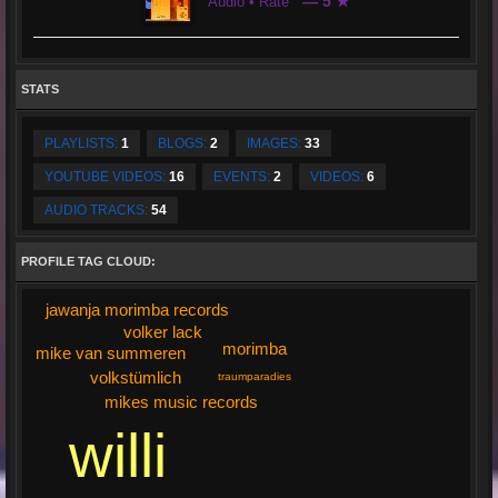
— 5 ★
Audio • Rate
STATS
PLAYLISTS:
1
BLOGS:
2
IMAGES:
33
YOUTUBE VIDEOS:
16
EVENTS:
2
VIDEOS:
6
AUDIO TRACKS:
54
PROFILE TAG CLOUD:
jawanja morimba records
volker lack
morimba
mike van summeren
volkstümlich
traumparadies
mikes music records
willi