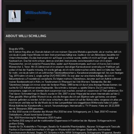
Willischilling
offline
ABOUT WILLI SCHILLING
Biografie VITA -
Mit 9 Jahren fing alles an. Damals bekam ich von meinem Opa eine Melodica geschenkt. als er merkte, daß ich
von da ab in jeder freien Minute mit dem Instrument beschäftigt war, kaufte er mir ein Akkordeon, bezahlte mir
Unterrichtsstunden. Da das Instrument mir auf Dauer zu schwer wurde, stellte ich mich auf Orgel, später auf
Keyboard um. Das fiel nicht schwer, denn es sind ähnl. Instrumente. zwischenzeitlich war ich in einem
Posaunenchor, wo ich zunächst Posaune blies, später auch Konzerttrompete. auch war ich kurze Zeit in einem
Männerchor 1. Tenor. Mit 15 Jahren trat ich in unserem damaligen Karnevalverein erstmalig vor Publikum auf,
wobei ich bei der Kapelle mitsang. Ich wurde gefragt, ob ich nicht weitermachen wollte, denn icn hätte das Talent
für mehr, von da ab nahm ich an zahlreichen Talentwettbewerben u. Karaokeveranstaltungen teil. bis zum heutigen
Tag. 1974 nahm ich eine 1. single auf bei DUO RECORD. Es war aber nur eine kleine Auflage, die ich im
Bekanntenkreis u.Freundekreis veräußerte. Es folgten mehrere Talentshows, darunter auch ein Auftritt während
meiner Bundeswehrzeit in Köln, im Tanzbrunnen im Rheinpark bei Udo Werners Talentprobe. Bei den
Talentshows belegte ich immer einen der forderen Plätze. 1995 lernte ich durch eine Anzeige Renate kennen. sie
suchte für CD Aufnahmen einen Keyboarder. Sie schrieb u. kompon. u. spielte Gitarre. Da ich auch texte u.
komponiere, sagte ich, wir könnten doch zusammen was machen, worauf wir zusammen 12 Titel aufnahmen. Ein
Titel davon: Schmetterlinge im Bauch, wurde im Okt. 2007 in einer Hitparade bei einem Internetradio auf den 2.
Platz gewählt. Mein größter Wunsch ist es, wie die Amigos-die ich seit 30jahren sehr gut kenne, von einem
Sponsor gefördert zu werden. Ich bin zwar schüchtern, aber wenn ich auf der Bühne stehe, vergesse ich alles um
mich herum und lebe nur für die Musik-da ist das Lampenfieber wie weggeblasen.Mittlerweile habe ich jeden
Monat Auftritte bei Künstlertreffs u. versch. Veranstaltungen, Internetradio u. TV-Präsenz. Habe am 18.12.2009
den dt. Showpreis 2009 gewonnen.
Im Mai 2010 wurde ich Künstler des Monats Mai 2010 bei einer Schlagerparty, am 1. Sept. 2010 VÖ meines
Debütalbums „Musik kennt keine Grenzen“
Dez. 2010 Nominierung für Showpreis 2010-Finalist
Im Herbst 2011 sang ich auf der traditionellen Dippemesse in Frankfurt bei der Alpianer-Schlagernacht mit
großem Erfolg.
Benefiz für Dt. Krebshilfe in Thüringen, Benefiz für Krebshilfe Rheinlandpfalz, Alpianer-Schlagernacht Tanzcafe
Pavillon in Darmstadt,Sommerfest in Wirges im Westerwald vom Wirgeser Stadtradio, Sommerfest
Tierschutzverein Alchetal, Siegen, FC-Schänke in Köln, NRW Schlagerparty, Schlagerparty Wuppertal, Benefiz