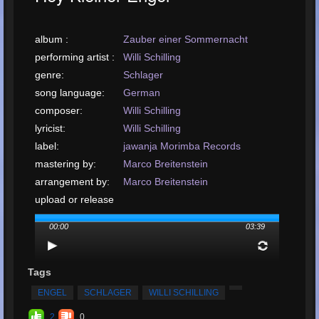
album :
Zauber einer Sommernacht
performing artist :
Willi Schilling
genre:
Schlager
song language:
German
composer:
Willi Schilling
lyricist:
Willi Schilling
label:
jawanja Morimba Records
mastering by:
Marco Breitenstein
arrangement by:
Marco Breitenstein
upload or release
date:
July, 2017
00:00
03:39
upload your song:
MP3, 5MB, 00:03:39
Total Times
Played:
71
Tags
Total Times Rated:
1
ENGEL
SCHLAGER
WILLI SCHILLING
Average Rating:
5
2
0