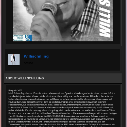
Willischilling
offline
ABOUT WILLI SCHILLING
Biografie VITA -
Mit 9 Jahren fing alles an. Damals bekam ich von meinem Opa eine Melodica geschenkt. als er merkte, daß ich
von da ab in jeder freien Minute mit dem Instrument beschäftigt war, kaufte er mir ein Akkordeon, bezahlte mir
Unterrichtsstunden. Da das Instrument mir auf Dauer zu schwer wurde, stellte ich mich auf Orgel, später auf
Keyboard um. Das fiel nicht schwer, denn es sind ähnl. Instrumente. zwischenzeitlich war ich in einem
Posaunenchor, wo ich zunächst Posaune blies, später auch Konzerttrompete. auch war ich kurze Zeit in einem
Männerchor 1. Tenor. Mit 15 Jahren trat ich in unserem damaligen Karnevalverein erstmalig vor Publikum auf,
wobei ich bei der Kapelle mitsang. Ich wurde gefragt, ob ich nicht weitermachen wollte, denn icn hätte das Talent
für mehr, von da ab nahm ich an zahlreichen Talentwettbewerben u. Karaokeveranstaltungen teil. bis zum heutigen
Tag. 1974 nahm ich eine 1. single auf bei DUO RECORD. Es war aber nur eine kleine Auflage, die ich im
Bekanntenkreis u.Freundekreis veräußerte. Es folgten mehrere Talentshows, darunter auch ein Auftritt während
meiner Bundeswehrzeit in Köln, im Tanzbrunnen im Rheinpark bei Udo Werners Talentprobe. Bei den
Talentshows belegte ich immer einen der forderen Plätze. 1995 lernte ich durch eine Anzeige Renate kennen. sie