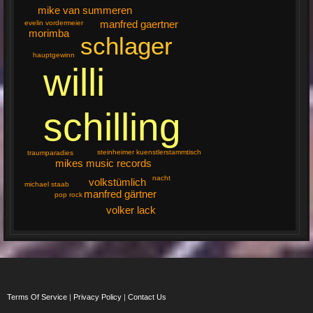
mike van summeren
manfred gaertner
evelin vordermeier
morimba
schlager
hauptgewinn
willi
schilling
steinheimer kuenstlerstammtisch
traumparadies
mikes music records
nacht
volkstümlich
michael staab
manfred gärtner
pop rock
volker lack
Terms Of Service
|
Privacy Policy
|
Contact Us