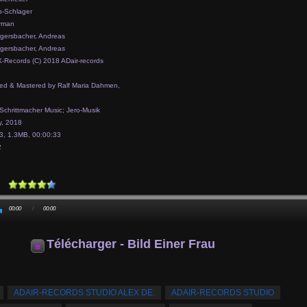
-Schlager
rman
gersbacher, Andreas
gersbacher, Andreas
-Records (C) 2018 ADair-records
ed & Mastered by Ralf Maria Dahmen,
 Schrittmacher Music; Jero-Musik
, 2018
, 1.3MB, 00:00:33
2
00:00
/
00:00
Télécharger - Bild Einer Frau
ADAIR-RECORDS STUDIO ALEX DE.
ADAIR-RECORDS STUDIO