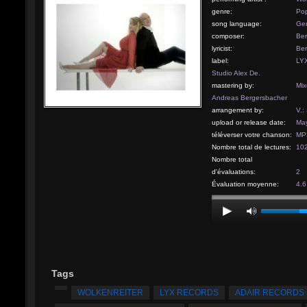
genre:
Pop
song language:
Ge
composer:
Ber
lyricist:
Ber
label:
LYX
Studio Alex De.
mastering by:
Mix
Andreas Bergersbacher
arrangement by:
V.:
upload or release date:
May
téléverser votre chanson:
MP3
Nombre total de lectures:
10
Nombre total
d'évaluations:
2
Évaluation moyenne:
4.6
Tags
WOLKENREITER
LYX RECORDS
ADAIR RECORDS