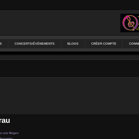
S
CONCERTS/ÉVÉNEMENTS
BLOGS
CRÉER COMPTE
CONN
rau
s uns fliegen
kenreiter