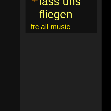
lass uns
playlist
fliegen
frc all music