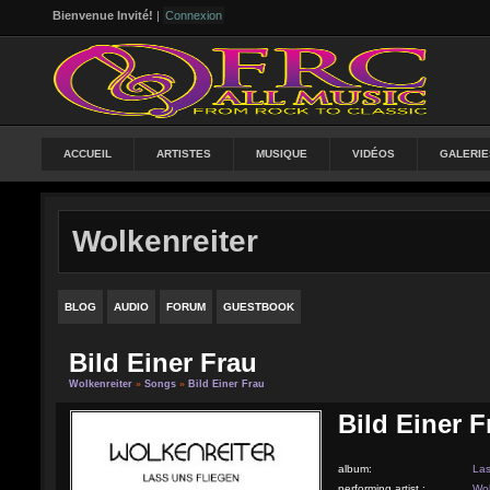
Bienvenue Invité!
|
Connexion
ACCUEIL
ARTISTES
MUSIQUE
VIDÉOS
GALERIE
Wolkenreiter
BLOG
AUDIO
FORUM
GUESTBOOK
Bild Einer Frau
Wolkenreiter
»
Songs
»
Bild Einer Frau
Bild Einer F
album:
Las
performing artist :
Wol