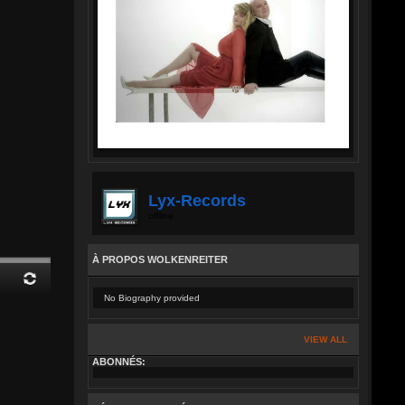
Lyx-Records
offline
À PROPOS WOLKENREITER
No Biography provided
VIEW ALL
ABONNÉS: