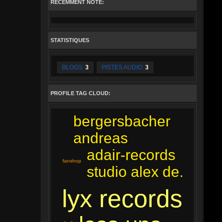
RÉCEMMENT NOTÉ:
STATISTIQUES
BLOGS:
3
PISTES AUDIO:
3
PROFILE TAG CLOUD:
bergersbacher
andreas
adair-records
fanshop
studio alex de.
lyx records