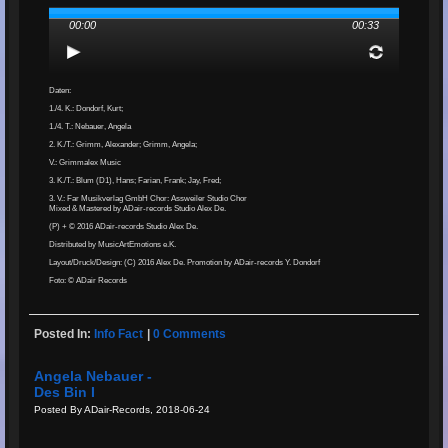
00:00
00:33
Daten:
1./4. K.: Dondorf, Kurt;
1./4. T.: Nebauer, Angela
2. K./T.: Grimm, Alexander; Grimm, Angela;
V.: Grimmalex Music
3. K./T.: Blum (D1), Hans; Farian, Frank; Jay, Fred;
3. V.: Far Musikverlag GmbH Chor: Assweiler Studio Chor
Mixed & Mastered by ADair-records Studio Alex De.
(P) + © 2016 ADair-records Studio Alex De.
Distributed by MusicArtEmotions e.K.
Layout/Druck/Design: (C) 2016 Alex De. Promotion by ADair-records Y. Dondorf
Foto: © ADair Records
Posted In:
Info Fact
|
0 Comments
Angela Nebauer -
Des Bin I
Posted By ADair-Records, 2018-06-24