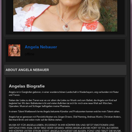
Angela Nebauer
offline
ABOUT ANGELA NEBAUER
Angelas Biografie
Angela ist in Gangkofen geboren, in einer wunderschönen Landschaft in Niederbayern, eng verbunden mit Natur
und Tieren.
Neben der Liebe zu den Tieren war es vor allem die Liebe zur Musik und zum Ballett, die Angela von Kind auf
begleitet hat. Mit dem Ballettunterricht und vielen Auftritten tat sich für mich eine neue Welt auf: Märchen,
Operetten, Musical und Schlager beflügelten meine Phantasie.
In einem Talent Wettbewerb lernte Angela bekannte Künstler und Produzenten kennen welche mein Talent sahen.
Angela hat es genossen mit Persönlichkeiten wie Jürgen Drews, Olaf Henning, Andreas Martin, Christian Anders,
Bernhard Brink und vielen mehr auf der Bühne stehen.
MUSIK IST FÜR ANGELA LEBEN, ES DRINGT IN IHR KÖRPER EIN UND SETZT EMOTIONEN UND
GEFÜHLE FREI, EGAL OB IM TANZ ODER GESANG. WENN ANGELA MUSIK HÖRT IST ES, ALS WENN
IHR KÖRPER UNTER STROM STEHT. ANGELA SCHLIESST DIE AUGEN, FÜHLT UND TANZT DIE MUSIK.