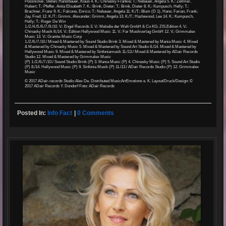
Pössnicker, Stefan; Hanslbauer, Klaus 4. K.: Chinasky Frankie; T.: Nebauer, Angela 5. K.: Zellmer,
Hubert; T.: Pfeffer, Anita Elisabeth 7. K.: Brink, Dieter; T.: Brink, Dieter 8. K.: Kumpusch, Helly; T.:
Brachner, Franz 9. K.: Falcone, Enrico; T.: Nebauer, Angela 11. K./T.: Blum (D 1), Hans; Farian, Frank;
Jay, Fred; 12. K./T.: Grimm, Alexander; Grimm, Angela 13. K./T.: Hazlewood, Lee 14. K.: Kumpusch,
Helly; T.: Roger De Win
1./2./4./5./6./7./9./10. V.: Engel Records 3. V.: Melodie der Welt GmbH & Co KG; ZIS,Edition 4. V.:
Chinasky Musik 8./14. V.: Edition Hellywood Music 11. V.: Far Musikverlag GmbH 12. V.: Grimmalex
Music 13. V.: Granite-Music Corp
1./2./6./7./10./ Mixed & Mastered by Sound Studio Brink 3. Mixed & Mastered by Mania Music 4. Mixed
& Mastered by Chinasky Music 5. Mixed & Mastered by Sound Art Studio 8./14. Mixed & Mastered by
Hellywood Music 9. Mixed & Mastered by Sinfoniamusik 11./13./ Mixed & Mastered by ADair Records
Studio 12. Mixed & Mastered by Grimmalex Music
(P) 1./2./6./7./10./ Sound Studio Brink (P) 3. Mania Music (P) 4. Chinasky Music (P) 5. Sound Art Studio
(P) 8./14. Hellywood Music (P) 9. Sinfonia Musik (P) 11./13./ ADair Records Studio (P) 12. Grimmalex
Music
© 2017 ADair-records Studio Alex De. Distributed MusicArtEmotions e. K. Layout/Druck/Design: ©
2017 ADair Records Y. Dondorf Foto: ADair Records
Posted In:
Info Fact
|
0 Comments