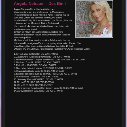
Angela Nebauer - Des Bin I
Angela Nebauer-Ein echtes Multitalent, als
Gesangsinterpretin und erfolgreiche TV-Moderatorin
(Herzensmelodien) Erste Maxi bei ADair Records war im
Juni 2016 ,,Wenn der Sommer kommt,, mit einem
beachtlichen Erfolg. Nun ist es soweit – das Album ,, Des bin
i,, kommt auf den Markt mit Titel in Dialekt und
Hochdeutsch, die sie exakt als den Mensch und interpretin
wiedergeben, der sie ist.
Einfach ein Album der ,,Sonderklasse,, und sie wird
garantiert mit diesem Album ihren umfangreichen Fankreis
weiter vergrößern.
Mit ihrer Musik baut sie eine perfekte Brücke zwischen den
Hörern und ihrer eigenen Person,- da springt einfach der ,,Funke,, über.
Das Album ,,Des bin i,, mit Angela Nebauer beinhaltet 14 Titel.
Offizielle VÖ am 12.09.2017 Lyx Records (Sublabel von ADair-Records) Daten:
1. Ich will alles 03:01 ISRC: DE-Y30-17-00755
2. Zauberworte (Discomix) 03:05 ISRC: DE-Y30-17-00756
3. Herzensmelodien (Original Soundtrack) 03:15 ISRC: DE-Y30-17-00650
4. Mia kean Zam 03:13 ISRC: DE-Y30-17-00757
5. Fit for Fun 03:02 ISRC: DE-Y30-17-00758
6. Das Leben hat mich wieder 03:28 ISRC: DE-Y30-17-00759
7. Was zählt ist Liebe 03:28 ISRC: DE-Y30-17-00760
8. Es ist so schön bei Euch zu sein 02:37 ISRC: DE-Y30-17-00761
9. Was ist Liebe 03:41 ISRC: DE-Y30-17-00762
10. Sternengeflüster 03:26 ISRC: DE-Y30-17-00763
11. El Lute 05:08 ISRC: DE-Y30-16-00568
12. Oh ja 03:38 ISRC: DE-Y30-16-00567
13. Sommerwein (Duett mit Carl Emroy) 03:52 ISRC: DE-Y30-16-00535
14. Auf Wiederseh'n 03:11 ISRC: DE-Y30-17-00764