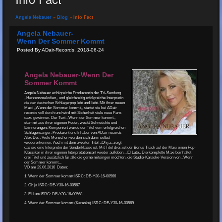
Angela Nebauer
»
Blog
» Info Fact
Angela Nebauer-
Wenn Der Sommer Kommt
Posted By ADair-Records, 2018-06-24
Angela Nebauer-Wenn Der
Sommer Kommt
Angela Nebauer erfolgreiche Produzentin der TV-Sendung
,,Herzensmelodien,, und gleichzeitig erfolgreiche Interpretin
die den deutschen Schlagerpop lebt und liebt. Mit ihrer neuen
Maxi ,,Wenn der Sommer kommt,, startet sie bei ADair
records voll durch und wird mit Sicherheit viele neue Fans
dazu gewinnen. Der Text ,,Wenn der Sommer kommt,,
stammt aus ihrer eigenen Feder, weckt Sehnsüchte und
Erinnerungen. Komponiert wurde der Titel vom erfolgreichen
Schlagersänger, Produzent und Inhaber von ADair records
Alex De. . Viele Menschen werden sich darin selbst
wiedererkennen. Auch mit dem zweiten Titel ,,Oh ja,, zeigt
das sie eine Interpretin der Sonderklasse ist. Mit Titel drei, ist der Bonus Track auf der Maxi einen Pop-
Klassiker in ihrer eigenen Interpretationsart wieder aufleben. ,,El Lute,, Die komplette Maxi beinhaltet
drei Titel und zusätzlich für alle die gerne mitsingen möchten, die Studio-Karaoke-Version von ,,Wenn
der Sommer kommt,,.
VÖ am 29.06.2016 Daten:
1. Wenn der Sommer kommt ISRC: DE-Y30-16-00566
2. Oh ja ISRC: DE-Y30-16-00567
3. El Lute ISRC: DE-Y30-16-00568
4. Wenn der Sommer kommt (Karaoke) ISRC: DE-Y30-16-00569