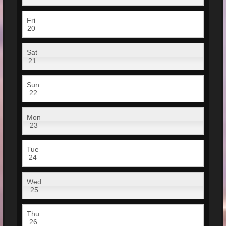
Fri
20
Sat
21
Sun
22
Mon
23
Tue
24
Wed
25
Thu
26