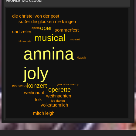
PROFILE TAG CLOUD:
die christel von der post
süßer die glocken nie klingen
oper
opera
sommerfest
carl zeller
musical
mozart
filmmusik
annina
klassik
joly
konzert
you raise me up
pop songs
operette
weihnacht
weihnachten
folk
joe darion
volkstuemlich
mitch leigh