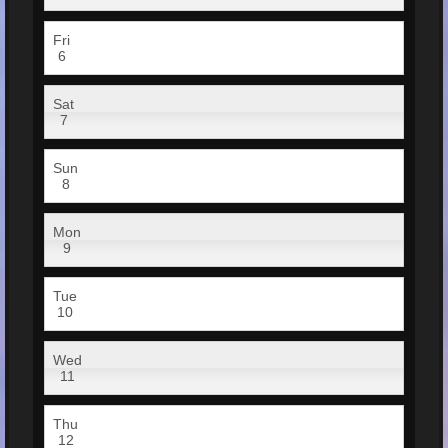
Fri
6
Sat
7
Sun
8
Mon
9
Tue
10
Wed
11
Thu
12