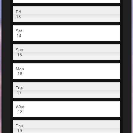
Fri
13
Sat
14
Sun
15
Mon
16
Tue
17
Wed
18
Thu
19