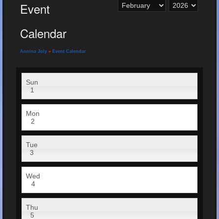
Event
Calendar
Annina Joly
»
Event Calendar
Sun
1
Mon
2
Tue
3
Wed
4
Thu
5