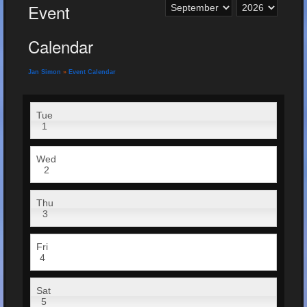
Event
Calendar
Jan Simon
»
Event Calendar
Tue
1
Wed
2
Thu
3
Fri
4
Sat
5