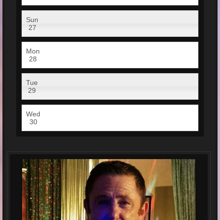
Sun
27
Mon
28
Tue
29
Wed
30