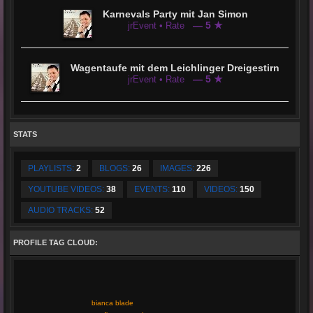
Karnevals Party mit Jan Simon
— 5 ★
jrEvent • Rate
Wagentaufe mit dem Leichlinger Dreigestirn
— 5 ★
jrEvent • Rate
STATS
PLAYLISTS:
2
BLOGS:
26
IMAGES:
226
YOUTUBE VIDEOS:
38
EVENTS:
110
VIDEOS:
150
AUDIO TRACKS:
52
PROFILE TAG CLOUD:
bianca blade