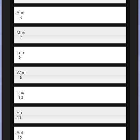
Sun
6
Mon
7
Tue
8
Wed
9
Thu
10
Fri
11
Sat
12