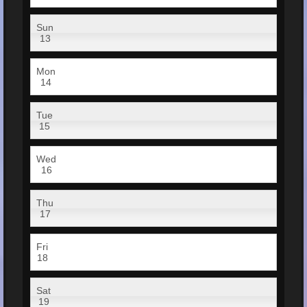
Sun
13
Mon
14
Tue
15
Wed
16
Thu
17
Fri
18
Sat
19