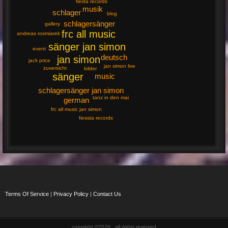
fiesta records
musik
schlager
blog
schlagersänger
gallery
frc all music
andreas rosmiarek
sänger jan simon
event
deutsch
jan simon
jack price
jan simon live
zuversicht
bilder
sänger
music
schlagersänger jan simon
tanz in den mai
german
frc all music jan simon
fiessta records
Terms Of Service
|
Privacy Policy
|
Contact Us
copyright ©2026 , all rights reserved