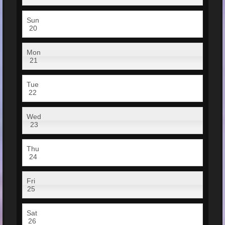
Sun
20
Mon
21
Tue
22
Wed
23
Thu
24
Fri
25
Sat
26