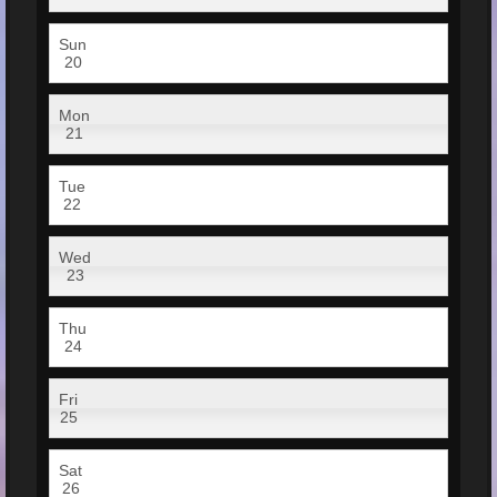
Sun
20
Mon
21
Tue
22
Wed
23
Thu
24
Fri
25
Sat
26