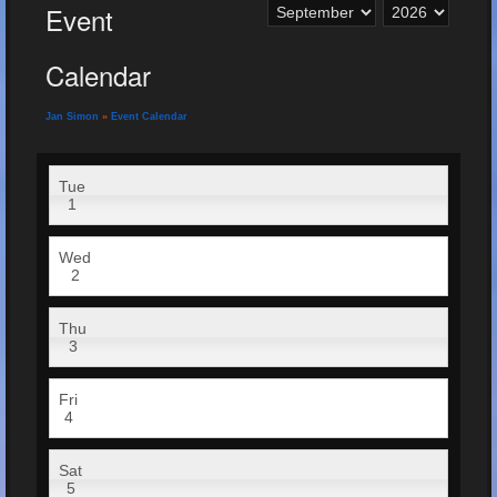
Event
Calendar
Jan Simon
»
Event Calendar
Tue
1
Wed
2
Thu
3
Fri
4
Sat
5