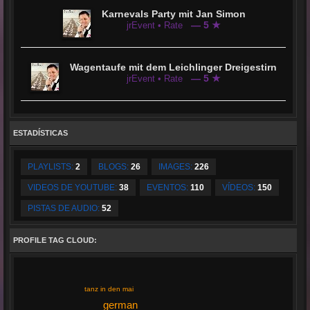
Karnevals Party mit Jan Simon
— 5 ★
jrEvent • Rate
Wagentaufe mit dem Leichlinger Dreigestirn
— 5 ★
jrEvent • Rate
ESTADÍSTICAS
PLAYLISTS:
2
BLOGS:
26
IMAGES:
226
VIDEOS DE YOUTUBE:
38
EVENTOS:
110
VÍDEOS:
150
PISTAS DE AUDIO:
52
PROFILE TAG CLOUD:
tanz in den mai
german