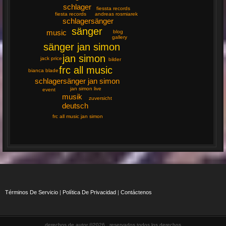
schlager
fiessta records
fiesta records
andreas rosmiarek
schlagersänger
sänger
music
blog
gallery
sänger jan simon
jan simon
jack price
bilder
frc all music
bianca blade
schlagersänger jan simon
jan simon live
event
musik
zuversicht
deutsch
frc all music jan simon
Términos De Servicio
|
Política De Privacidad
|
Contáctenos
derechos de autor ©2026 , reservados todos los derechos