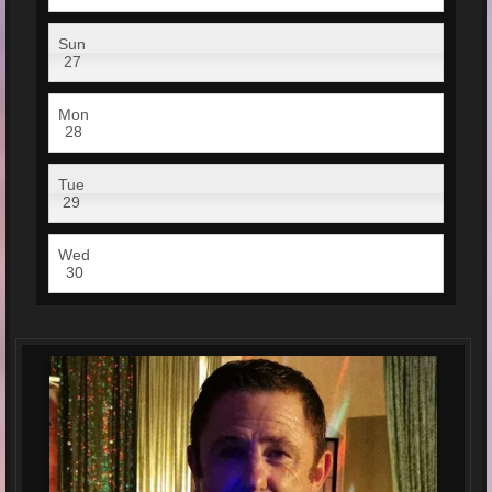
Sun
27
Mon
28
Tue
29
Wed
30