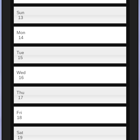
Sun
13
Mon
14
Tue
15
Wed
16
Thu
17
Fri
18
Sat
19