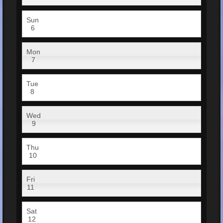
Sun
6
Mon
7
Tue
8
Wed
9
Thu
10
Fri
11
Sat
12