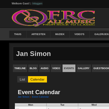
Welkom Gast!
|
Inloggen
THUIS
ARTIESTEN
MUZIEK
VIDEO'S
GALERIJEN
Jan Simon
TIMELINE
BLOG
AUDIO
VIDEO
EVENTS
GALLERY
GUESTBOO
List
Calendar
Event Calendar
Jan Simon
»
Event Calendar
Mon
Tue
Wed