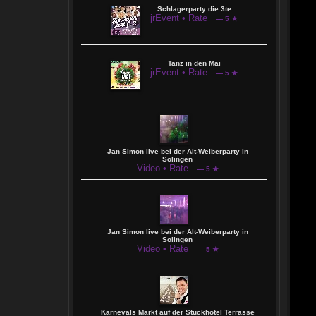
Schlagerparty die 3te
jrEvent • Rate
— 5 ★
Tanz in den Mai
jrEvent • Rate
— 5 ★
Jan Simon live bei der Alt-Weiberparty in
Solingen
Video • Rate
— 5 ★
Jan Simon live bei der Alt-Weiberparty in
Solingen
Video • Rate
— 5 ★
Karnevals Markt auf der Stuckhotel Terrasse