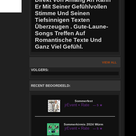
Er Mit Seiner Gefūhlvollen
Stimme Und Seinen
Tiefsinnigen Texten
Ūberzeugen . Gute-Laune-
Songs Treffen Auf
Romantische Texte Und
Ganz Viel Gefühl.
VIEW ALL
VOLGERS:
RECENT BEOORDEELD:
Sommerfest
jrEvent • Rate
— 5 ★
Sommerkirmis 2024 Würm
jrEvent • Rate
— 5 ★