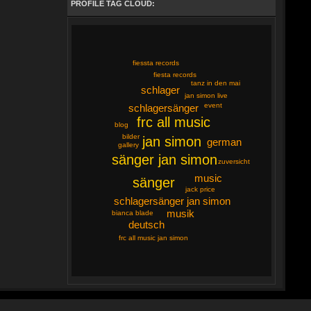
PROFILE TAG CLOUD:
fiessta records
fiesta records
tanz in den mai
schlager
jan simon live
event
schlagersänger
frc all music
blog
bilder
jan simon
german
gallery
sänger jan simon
zuversicht
music
sänger
jack price
schlagersänger jan simon
musik
bianca blade
deutsch
frc all music jan simon