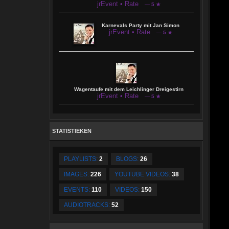
jrEvent • Rate
— 5 ★
Karnevals Party mit Jan Simon
jrEvent • Rate
— 5 ★
Wagentaufe mit dem Leichlinger Dreigestirn
jrEvent • Rate
— 5 ★
STATISTIEKEN
PLAYLISTS:
2
BLOGS:
26
IMAGES:
226
YOUTUBE VIDEOS:
38
EVENTS:
110
VIDEOS:
150
AUDIOTRACKS:
52