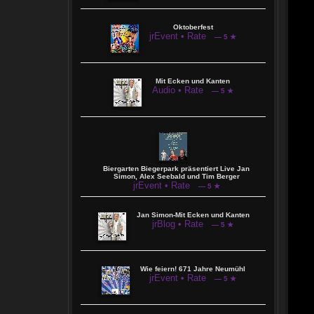
Oktoberfest
jrEvent • Rate
— 5 ★
Mit Ecken und Kanten
Audio • Rate
— 5 ★
Biergarten Biegerpark präsentiert Live Jan
Simon, Alex Seebald und Tim Berger
jrEvent • Rate
— 5 ★
Jan Simon-Mit Ecken und Kanten
jrBlog • Rate
— 5 ★
Wie feiern! 671 Jahre Neumühl
jrEvent • Rate
— 5 ★