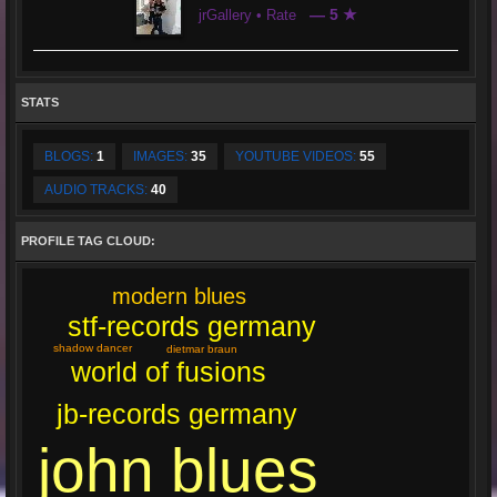
— 5 ★
jrGallery • Rate
STATS
BLOGS:
1
IMAGES:
35
YOUTUBE VIDEOS:
55
AUDIO TRACKS:
40
PROFILE TAG CLOUD:
modern blues
stf-records germany
shadow dancer
dietmar braun
world of fusions
jb-records germany
john blues