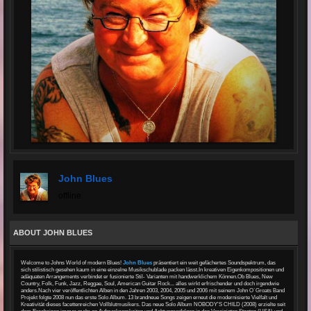
John Blues
offline
ABOUT JOHN BLUES
Welcome to Johns World of modern Blues!
John Blues
präsentiert ein weit gefächertes Soundspektrum, das
sich stilistisch gesehen kaum in eine einzelne Musikschublade packen lässt.In kreativen Eigenkompositionen und
adäquaten Arrangements verbindet er fusionierte Stil- Varianten mit handwerklichem Können.Ob Blues, New
Country, Folk, Funk, Jazz, Reggae, Soul, American Guitar Rock... alles wirkt erfrischender und doch irgendwie
anders.Nach vier veröffentlichten Alben in den Jahren 2003, 2004, 2005 und 2006 mit seinem John O`Groats Band
Projekt folgte 2008 nun das erste Solo Album. 13 brandneue Songs zeigen erneut die modernisierte Vielfalt und
Kreativität dieses facettenreichen Vollblutmusikers. Das neue Solo Album NOBODY’S CHILD (2008) erzielte seit