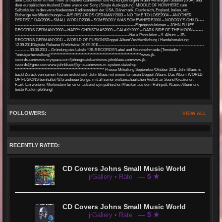
dem Erscheinen immer mehr an Aufmerksamkeiten und Achtungserfolgen in den Vereinigten Staaten (USA) und
dem europäischen Ausland.Dabei wurde der Song (Single Auskopplung) MIDDLE OF NOWHERE zum
Selbstläufer in den verschiedensten Radiosendern der USA, Dänemark, Frankreich, England, Italien, etc.
Bisherige Veröffentlichungen – AVS RECORDS GERMANY2003 – NO TIME TO LOSE2004 – ANOTHER
PERFECT DAY2005 – SMALL WORLD2006 – SOMEBODY WAS SOMEWHERE2008 – NOBODY’S CHILD----
---------------------------------------------------------------------------------Eigenproduktionen – JOHN BLUES
RECORDS GERMANY2008 – HAPPY CHRISTMAS2009 – GALAXY2009 – DARK SIDE OF THE MOON-------
-----------------------------------------------------------------------------Neue Produktion – 9. Album – JB-
RECORDS GERMANY2011 – WORLD OF FUSIONSDoppel AlbumVeröffentlichung / Handelsmeldung:
12.09.2011Digitale Release Worldwide: 30.09.2011-----------------------------------------------------------------------
----------30.06.2011 – Gründung des Labels *JB-RECORDS*Label und Soundschmiede (Tonstudio +
Tonträgerherstellung)*************************************************************www.jb-
records.comwww.myspace.com/johnogroatsbandwww.johnblues.comwww.jb-
records@gmx.comwww.johnblues@gmx.comwww.m-system.de/eshop
************************************************************ Presse Mitteilung September/Oktober 2011: John Blues is
back! Zurück von seinen Touren meldet sich John Blues mit einem famosen Doppel-Album. Das Album WORLD
OF FUSIONS beinhaltet 42 brandneue Songs, mit all seiner weltanschaulichen Vielfalt an Sound Kreationen.
Fazit: Ein weiterer Meilenstein für einen äußerst sympathischen Musiker aus dem Ruhrpott. Klasse Album und
beste Kaufempfehlung!
FOLLOWERS:
VIEW ALL
RECENTLY RATED:
CD Covers Johns Small Music World
— 5 ★
jrGallery • Rate
CD Covers Johns Small Music World
— 5 ★
jrGallery • Rate