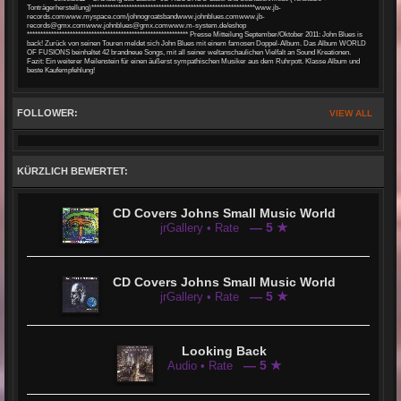
Tonträgerherstellung)*************************************************************www.jb-
records.comwww.myspace.com/johnogroatsbandwww.johnblues.comwww.jb-
records@gmx.comwww.johnblues@gmx.comwww.m-system.de/eshop
************************************************************ Presse Mitteilung September/Oktober 2011: John Blues is
back! Zurück von seinen Touren meldet sich John Blues mit einem famosen Doppel-Album. Das Album WORLD
OF FUSIONS beinhaltet 42 brandneue Songs, mit all seiner weltanschaulichen Vielfalt an Sound Kreationen.
Fazit: Ein weiterer Meilenstein für einen äußerst sympathischen Musiker aus dem Ruhrpott. Klasse Album und
beste Kaufempfehlung!
FOLLOWER:
VIEW ALL
KÜRZLICH BEWERTET:
CD Covers Johns Small Music World
— 5 ★
jrGallery • Rate
CD Covers Johns Small Music World
— 5 ★
jrGallery • Rate
Looking Back
— 5 ★
Audio • Rate