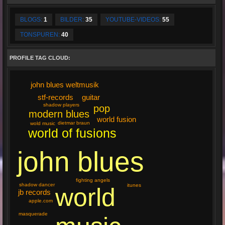
BLOGS:
1
BILDER:
35
YOUTUBE-VIDEOS:
55
TONSPUREN:
40
PROFILE TAG CLOUD:
john blues weltmusik
stf-records
guitar
shadow players
pop
modern blues
world fusion
dietmar braun
wold music
world of fusions
john blues
fighting angels
shadow dancer
itunes
world
jb records
apple.com
masquerade