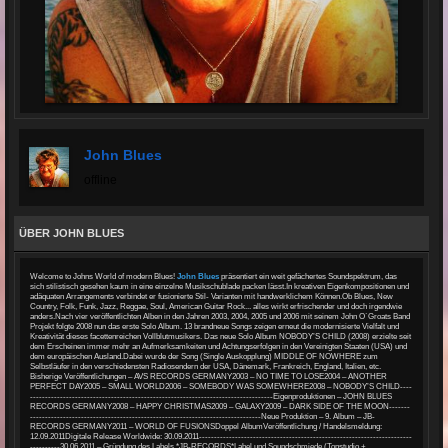
John Blues
offline
ÜBER JOHN BLUES
Welcome to Johns World of modern Blues!
John Blues
präsentiert ein weit gefächertes Soundspektrum, das
sich stilistisch gesehen kaum in eine einzelne Musikschublade packen lässt.In kreativen Eigenkompositionen und
adäquaten Arrangements verbindet er fusionierte Stil- Varianten mit handwerklichem Können.Ob Blues, New
Country, Folk, Funk, Jazz, Reggae, Soul, American Guitar Rock... alles wirkt erfrischender und doch irgendwie
anders.Nach vier veröffentlichten Alben in den Jahren 2003, 2004, 2005 und 2006 mit seinem John O`Groats Band
Projekt folgte 2008 nun das erste Solo Album. 13 brandneue Songs zeigen erneut die modernisierte Vielfalt und
Kreativität dieses facettenreichen Vollblutmusikers. Das neue Solo Album NOBODY’S CHILD (2008) erzielte seit
dem Erscheinen immer mehr an Aufmerksamkeiten und Achtungserfolgen in den Vereinigten Staaten (USA) und
dem europäischen Ausland.Dabei wurde der Song (Single Auskopplung) MIDDLE OF NOWHERE zum
Selbstläufer in den verschiedensten Radiosendern der USA, Dänemark, Frankreich, England, Italien, etc.
Bisherige Veröffentlichungen – AVS RECORDS GERMANY2003 – NO TIME TO LOSE2004 – ANOTHER
PERFECT DAY2005 – SMALL WORLD2006 – SOMEBODY WAS SOMEWHERE2008 – NOBODY’S CHILD----
---------------------------------------------------------------------------------Eigenproduktionen – JOHN BLUES
RECORDS GERMANY2008 – HAPPY CHRISTMAS2009 – GALAXY2009 – DARK SIDE OF THE MOON-------
-----------------------------------------------------------------------------Neue Produktion – 9. Album – JB-
RECORDS GERMANY2011 – WORLD OF FUSIONSDoppel AlbumVeröffentlichung / Handelsmeldung:
12.09.2011Digitale Release Worldwide: 30.09.2011-----------------------------------------------------------------------
----------30.06.2011 – Gründung des Labels *JB-RECORDS*Label und Soundschmiede (Tonstudio +