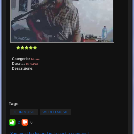
Categoria:
Music
Durata:
00:04:41
Descrizione:
Tags
JOHN MUSIC
WORLD MUSIC
2
0
You must be logged in to post a comment