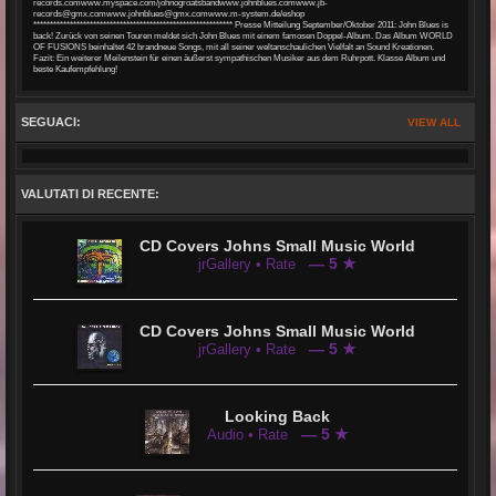
records.comwww.myspace.com/johnogroatsbandwww.johnblues.comwww.jb-
records@gmx.comwww.johnblues@gmx.comwww.m-system.de/eshop
************************************************************ Presse Mitteilung September/Oktober 2011: John Blues is
back! Zurück von seinen Touren meldet sich John Blues mit einem famosen Doppel-Album. Das Album WORLD
OF FUSIONS beinhaltet 42 brandneue Songs, mit all seiner weltanschaulichen Vielfalt an Sound Kreationen.
Fazit: Ein weiterer Meilenstein für einen äußerst sympathischen Musiker aus dem Ruhrpott. Klasse Album und
beste Kaufempfehlung!
SEGUACI:
VIEW ALL
VALUTATI DI RECENTE:
CD Covers Johns Small Music World
— 5 ★
jrGallery • Rate
CD Covers Johns Small Music World
— 5 ★
jrGallery • Rate
Looking Back
— 5 ★
Audio • Rate