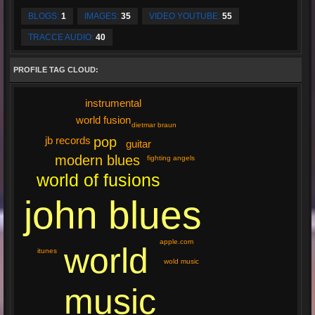
BLOGS:
1
IMAGES:
35
VIDEO YOUTUBE:
55
TRACCE AUDIO:
40
PROFILE TAG CLOUD:
instrumental
world fusion
dietmar braun
jb records
pop
guitar
modern blues
fighting angels
world of fusions
john blues
apple.com
world
itunes
wold music
music