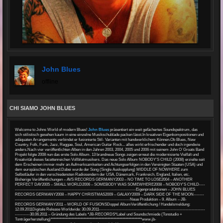
John Blues
offline
CHI SIAMO JOHN BLUES
Welcome to Johns World of modern Blues!
John Blues
präsentiert ein weit gefächertes Soundspektrum, das
sich stilistisch gesehen kaum in eine einzelne Musikschublade packen lässt.In kreativen Eigenkompositionen und
adäquaten Arrangements verbindet er fusionierte Stil- Varianten mit handwerklichem Können.Ob Blues, New
Country, Folk, Funk, Jazz, Reggae, Soul, American Guitar Rock... alles wirkt erfrischender und doch irgendwie
anders.Nach vier veröffentlichten Alben in den Jahren 2003, 2004, 2005 und 2006 mit seinem John O`Groats Band
Projekt folgte 2008 nun das erste Solo Album. 13 brandneue Songs zeigen erneut die modernisierte Vielfalt und
Kreativität dieses facettenreichen Vollblutmusikers. Das neue Solo Album NOBODY’S CHILD (2008) erzielte seit
dem Erscheinen immer mehr an Aufmerksamkeiten und Achtungserfolgen in den Vereinigten Staaten (USA) und
dem europäischen Ausland.Dabei wurde der Song (Single Auskopplung) MIDDLE OF NOWHERE zum
Selbstläufer in den verschiedensten Radiosendern der USA, Dänemark, Frankreich, England, Italien, etc.
Bisherige Veröffentlichungen – AVS RECORDS GERMANY2003 – NO TIME TO LOSE2004 – ANOTHER
PERFECT DAY2005 – SMALL WORLD2006 – SOMEBODY WAS SOMEWHERE2008 – NOBODY’S CHILD----
---------------------------------------------------------------------------------Eigenproduktionen – JOHN BLUES
RECORDS GERMANY2008 – HAPPY CHRISTMAS2009 – GALAXY2009 – DARK SIDE OF THE MOON-------
-----------------------------------------------------------------------------Neue Produktion – 9. Album – JB-
RECORDS GERMANY2011 – WORLD OF FUSIONSDoppel AlbumVeröffentlichung / Handelsmeldung:
12.09.2011Digitale Release Worldwide: 30.09.2011-----------------------------------------------------------------------
----------30.06.2011 – Gründung des Labels *JB-RECORDS*Label und Soundschmiede (Tonstudio +
Tonträgerherstellung)*************************************************************www.jb-