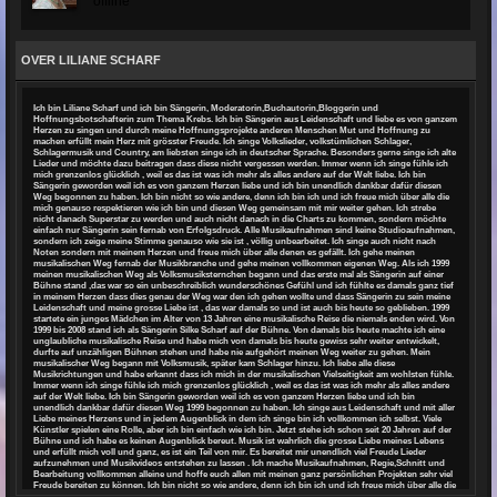
offline
OVER LILIANE SCHARF
Ich bin Liliane Scharf und ich bin Sängerin, Moderatorin,Buchautorin,Bloggerin und
Hoffnungsbotschafterin zum Thema Krebs. Ich bin Sängerin aus Leidenschaft und liebe es von ganzem
Herzen zu singen und durch meine Hoffnungsprojekte anderen Menschen Mut und Hoffnung zu
machen erfüllt mein Herz mit grösster Freude. Ich singe Volkslieder, volkstümlichen Schlager,
Schlagermusik und Country, am liebsten singe ich in deutscher Sprache. Besonders gerne singe ich alte
Lieder und möchte dazu beitragen dass diese nicht vergessen werden. Immer wenn ich singe fühle ich
mich grenzenlos glücklich , weil es das ist was ich mehr als alles andere auf der Welt liebe. Ich bin
Sängerin geworden weil ich es von ganzem Herzen liebe und ich bin unendlich dankbar dafür diesen
Weg begonnen zu haben. Ich bin nicht so wie andere, denn ich bin ich und ich freue mich über alle die
mich genauso respektieren wie ich bin und diesen Weg gemeinsam mit mir weiter gehen. Ich strebe
nicht danach Superstar zu werden und auch nicht danach in die Charts zu kommen, sondern möchte
einfach nur Sängerin sein fernab von Erfolgsdruck. Alle Musikaufnahmen sind keine Studioaufnahmen,
sondern ich zeige meine Stimme genauso wie sie ist , völlig unbearbeitet. Ich singe auch nicht nach
Noten sondern mit meinem Herzen und freue mich über alle denen es gefällt. Ich gehe meinen
musikalischen Weg fernab der Musikbranche und gehe meinen vollkommen eigenen Weg. Als ich 1999
meinen musikalischen Weg als Volksmusiksternchen begann und das erste mal als Sängerin auf einer
Bühne stand ,das war so ein unbeschreiblich wunderschönes Gefühl und ich fühlte es damals ganz tief
in meinem Herzen dass dies genau der Weg war den ich gehen wollte und dass Sängerin zu sein meine
Leidenschaft und meine grosse Liebe ist , das war damals so und ist auch bis heute so geblieben. 1999
startete ein junges Mädchen im Alter von 13 Jahren eine musikalische Reise die niemals enden wird. Von
1999 bis 2008 stand ich als Sängerin Silke Scharf auf der Bühne. Von damals bis heute machte ich eine
unglaubliche musikalische Reise und habe mich von damals bis heute gewiss sehr weiter entwickelt,
durfte auf unzähligen Bühnen stehen und habe nie aufgehört meinen Weg weiter zu gehen. Mein
musikalischer Weg begann mit Volksmusik, später kam Schlager hinzu. Ich liebe alle diese
Musikrichtungen und habe erkannt dass ich mich in der musikalischen Vielseitigkeit am wohlsten fühle.
Immer wenn ich singe fühle ich mich grenzenlos glücklich , weil es das ist was ich mehr als alles andere
auf der Welt liebe. Ich bin Sängerin geworden weil ich es von ganzem Herzen liebe und ich bin
unendlich dankbar dafür diesen Weg 1999 begonnen zu haben. Ich singe aus Leidenschaft und mit aller
Liebe meines Herzens und in jedem Augenblick in dem ich singe bin ich vollkommen ich selbst. Viele
Künstler spielen eine Rolle, aber ich bin einfach wie ich bin. Jetzt stehe ich schon seit 20 Jahren auf der
Bühne und ich habe es keinen Augenblick bereut. Musik ist wahrlich die grosse Liebe meines Lebens
und erfüllt mich voll und ganz, es ist ein Teil von mir. Es bereitet mir unendlich viel Freude Lieder
aufzunehmen und Musikvideos entstehen zu lassen . Ich mache Musikaufnahmen, Regie,Schnitt und
Bearbeitung vollkommen alleine und hoffe euch allen mit meinen ganz persönlichen Projekten sehr viel
Freude bereiten zu können. Ich bin nicht so wie andere, denn ich bin ich und ich freue mich über alle die
mich genauso respektieren wie ich bin und diesen Weg gemeinsam mit mir weiter gehen. 2023 ist für