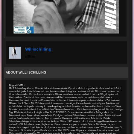
Willischilling
offline
ABOUT WILLI SCHILLING
Biografie VITA -
Mit 9 Jahren fing alles an. Damals bekam ich von meinem Opa eine Melodica geschenkt. als er merkte, daß ich
von da ab in jeder freien Minute mit dem Instrument beschäftigt war, kaufte er mir ein Akkordeon, bezahlte mir
Unterrichtsstunden. Da das Instrument mir auf Dauer zu schwer wurde, stellte ich mich auf Orgel, später auf
Keyboard um. Das fiel nicht schwer, denn es sind ähnl. Instrumente. zwischenzeitlich war ich in einem
Posaunenchor, wo ich zunächst Posaune blies, später auch Konzerttrompete. auch war ich kurze Zeit in einem
Männerchor 1. Tenor. Mit 15 Jahren trat ich in unserem damaligen Karnevalverein erstmalig vor Publikum auf,
wobei ich bei der Kapelle mitsang. Ich wurde gefragt, ob ich nicht weitermachen wollte, denn icn hätte das Talent
für mehr, von da ab nahm ich an zahlreichen Talentwettbewerben u. Karaokeveranstaltungen teil. bis zum heutigen
Tag. 1974 nahm ich eine 1. single auf bei DUO RECORD. Es war aber nur eine kleine Auflage, die ich im
Bekanntenkreis u.Freundekreis veräußerte. Es folgten mehrere Talentshows, darunter auch ein Auftritt während
meiner Bundeswehrzeit in Köln, im Tanzbrunnen im Rheinpark bei Udo Werners Talentprobe. Bei den
Talentshows belegte ich immer einen der forderen Plätze. 1995 lernte ich durch eine Anzeige Renate kennen. sie
suchte für CD Aufnahmen einen Keyboarder. Sie schrieb u. kompon. u. spielte Gitarre. Da ich auch texte u.
komponiere, sagte ich, wir könnten doch zusammen was machen, worauf wir zusammen 12 Titel aufnahmen. Ein
Titel davon: Schmetterlinge im Bauch, wurde im Okt. 2007 in einer Hitparade bei einem Internetradio auf den 2.
Platz gewählt. Mein größter Wunsch ist es, wie die Amigos-die ich seit 30jahren sehr gut kenne, von einem