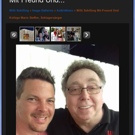
Willi Schilling
»
Image Galleries
»
Auftrittfotos
» Willi Schilling Mit Freund Und
Kollege Mario Steffen, Schlagersänger