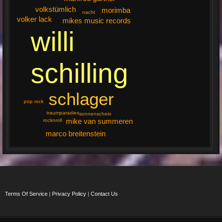
volkstümlich
morimba
nacht
volker lack
mikes music records
willi
schilling
schlager
pop rock
traumparadies
sonnenschein
mike van summeren
rocknroll
marco breitenstein
Terms Of Service
|
Privacy Policy
|
Contact Us