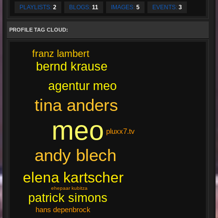
PLAYLISTS:
2
BLOGS:
11
IMAGES:
5
EVENTS:
3
PROFILE TAG CLOUD:
franz lambert
bernd krause
agentur meo
tina anders
meo
pluxx7.tv
andy blech
elena kartscher
ehepaar kubitza
patrick simons
hans depenbrock