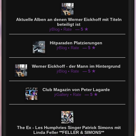
Aktuelle Alben an denen Werner Eickhoff mit Titeln
beteiligt ist
— 5 ★
jrBlog • Rate
Hitparaden Platzierungen
— 5 ★
jrBlog • Rate
Werner Eickhoff - der Mann im Hintergrund
— 5 ★
jrBlog • Rate
Club Magazin von Peter Lagarde
— 5 ★
jrGallery • Rate
The Ex - Les Humphries Singer Patrick Simons mit
Linda Feller **FELLER & SIMONS**