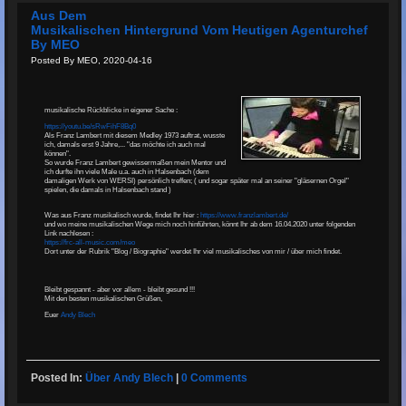
Aus Dem
Musikalischen Hintergrund Vom Heutigen Agenturchef
By MEO
Posted By MEO, 2020-04-16
musikalische Rückblicke in eigener Sache :
https://youtu.be/sRwFihF8Bq0
Als Franz Lambert mit diesem Medley 1973 auftrat, wusste
ich, damals erst 9 Jahre,... "das möchte ich auch mal
können".
So wurde Franz Lambert gewissermaßen mein Mentor und
ich durfte ihn viele Male u.a. auch in Halsenbach (dem
damaligen Werk von WERSI) persönlich treffen; ( und sogar später mal an seiner "gläsernen Orgel"
spielen, die damals in Halsenbach stand )
Was aus Franz musikalisch wurde, findet Ihr hier :
https://www.franzlambert.de/
und wo meine musikalischen Wege mich noch hinführten, könnt Ihr ab dem 16.04.2020 unter folgenden
Link nachlesen :
https://frc-all-music.com/meo
Dort unter der Rubrik "Blog / Biographie" werdet Ihr viel musikalisches von mir / über mich findet.
Bleibt gespannt - aber vor allem - bleibt gesund !!!
Mit den be
s
ten musikalischen Grüßen,
Euer
Andy Blech
Posted In:
Über Andy Blech
|
0 Comments