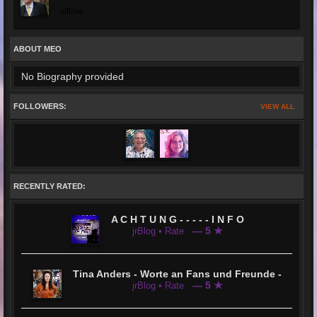
offline
ABOUT MEO
No Biography provided
FOLLOWERS:
VIEW ALL
RECENTLY RATED:
A C H T U N G - - - - - I N F O
— 5 ★
jrBlog • Rate
Tina Anders - Worte an Fans und Freunde -
— 5 ★
jrBlog • Rate