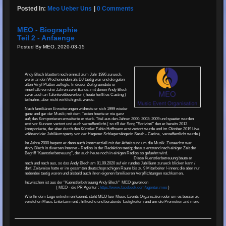
Posted In:
Meo Ueber Uns
|
0 Comments
MEO - Biographie
Teil 2 - Anfaenge
Posted By MEO, 2020-03-15
Andy Blech blaettert noch einmal zum Jahr 1986 zurueck,
wo er an den Wochenenden als DJ taetig war und die guten
alten Vinyl Platten auflegte. In dieser Zeit gruendete er
innerhalb von drei Jahren zwei Bands; mit denen Andy Blech
zwar auch an Talentwettbewerben ( heute heißt es Casting )
teilnahm, aber nicht wirklich groß wurde.
Nach familiären Erweiterungen widmete er sich 1999 wieder
ganz und gar der Musik; mit dem Texten hoerte er nie ganz
auf; das Komponieren erweiterte er stark. Titel aus den Jahren 2000; 2003; 2009 und spaeter wurden
erst vor Kurzem vertont und auch veroeffentlicht.( so zB der Song "Scrivimi" den er bereits 2013
komponierte, der aber durch den Künstler Fabio Hoffmann erst vertont wurde und im Oktober 2019 Live
während der Jubiläumsparty von der Hagener Schlagersängerin Sarah - Carina, veroeffentlicht wurde.)
Im Jahre 2000 begann er dann auch kommerziell mit der Arbeit rund um die Musik. Zunaechst war
Andy Blech in diversen Internet - Radios in der Redaktion taetig; daraus entstand nach einiger Zeit der
Begriff "Kuenstlerbetreuung", der auch heute noch in einigen Radios so gefuehrt wird.
Diese Kuenstlerbetreuung baute er
nach und nach aus, so das Andy Blech am 01.09.2020 auf ein rundes Jubiläum zurueck blicken kann /
darf. Zeitweise hatte er im gesamten deutschsprachigen Raum bis zu 9 Mitarbeiter /-innen; die aber nur
nebenbei taetig waren und alsbald auch ihren eigenen familiaeren Verpflichtungen nachkamen.
Inzwischen ist aus der "Kuenstlerbetreuung Andy Blech" MEO geworden
( MEO - die PR Agentur ;
https://www.facebook.com/agentur.meo
)
Wie Ihr dem Logo entnehmen koennt, steht MEO fuer Music Events Organisation oder um es besser zu
verstehen Music Entertainment ; hilfreiche und beratende Taetigkeiten rund um die Promotion and more