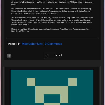
eine mehrstündige Sondersendung über die musikalischen Highlights von DJ Happy Vibes präsentieren
durfte.
Mit gerade mal 15 Jahren führte er ein Live Interview -- vor 2000 Zuhörer (keine Musikveranstaltung).
Diese frühe Erfahrung half ihm dann später, die Fragenkataloge für Interpreten wie Christian Franke;
Christian Lais ; Frank Lars und viele weitere auszuarbeiten
"So manches Mal verließ mich der Mut, die Kraft, weiter zu machen", sagt Andy Blech, aber einst sagte
Claudia Raulf zu ihm : "...wenn Du nicht kämpfst hast Du schon verloren bevor es überhaupt losgeht.
Steh immer wieder auf, wenn Du hin fällst; richte Deine Krone oder laß sie Dir richten und gehe weiter
Deinen Zielen nach” !!!
Das ist ein wichtiger Gedanke, der aus dem Künstlerbetreuer Andy Blech den Agenturmanager Andy
Blech by MEO formte
Posted In:
Meo Ueber Uns
|
0 Comments
/ 2