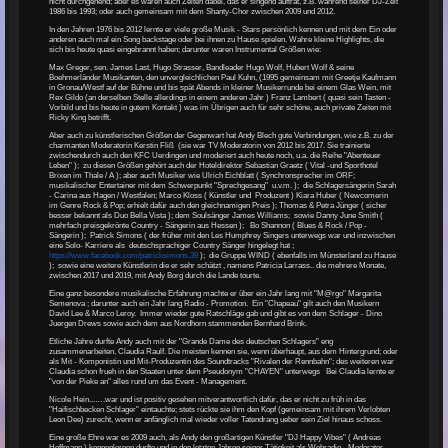
nicht durchgehend; aber es waren auch Zeiten dabei, das er singend auftrat, z.B. während seiner DJ-Zeit
1986 bis 1993; oder auch gemeinsam mit dem Shanty-Chor zwischen 2009 und 2012.
In den Jahren 1976 bis 2012 lernte er viele große Musik - Stars persönlich kennen und mit dem Ein oder
anderen auch mal ein Song backstage oder bei ihnen zu Hause spielen. Wahre kleine Highlights, die
sich bis heute quasi eingebrannt haben; darunter waren Instrumental Größen wie:
Max Greger, sen. James Last, Hugo Strasser, Bandleader Hugo Wolf, Hubert Wolf & seine
Boehmerländer Musikanten, den unvergleichlichen Paul Kuhn, (1995 gemeinsam mit Greetje Kaufmann
in Gronau/Westf auf der Bühne und bis spät Abends in kleiner Musikerrunde bei einem Glas Wein, mit
Rex Gildo (an derselben Stelle allerdings in einem anderen Jahr ) Franz Lambert ( quasi sein Tasten -
Vorbild und bis heute in gutem Kontakt ) was im Übrigen auch für sehr schöne, auch private Zeiten mit
Ricky King betrifft.
Aber auch zu künstlerischen Größen der Gegenwart hat Andy Blech gute Verbindungen, wie z.B. zu der
charmanten Moderatorin Kerstin Fliß (sie war TV Moderatorin von 2012 bis 2017. Sie trainierte
zwischendurch auch den KFC Uerdingen und moderiert auch heute noch, u.a. die Reihe "Abenteuer
Leben" ); zu diesen Größen gehört auch der Hoteldirektor Sebastian Graetz ( Vital -und Sporthotel
Brixen im Thale / A ); aber auch Musiker wie Ulrich Eichblatt ( Synchronsprecher im ORF;
musikalischer Entertainer mit dem Schwerpunkt "Sprechgesang" u.v.m. ); die Schlagersängerin Sarah
- Carina aus Hagen / Westfalen; Marco Kloss ( Künstler und Produzent ) Kiara Huber ( Newcomerin
im Genre Rock & Pop; erhielt dafür auch den gleichnamigen Preis ); Thomas & Petra Jünger ( sicher
besser bekannt als Duo Bella Vista ); dem Soulsänger James Williams; sowie Danny June Smith (
mehrfach preisgekrönte Country - Sängerin aus Hessen ); Bo Shannon ( Blues & Rock / Pop -
Sängerin ); Patrick Simons ( der früher mit den Les Humphrey Singers unterwegs war und inzwischen
eine Solo- Karriere als deutschsprachiger Country Sänger hingelegt hat ;
https://www.facebook.com/patricksimons.39
); die Gruppe WIND ( ebenfalls im Münsterland zu Hause
); sowie eine weitere Künstlerin die er sehr schätzt , namens Patricia Larrass.. die mehrere Monate,
zwischen 2017 und 2019, mit Andy Borg durch die Lande tourte.
Eine ganz besondere musikalische Erfahrung machte er über ein Jahr lang mit "M@rgo" Margarita
Semenova ; darunter auch ein Jahr lang Radio - Promotion. Ein "Chapeau" gilt auch den Musikern
David Lee & Marco Leroy. Immer wieder gute Ratschläge gab und gibt es von dem Schlager - Dino
Juergen Drews sowie auch dem aus Nordhorn stammenden Bernhard Brink.
Etliche Jahre durfte Andy auch mit der "Grande Dame des deutschen Schlagers" eng
zusammenarbeiten, Claudia Raulf. Die meisten kennen sie, wenn überhaupt, aus dem Hintergrund; oder
als Mit - Komponistin und Mit-Produzentin des Soundtracks "Rivalen der Rennbahn"; des weiteren war
Claudia schon frueh in den Staaten unter dem Pseudonym "CHAYEN" unterwegs Bei Claudia lernte er
"von der Pieke an" alles rund um das Event - Management.
Nicole Hein...….war und ist positiv gesehen mitverantwortlich dafür, das er nicht zu früh in das
"Haifischbecken Schlager" eintauchte; stets rückte sie ihm den Kopf (gemeinsam mit ihrem Verlobten
Leon Dee) zurecht, wenn er anfänglich mal wieder voller Tatendrang ueber sein Ziel hinaus schoss.
Eine große Ehre war es 2009 auch, als Andy den großartigen Künstler "DJ Happy Vibes" ( Andreas
Hoffmann ) kennenlernen durfte und in den letzten Jahren seiner Tätigkeit als Webradio - Moderator