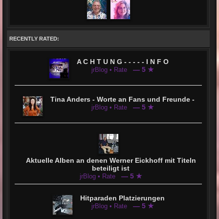
RECENTLY RATED:
A C H T U N G - - - - - I N F O
— 5 ★
jrBlog • Rate
Tina Anders - Worte an Fans und Freunde -
— 5 ★
jrBlog • Rate
Aktuelle Alben an denen Werner Eickhoff mit Titeln
beteiligt ist
— 5 ★
jrBlog • Rate
Hitparaden Platzierungen
— 5 ★
jrBlog • Rate