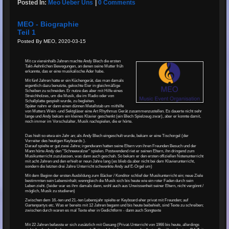
Posted In:
Meo Ueber Uns
|
0 Comments
MEO - Biographie
Teil 1
Posted By MEO, 2020-03-15
Mit ca viereinhalb Jahren machte Andy Blech die ersten
Takt-Aehnlichen Bewegungen, an denen seine Mutter früh
erkannte, das er eine musikalische Ader habe.
Mit fünf Jahren hatte er ein Küchengerät, das man damals
eigentlich dazu benutzte, gekochte Eier in gleichmäßige
Scheiben zu schneiden. Er nutze das aber mit Hilfe eines
Streichholzes, um die Musik, die im Radio oder von
Schallplatte gespielt wurde, zu begleiten.
Später nahm er dann einen dünnen Metallstab um mithilfe
von Mutters Wein -und Sektgläser eine Art Rhythmus Gerät zusammenzustellen. Es dauerte nicht sehr
lange und Andy bekam ein kleines Klavier geschenkt (ein Blech Spielzeug zwar), aber er konnte damit,
noch immer im Vorschulalter, Musik nachspielen, die er hörte.
Das hielt so etwa ein Jahr an; als Andy Blech eingeschult wurde, bekam er eine Tischorgel (der
Vorreiter des heutigen Keyboards ).
Darauf spielte er gut zwei Jahre; irgendwann hatten seine Eltern von ihren Freunden Besuch und der
Mann hörte Andy den "Schneewalzer" spielen. Postwendend riet er seinen Eltern, ihn dringend zum
Musikunterricht zuzulassen, was dann auch geschah. So bekam er den ersten offiziellen Notenunterricht
mit acht Jahren und den erhielt er neun Jahre lang (es blieb da aber nicht bei dem Klavierunterricht,
sondern die letzten drei Jahre Unterricht schwenkte Andy auf E-Orgel um)
Mit dem Beginn der ersten Ausbildung zum Bäcker / Konditor schlief der Musikunterricht ein; neue Ziele
bestimmten sein Lebensinhalt; wenngleich die Musik sich bis heute wie ein roter Faden durch sein
Leben zieht. (leider war es ihm damals dann, wohl auch aus Unwissenheit seiner Eltern, nicht vergönnt /
möglich, Musik zu studieren)
Zwischen dem 16.-ten und 21.-ten Lebensjahr spielte er Keyboard eher privat mit Freunden; auf
Gartenpartys etc. Was er bereits mit 12 Jahren begann und bis heute beibehielt, sind Texte zu schreiben;
zwischen durch waren es mal Texte eher in Gedichtform - dann auch Songtexte
Mit 22 Jahren befasste er sich zusätzlich mit Gesang (Privat-Unterricht von 1966 bis heute, allerdings