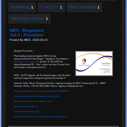
REFERENZ:
1
** I N F O **:
1
INFO 14.04.2020:
1
ÜBER ANDY BLECH :
1
MEO - Biographie
Teil 4 - Promotion
Posted By MEO, 2020-03-15
Apropos Promotion :
Planmaeßig startet die Agentur MEO mit der
oesterreichischen Popschlager - Saengerin Tina Anders (
http://www.tina-anders.at
) ab dem 11. Mai 2020 die
deutschlandweite PR - Tour ( sofern uns das Corona-Virus
nicht weiter in die Quere kommt )
MEO - die PR Agentur, die Europaweit agiert, darf ab sofort
und noch lange Zeit in Anspruch genommen werden !!!
Andreas "Andy" Blech / Komponist & Autor / Agenturmanager by MEO / Kreuzweg 33 / D - 48607
Ochtrup / Phone : +49 157 3042 1698 / Mail to : agentur.meo@gmail.com
https://www.linkedin.com/andreas-andy-blech-970696165
https://www.facebook.com/andreas-andy-blech
https://www.facebook.com/agentur.meo
http://www.tina-anders.at
http://www.frank-varel.info/
https://www.facebook.com/elena.kartscher.songtexterin/