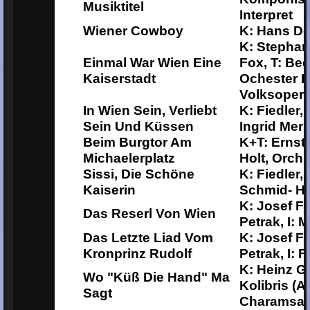
Musiktitel
Interpret
Wiener Cowboy
K: Hans Den
K: Stephan
Einmal War Wien Eine
Fox, T: Beda
Kaiserstadt
Ochester D
Volksoper
In Wien Sein, Verliebt
K: Fiedler, 
Sein Und Küssen
Ingrid Mers
Beim Burgtor Am
K+T: Ernst 
Michaelerplatz
Holt, Orch.
Sissi, Die Schöne
K: Fiedler, 
Kaiserin
Schmid- Ha
K: Josef Fi
Das Reserl Von Wien
Petrak, I: 
Das Letzte Liad Vom
K: Josef Fi
Kronprinz Rudolf
Petrak, I: 
K: Heinz Gl
Wo "Küß Die Hand" Ma
Kolibris (A
Sagt
Charamsa,