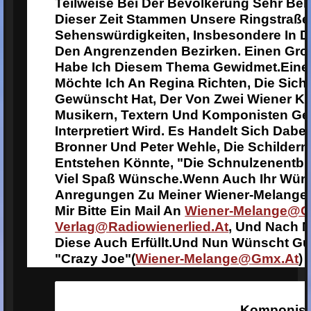
Teilweise Bei Der Bevölkerung Sehr Bel
Dieser Zeit Stammen Unsere Ringstraß
Sehenswürdigkeiten, Insbesondere In D
Den Angrenzenden Bezirken. Einen Gro
Habe Ich Diesem Thema Gewidmet.
Eine
Möchte Ich An Regina Richten, Die Sich 
Gewünscht Hat, Der Von Zwei Wiener Kab
Musikern, Textern Und Komponisten Ges
Interpretiert Wird. Es Handelt Sich Dab
Bronner Und Peter Wehle, Die Schildern
Entstehen Könnte, "Die Schnulzenentbi
Viel Spaß Wünsche.
Wenn Auch Ihr Wün
Anregungen Zu Meiner Wiener-Melange 
Mir Bitte Ein Mail An
Wiener-Melange@g
Verlag@radiowienerlied.at
, Und Nach 
Diese Auch Erfüllt.
Und Nun Wünscht Gut
"Crazy Joe"
(
Wiener-Melange@gmx.at
)
Komponist,