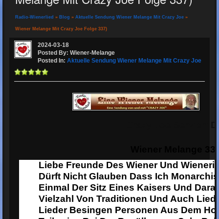
Radio-Wienerlied
»
Blog
»
Aktuelle Sendung Wiener Melange Mit Crazy Joe
»
Wiener Melange Mit Crazy Joe Folge 337)
2024-03-18
Posted By: Wiener-Melange
Posted In:
Aktuelle Sendung Wiener Melange Mit Crazy Joe
Crazy Joe Serviert D
Wiener Melange 33
Liebe Freunde Des Wiener Und Wieneri
Dürft Nicht Glauben Dass Ich Monarchis
Einmal Der Sitz Eines Kaisers Und Dara
Vielzahl Von Traditionen Und Auch Liede
Lieder Besingen Personen Aus Dem Hoh