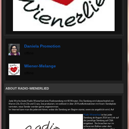
Daniela Promotion
offline
Wiener-Melange
offline
ABOUT RADIO-WIENERLIED
Jede Woche bietet Radio Wienerlied eine Radiosendung mit 60 Minuten. Die Sendung wird abwechselnd von
Marion Zib, Erich Zib und Crazy Joe produziert, ist weltweit in über 20 Rundfunkstationen mit fixem Sendeplatz
vertreten, neue Sender werden gerne angenommen.
Im Internet kann man die jederzeit hören, wobei die Sendung am Beginn startet, wenn sie angeklickt wird. Auf
Radio Wienerlied
ist bei jeder
Sendung ab August 2014 ein Link auf
die jeweilige Sendung auf CBA
eingebaut. Sie brauchen nur im
schwarzen Balken unter dem