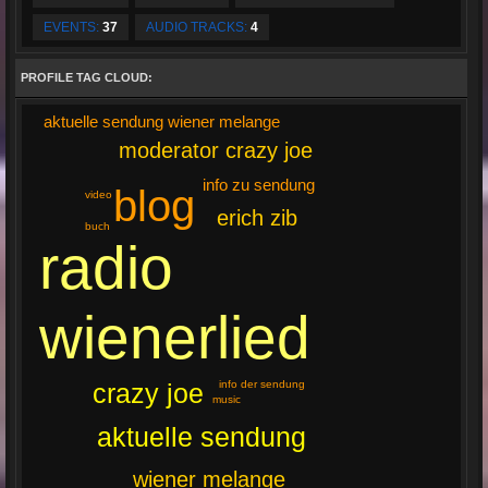
EVENTS:
37
AUDIO TRACKS:
4
PROFILE TAG CLOUD:
aktuelle sendung wiener melange
moderator crazy joe
info zu sendung
blog
video
erich zib
buch
radio
wienerlied
info der sendung
crazy joe
music
aktuelle sendung
wiener melange