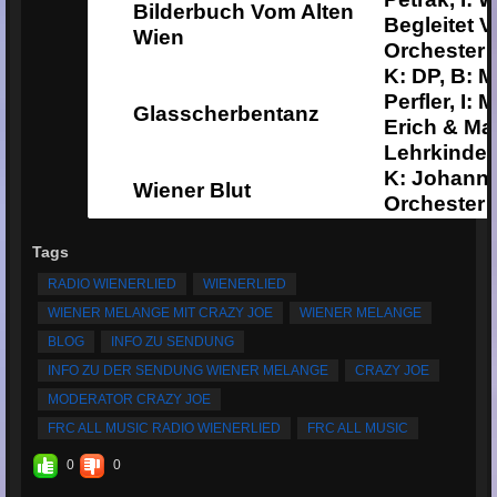
Bilderbuch Vom Alten
Begleitet
Wien
Orchester 
K: DP, B: M
Perfler, I: 
Glasscherbentanz
Erich & Mar
Lehrkinder
K: Johann S
Wiener Blut
Orchester 
Tags
RADIO WIENERLIED
WIENERLIED
WIENER MELANGE MIT CRAZY JOE
WIENER MELANGE
BLOG
INFO ZU SENDUNG
INFO ZU DER SENDUNG WIENER MELANGE
CRAZY JOE
MODERATOR CRAZY JOE
FRC ALL MUSIC RADIO WIENERLIED
FRC ALL MUSIC
0
0