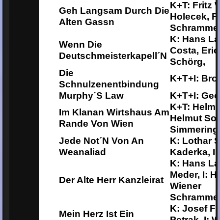
K+T: Fritz W
Geh Langsam Durch Die
Holecek, P
Alten Gassn
Schramme
K: Hans La
Wenn Die
Costa, Eric
Deutschmeisterkapell´n
Schörg,
Die
K+T+I: Bro
Schnulzenentbindung
Murphy´s Law
K+T+I: Geo
K+T: Helmut
Im Klanan Wirtshaus Am
Helmut Sor
Rande Von Wien
Simmering
Jede Not´n Von An
K: Lothar S
Weanaliad
Kaderka, I:
K: Hans La
Meder, I: 
Der Alte Herr Kanzleirat
Wiener
Schrammel
K: Josef Fi
Mein Herz Ist Ein
Petrak, I: