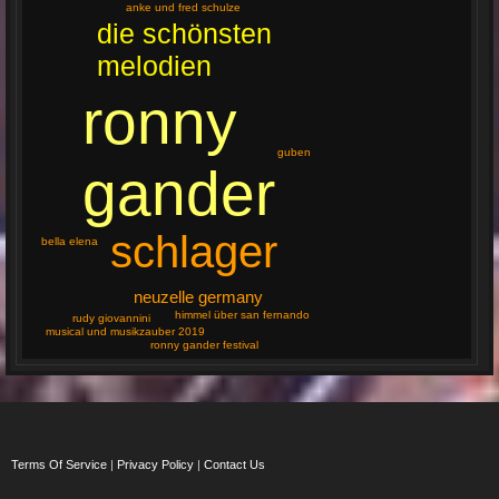
anke und fred schulze
die schönsten
melodien
ronny
guben
gander
schlager
bella elena
neuzelle germany
himmel über san fernando
rudy giovannini
musical und musikzauber 2019
ronny gander festival
Terms Of Service
|
Privacy Policy
|
Contact Us