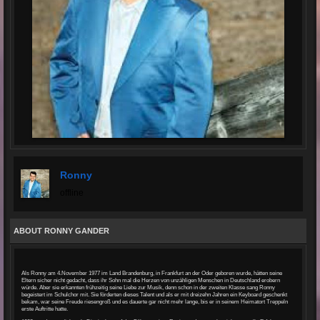
Ronny
offline
ABOUT RONNY GANDER
Als Ronny am 4.November 1977 im Land Brandenburg, in Frankfurt an der Oder geboren wurde, hätten seine
Eltern sicher nicht gedacht, dass ihr Sohn mal die Herzen von unzähligen Menschen in Deutschland erobern
würde. Aber sie erkannten frühzeitig seine Liebe zur Musik, denn schon in der zweiten Klasse sang Ronny
begeistert im Schulchor mit. Sie förderten dieses Talent und als er mit dreizehn Jahren ein Keyboard geschenkt
bekam, war seine Freude riesengroß und es dauerte gar nicht mehr lange, bis er in seinem Heimatort Treppeln
erste Auftritte hatte.