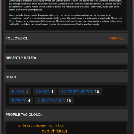
1993 stand er zunächst als Discjockey auf den Bühnen seiner Region und sammelte viele wertvolle Erfahrungen,
die eine gute Basis für seine solistische Karriere werden sollten. Premiere hatte der damals 16-Jährige bei einer
Silvesterfeier. „Dieser Abend wurde ein toller Erfolg und hat mich sehr beflügelt,“ sagt Ronny heute über seine
ersten Schritte ins Showgeschäft.
Bevor sich der liebenswerte Treppelner allerdings mit der Musik selbstständig machte, lernte er einen
„ordentlichen Beruf“ und absolvierte eine Ausbildung zum Bürokaufmann. Danach siegte endgültig die Musik und
Ronny begann eine Gesangsausbildung an der Musikschule Oder-Spree. Die Gesangslehrerin Anke Schulze trug
maßgeblich mit dazu bei, dass Ronnys weiche Stimme zu seinem Markenzeichen wurde.
FOLLOWERS:
VIEW ALL
RECENTLY RATED:
STATS
BLOGS:
1
IMAGES:
1
YOUTUBE VIDEOS:
18
EVENTS:
4
AUDIO TRACKS:
18
PROFILE TAG CLOUD:
schön ist der morgen - santa lucia
gert christian