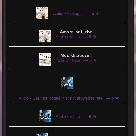
Der vorhandene Sendeplan bietet jeden Hörer,
seine/ihre Lieblingssendung raus zu suchen
und die Zeit mit Schausteller Radio zu genießen.
— 5 ★
Audio • Average:
Natürlich besitzt Schausteller Radio
einen Hauseigenen Chat.
Amore ist Liebe
— 5 ★
Hier wird zu Anfang gleich auf den
Audio • Votes
Jugendschutz aufmerksam gemacht.
Daran sollte sich jeder halten.
Musikkarussell
Mit einer Registrierung oder auch als Gast
— 5 ★
jrEvent • Rate
ist man hier Herzlich Willkommen.
Die User im Chat sind sehr nett und zuvorkommend.
Die Musik kommt klar und deutlich rüber
und es macht Spaß hier zu sein.
— 5 ★
Audio • User not logged in or not allowed to rate
— 5 ★
Audio • Votes