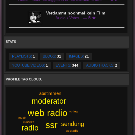
Verdammt nochmal kein Film
— 5 ★
Audio • Votes
STATS
PLAYLISTS:
1
BLOGS:
31
IMAGES:
21
YOUTUBE VIDEOS:
1
EVENTS:
344
AUDIO TRACKS:
2
PROFILE TAG CLOUD:
abstimmen
moderator
web radio
voting
musik
ssr
künstler
sendung
radio
webradio