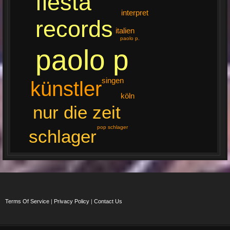
fiesta
interpret
records
italien
paolo p.
paolo p
singen
künstler
köln
nur die zeit
pop schlager
schlager
Terms Of Service
|
Privacy Policy
|
Contact Us