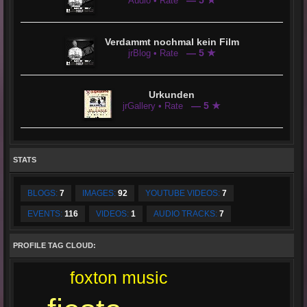
Audio • Rate
Verdammt nochmal kein Film
— 5 ★
jrBlog • Rate
Urkunden
— 5 ★
jrGallery • Rate
STATS
BLOGS:
7
IMAGES:
92
YOUTUBE VIDEOS:
7
EVENTS:
116
VIDEOS:
1
AUDIO TRACKS:
7
PROFILE TAG CLOUD:
foxton music