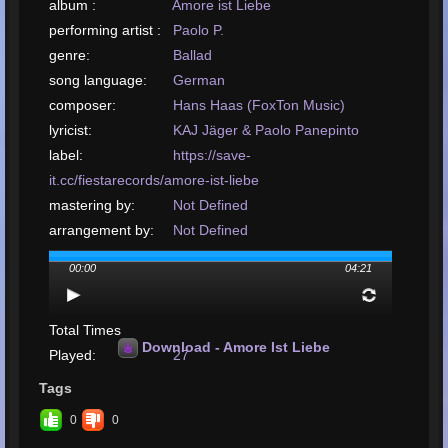
album :
Amore ist Liebe
performing artist :
Paolo P.
genre:
Ballad
song language:
German
composer:
Hans Haas (FoxTon Music)
lyricist:
KAJ Jäger & Paolo Panepinto
label:
https://save-
it.cc/fiestarecords/amore-ist-liebe
mastering by:
Not Defined
arrangement by:
Not Defined
upload or release
00:00
04:21
date:
April, 2025
upload your song:
MP3, 4MB, 00:04:21
Total Times
Download - Amore Ist Liebe
Played:
27
Total Times Rated:
24
Tags
Average Rating:
4.8100000000000005
0
0