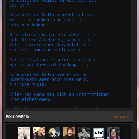
Schausteller Radio, ja wie Cool ist
das den?
Schausteller Radio präsentiert das,
was viele suchen, und somit jetzt
gefunden haben.
Hier wird nicht nur ein Webradio der
Güte Klasse A geboten, sonder auch
Informationen über Veranstaltungen,
Kirmestermine und vieles mehr.
Auf der Startseite sofort einsehbar
wer gerade Live auf Sendung ist.
Schausteller Radio bietet seinen
Hörern/Fans aber noch viel mehr,
als gute Musik.
Alles das kann man sich an Informationen
hier einbeziehen.
Falls immer noch Fragen auftauchen bietet
Schausteller Radio einen LIVE Support an.
FOLLOWERS:
VIEW ALL
Schausteller Radio hat auch einen eigenen
Teamspeak, wo jeder auch m,it dem Team
oder Gästen Plaudern kann.