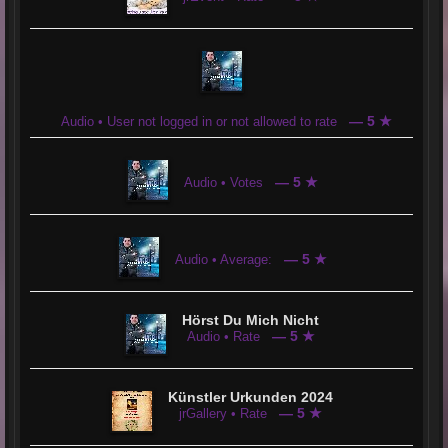
ist man hier Herzlich Willkommen.
Die User im Chat sind sehr nett und zuvorkommend.
Die Musik kommt klar und deutlich rüber
und es macht Spaß hier zu sein.
— 5 ★
Audio • User not logged in or not allowed to rate
— 5 ★
Audio • Votes
— 5 ★
Audio • Average:
Hörst Du Mich Nicht
— 5 ★
Audio • Rate
Künstler Urkunden 2024
— 5 ★
jrGallery • Rate