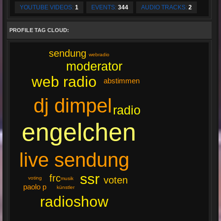
YOUTUBE VIDEOS:
1
EVENTS:
344
AUDIO TRACKS:
2
PROFILE TAG CLOUD:
sendung
webradio
moderator
web radio
abstimmen
dj dimpel
radio
engelchen
live sendung
ssr
frc
voten
voting
musik
paolo p
künstler
radioshow