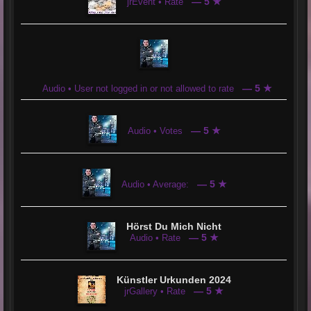
— 5 ★
jrEvent • Rate
ist man hier Herzlich Willkommen.
Die User im Chat sind sehr nett und zuvorkommend.
Die Musik kommt klar und deutlich rüber
und es macht Spaß hier zu sein.
— 5 ★
Audio • User not logged in or not allowed to rate
— 5 ★
Audio • Votes
— 5 ★
Audio • Average:
Hörst Du Mich Nicht
— 5 ★
Audio • Rate
Künstler Urkunden 2024
— 5 ★
jrGallery • Rate