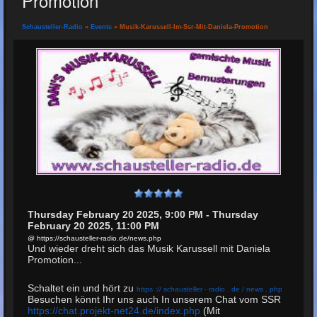
Promotion
Schausteller-Radio
»
Events
» Musik-Karussell-Im-Ssr-Mit-Daniela-Promotion
Thursday February 20 2025, 9:00 PM - Thursday
February 20 2025, 11:00 PM
@ https://schausteller-radio.de/news.php
Und wieder dreht sich das Musik Karussell mit Daniela
Promotion...
Schaltet ein und hört zu
https
://
schausteller
-
radio
.
de
/
news
.
php
Besuchen könnt Ihr uns auch In unserem Chat vom SSR
https://chat.projekt-net24.de/index.php
(Mit