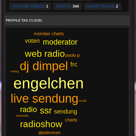
YOUTUBE VIDEOS:
1
EVENTS:
344
AUDIO TRACKS:
2
PROFILE TAG CLOUD:
member charts
voten
moderator
web radio
paolo p
dj dimpel
frc
voting
engelchen
live sendung
musik
radio
ssr
sendung
webradio
charts
radioshow
abstimmen