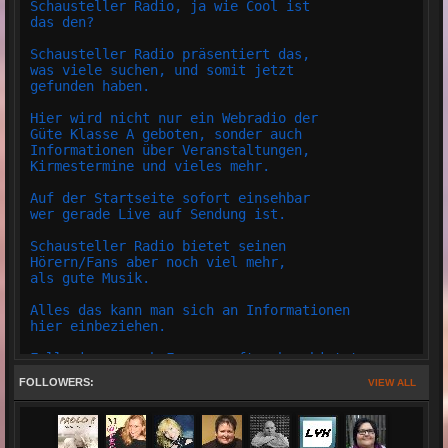
Schausteller Radio, ja wie Cool ist
das den?
Schausteller Radio präsentiert das,
was viele suchen, und somit jetzt
gefunden haben.
Hier wird nicht nur ein Webradio der
Güte Klasse A geboten, sonder auch
Informationen über Veranstaltungen,
Kirmestermine und vieles mehr.
Auf der Startseite sofort einsehbar
wer gerade Live auf Sendung ist.
Schausteller Radio bietet seinen
Hörern/Fans aber noch viel mehr,
als gute Musik.
Alles das kann man sich an Informationen
hier einbeziehen.
Falls immer noch Fragen auftauchen bietet
Schausteller Radio einen LIVE Support an.
FOLLOWERS:
VIEW ALL
Schausteller Radio hat auch einen eigenen
Teamspeak, wo jeder auch m,it dem Team
oder Gästen Plaudern kann.