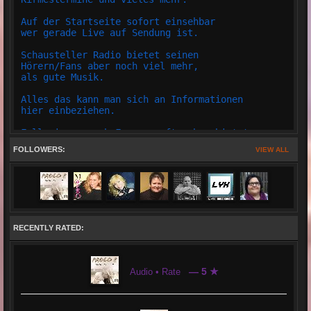
Auf der Startseite sofort einsehbar
wer gerade Live auf Sendung ist.
Schausteller Radio bietet seinen
Hörern/Fans aber noch viel mehr,
als gute Musik.
Alles das kann man sich an Informationen
hier einbeziehen.
Falls immer noch Fragen auftauchen bietet
Schausteller Radio einen LIVE Support an.
FOLLOWERS:
VIEW ALL
Schausteller Radio hat auch einen eigenen
Teamspeak, wo jeder auch m,it dem Team
oder Gästen Plaudern kann.
Auch eine Übersichtliche Shoutbox besitzt
Schausteller Radio, wo jedes Registrierte
RECENTLY RATED:
Mitglied seine Grüße hinterlassen darf.
Die Page von Schausteller Radio hat Übersichtliche
Panels eingerichtet, so das sich jeder schnell
— 5 ★
Audio • Rate
zurecht findet.
Das Team von Schausteller Radio ist mit zusammenhalt
und Ergeiz,sowie auch mit Herz und Seele