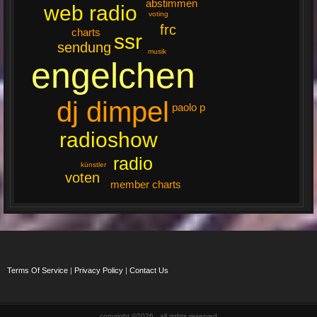
abstimmen
web radio
voting
frc
charts
ssr
sendung
musik
engelchen
dj dimpel
paolo p
radioshow
radio
künstler
voten
member charts
Terms Of Service
|
Privacy Policy
|
Contact Us
copyright ©2026 , all rights reserved