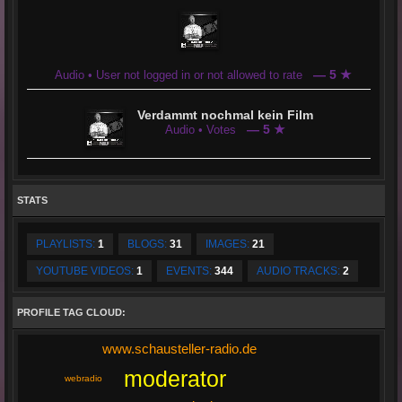
— 5 ★
Audio • User not logged in or not allowed to rate
Verdammt nochmal kein Film
— 5 ★
Audio • Votes
STATS
PLAYLISTS:
1
BLOGS:
31
IMAGES:
21
YOUTUBE VIDEOS:
1
EVENTS:
344
AUDIO TRACKS:
2
PROFILE TAG CLOUD:
www.schausteller-radio.de
moderator
webradio