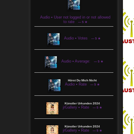
Audio • User not logged in or not allowed
to rate
— 5 ★
Audio • Votes
— 5 ★
Audio • Average:
— 5 ★
Hörst Du Mich Nicht
Audio • Rate
— 5 ★
Künstler Urkunden 2024
jrGallery • Rate
— 5 ★
Künstler Urkunden 2024
jrGallery • Rate
— 5 ★