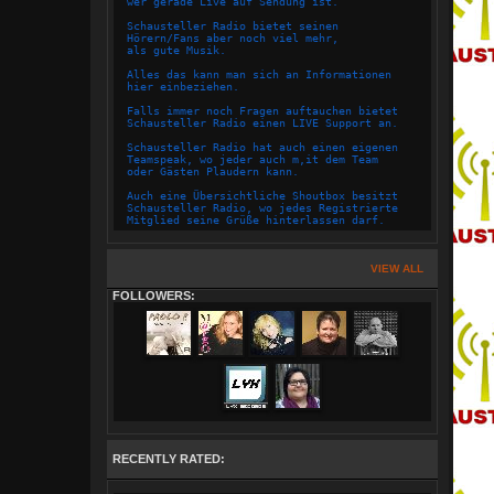
wer gerade Live auf Sendung ist.
Schausteller Radio bietet seinen
Hörern/Fans aber noch viel mehr,
als gute Musik.
Alles das kann man sich an Informationen
hier einbeziehen.
Falls immer noch Fragen auftauchen bietet
Schausteller Radio einen LIVE Support an.
Schausteller Radio hat auch einen eigenen
Teamspeak, wo jeder auch m,it dem Team
oder Gästen Plaudern kann.
Auch eine Übersichtliche Shoutbox besitzt
Schausteller Radio, wo jedes Registrierte
Mitglied seine Grüße hinterlassen darf.
Die Page von Schausteller Radio hat Übersichtliche
Panels eingerichtet, so das sich jeder schnell
zurecht findet.
VIEW ALL
Das Team von Schausteller Radio ist mit zusammenhalt
FOLLOWERS:
und Ergeiz,sowie auch mit Herz und Seele
für ihre Hörer da.
Hier ist für Jung und Alt alles an Musik dabei,
hier wird das gespielt was jeder hören mag.
Der vorhandene Sendeplan bietet jeden Hörer,
seine/ihre Lieblingssendung raus zu suchen
und die Zeit mit Schausteller Radio zu genießen.
Natürlich besitzt Schausteller Radio
einen Hauseigenen Chat.
RECENTLY RATED:
Hier wird zu Anfang gleich auf den
Jugendschutz aufmerksam gemacht.