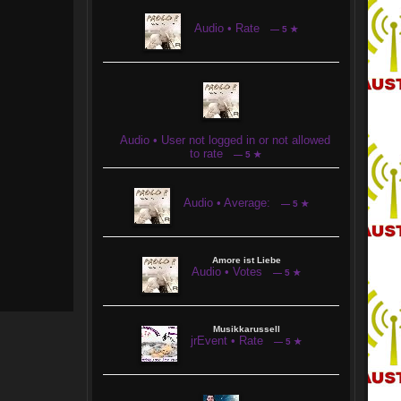
Daran sollte sich jeder halten.
Mit einer Registrierung oder auch als Gast
ist man hier Herzlich Willkommen.
Audio • Rate
— 5 ★
Die User im Chat sind sehr nett und zuvorkommend.
Die Musik kommt klar und deutlich rüber
und es macht Spaß hier zu sein.
Audio • User not logged in or not allowed
to rate
— 5 ★
Audio • Average:
— 5 ★
Amore ist Liebe
Audio • Votes
— 5 ★
Musikkarussell
jrEvent • Rate
— 5 ★