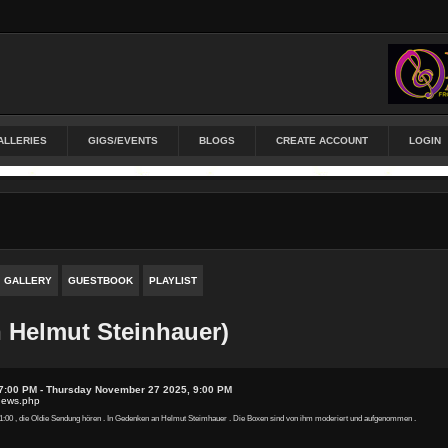
ALLERIES
GIGS/EVENTS
BLOGS
CREATE ACCOUNT
LOGIN
GALLERY
GUESTBOOK
PLAYLIST
 Helmut Steinhauer)
7:00 PM - Thursday November 27 2025, 9:00 PM
/news.php
21:00 , die Oldie Sendung hören . In Gedenken an Helmut Steimhauer . Die Boxen sind von ihm moderiert und aufgenommen .