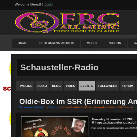
Welcome Guest!
|
Login
HOME
PERFORMING ARTISTS
MUSIC
VIDEOS
G
Schausteller-Radio
TIMELINE
AUDIO
BLOG
VIDEO
EVENTS
FOLLOWERS
FORUM
Oldie-Box Im SSR (Erinnerung An
Schausteller-Radio
»
Events
» Oldie-Box-Im-Ssr-Erinnerung-An-Helmut-Steinhauer
Thursday November 27 2025, 
@ https://schausteller-radio.de
Hier könnt ihr jeden Donnerstag von 19:00-