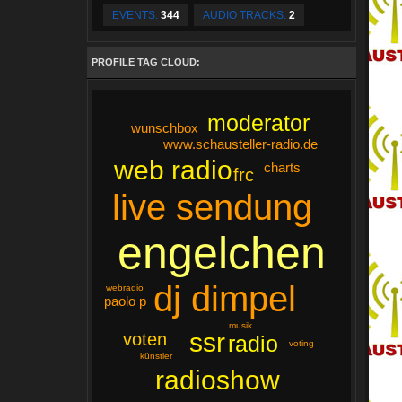
EVENTS:
344
AUDIO TRACKS:
2
PROFILE TAG CLOUD:
moderator
wunschbox
www.schausteller-radio.de
web radio
charts
frc
live sendung
engelchen
dj dimpel
webradio
paolo p
musik
ssr
voten
radio
voting
künstler
radioshow