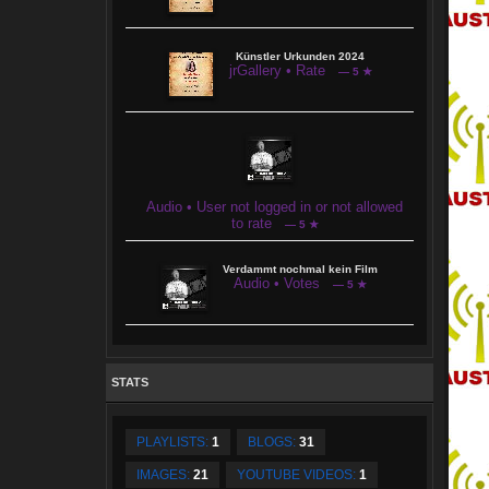
Künstler Urkunden 2024
jrGallery • Rate
— 5 ★
Audio • User not logged in or not allowed
to rate
— 5 ★
Verdammt nochmal kein Film
Audio • Votes
— 5 ★
STATS
PLAYLISTS:
1
BLOGS:
31
IMAGES:
21
YOUTUBE VIDEOS:
1