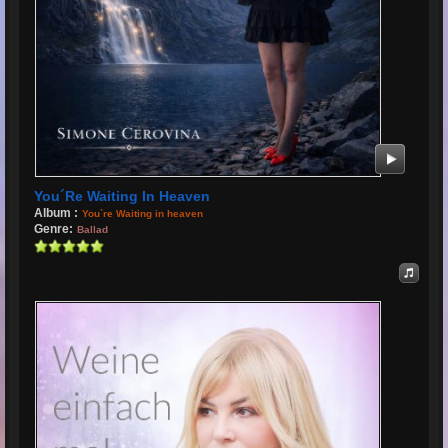
You´re Waiting In Heaven
Album :
You`re Waiting in heaven
Genre:
Ballad