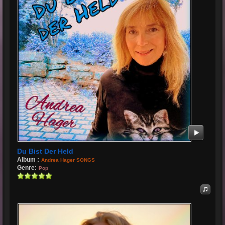
Du Bist Der Held
Album :
Andrea Hager SONGS
Genre:
Pop