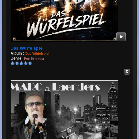
Das Würfelspiel
Album :
Das Würfelspiel
Genre:
Pop-Schlager