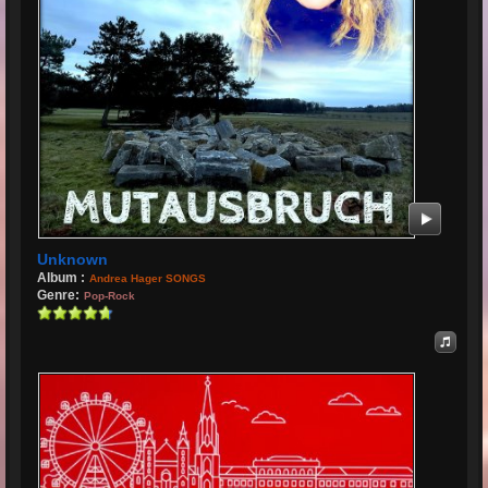
Unknown
Album :
Andrea Hager SONGS
Genre:
Pop-Rock