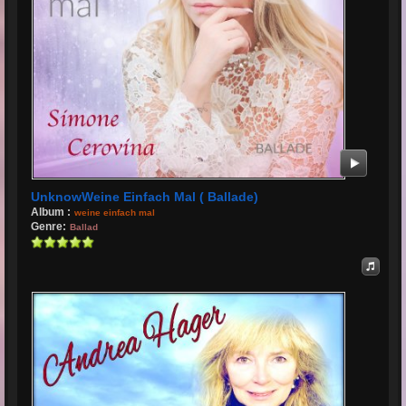
UnknowWeine Einfach Mal ( Ballade)
Album :
weine einfach mal
Genre:
Ballad