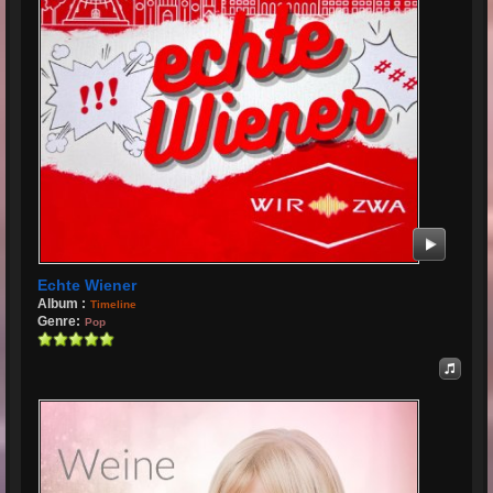
Echte Wiener
Album :
Timeline
Genre:
Pop